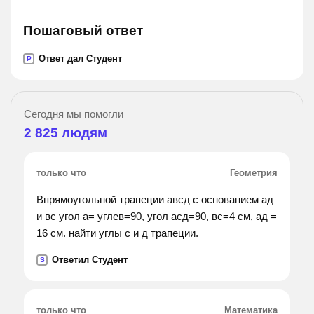
Пошаговый ответ
Ответ дал Студент
P
Сегодня мы помогли
2 825
людям
только что
Геометрия
Впрямоугольной трапеции авсд с основанием ад
и вс угол а= углев=90, угол асд=90, вс=4 см, ад =
16 см. найти углы с и д трапеции.
Ответил Студент
S
только что
Математика