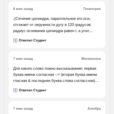
6 мин назад
Геометрия
.(Сечение цилиндра, параллельное его оси,
отсекает от окружности дугу в 120 градусов.
радиус основания цилиндра равен r, а угол
между диаганалью сечения и осью цилиндра
Ответил Студент
S
равен 30 градусам. найдите объём цилиндра.).
7 мин назад
Математика
Для какого слово ложно высказывание: первая
буква имени согласная --> (вторая буква имени
гласная & последняя буква слова соглассная)?
варианты ответа: 1)жара 2)орда 3) огород
Ответил Студент
S
4)парад
7 мин назад
Алгебра