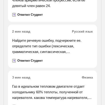
членов арифметической прогрессии, если её
девятый член равен 24.
Ответил Студент
S
2 мин назад
Русский язык
Найдите речевую ошибку, подчеркните ее.
определите тип ошибки (лексическая,
грамматическая, синтаксическая,
стилистическая). запишите исправленный
Ответил Студент
S
вариант предложения. 1)полезная емкость
скрепера составляет 1500 килограмм.
2)докладчик остановилась на самых основных
3 мин назад
Физика
проблемах. 3)нога провалилась в снег почти до
колена. их трудно было вытаскивать. 4)за
Газ в идеальном тепловом двигателе отдает
последний год спортсмены достигнули больших
холодильнику 60% теплоты, полученной от
успехов. 5)он ругает нелепые порядки,
нагревателя. какова температура нагревателя,
заведенные на
если температура холодильника 200к?