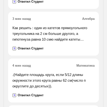
Ответил Студент
S
хирургическом отделении. 6)на конференции
было подчеркнуто, что для нормализации
работы отдела потребуются несколько месяцев.
3 мин назад
Алгебра
7)основание гортани образует перстневидный
хрящ, напоминающий перстень с печаткой.
Как решить : один из катетов прямоугольного
8)всего
треугольника на 2 см больше другого, а
премиями удостоены более 100 человек. 9)мы
гипотенуза равна 10 смю найдите катеты
получили не только автомашины, а также и
прямоугольного треугольника
Ответил Студент
тракторы. 10)хотя в году мы и неплохо
S
поработали, но однако у нас есть возможность
трудиться еще лучше.
4 мин назад
Математика
.(Найдите площадь круга, если 5/12 длины
окружности этого круга равны 62 см(число п
округлите до десятых)).
Ответил Студент
S