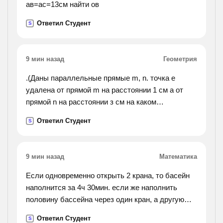
ав=ас=13см найти ов
Ответил Студент
S
9 мин назад
Геометрия
.(Даны параллельные прямые m, n. точка е
удалена от прямой m на расстоянии 1 см а от
прямой n на расстоянии з см на каком
расстоянии друг от друга находятся
Ответил Студент
S
параллельные прямые m, n? сколько решений
имеет ?).
9 мин назад
Математика
Если одновременно открыть 2 крана, то басейн
наполнится за 4ч 30мин. если же наполнить
половину бассейна через один кран, а другую
половину - через другой, то для наполнения
Ответил Студент
S