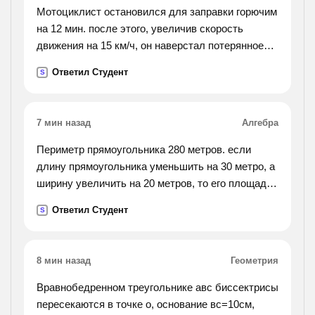
Мотоциклист остановился для заправки горючим
на 12 мин. после этого, увеличив скорость
движения на 15 км/ч, он наверстал потерянное
время на расстоянии 60 км. с какой скоростью он
Ответил Студент
S
двигался после остановки?
7 мин назад
Алгебра
Периметр прямоугольника 280 метров. если
длину прямоугольника уменьшить на 30 метро, а
ширину увеличить на 20 метров, то его площадь
уменьшится на 300 метров квадратных. найти
Ответил Студент
S
длину и ширину данного прямоугольника.
8 мин назад
Геометрия
Вравнобедренном треугольнике авс биссектрисы
пересекаются в точке о, основание вс=10см,