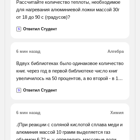
нужно двумя
Рассчитайте количество теплоты, необходимое
для нагревания алюминиевой ложки массой 30г
от 18 до 90 с (градусов)?
Ответил Студент
S
6 мин назад
Алгебра
Вдвух библиотеках было одинаковое количество
книг. через год в первой библиотеке число книг
увеличилось на 50 процентов, а во второй - в 1,5
раза. в каой библиотеке книг стало больше?
Ответил Студент
S
6 мин назад
Химия
.(При реакции с соляной кислотой сплава меди и
алюминия массой 10 грамм выделяется газ
объемом 6,72 н. у. определить массовые доли