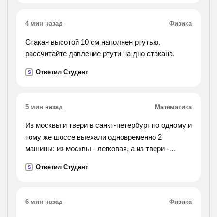
4 мин назад
Физика
Стакан высотой 10 см наполнен ртутью.
рассчитайте давление ртути на дно стакана.
Ответил Студент
S
5 мин назад
Математика
Из москвы и твери в санкт-петербург по одному и
тому же шоссе выехали одновременно 2
машины: из москвы - легковая, а из твери -
грузовая. скорость грузовой машины 50 км/ч.
Ответил Студент
S
какова скорость легковой машины, если она
догнала
грузовую через 7 часов после выезда, а
6 мин назад
Физика
расстояние от москвы до твери 168 км? решить