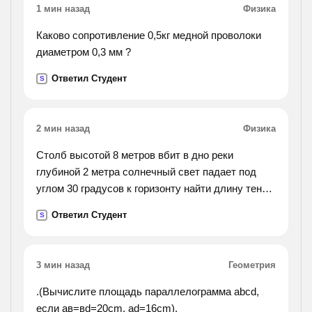
1 мин назад
Физика
Каково сопротивление 0,5кг медной проволоки
диаметром 0,3 мм ?
Ответил Студент
S
2 мин назад
Физика
Столб высотой 8 метров вбит в дно реки
глубиной 2 метра солнечный свет падает под
углом 30 градусов к горизонту найти длину тени
на поверхности воды и на дне реки если n=1.33
Ответил Студент
S
3 мин назад
Геометрия
.(Вычислите площадь параллелограмма abcd,
если ав=вd=20cm, ad=16cm).