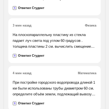
Ответил Студент
S
3 мин назад
Физика
На плоскопараллельну пластину из стекла
падает луч света под углом 60 градусов .
толщина пластины 2 см. вычислить смещение
луча , если пказатель преломления стекла 1,5 .
Ответил Студент
S
4 мин назад
Математика
При постройке городского водопровода длиной 1
км были использованы трубы диаметром 60 см.
определите объём земли, подлежащий вывозу
при прокладе водопровода
Ответил Студент
S