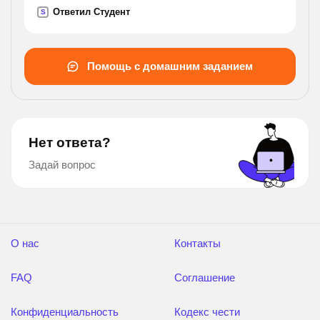
сумма присоеденяется к вкладу. на данный вид
Ответил Студент
S
вклада был открыт счет в 80 000 рублей,
который не
пополнялся и с которого не снимали деньги в
Помощь с домашним заданием
течение 2 лет. какой доход был получен по
истечении этого срока?).
Нет ответа?
Задай вопрос
О нас
Контакты
FAQ
Соглашение
Конфиденциальность
Кодекс чести