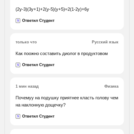
(2y-3)(3y+1)+2(y-5)(y+5)=2(1-2y)+6y
Ответил Студент
S
только что
Русский язык
Как поожно составить диолог в продуктовом
Ответил Студент
S
1 мин назад
Физика
Почемуу на подушку приятнее класть голову чем
на наклонную дощечку?
Ответил Студент
S