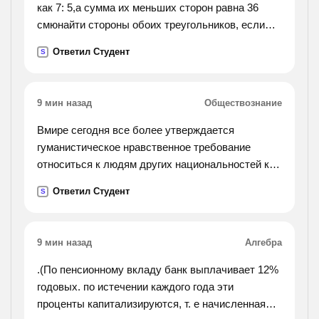
как 7: 5,а сумма их меньших сторон равна 36
смюнайти стороны обоих треугольников, если
стороны одного из них относятся как 3: 7: 8.).
Ответил Студент
S
9 мин назад
Обществознание
Вмире сегодня все более утверждается
гуманистическое нравственное требование
относиться к людям других национальностей как
к равным деликатно терпимо уважительно. как
Ответил Студент
S
вы понимаете смысл этого нравственного
требования?
объясните на конкретных примерах.
9 мин назад
Алгебра
.(По пенсионному вкладу банк выплачивает 12%
годовых. по истечении каждого года эти
проценты капитализируются, т. е начисленная