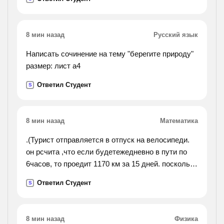
8 мин назад
Русский язык
Написать сочинение на тему "берегите природу"
размер: лист а4
Ответил Студент
S
8 мин назад
Математика
.(Турист отправляется в отпуск на велосипеди.
он рсчита ,что если будетежедневно в пути по
6часов, то проедит 1170 км за 15 дней. посколько
часов в денень должен проводить турист в
Ответил Студент
S
движение при той же скорости, чтобы проехать
416 км за 4
часа?).
8 мин назад
Физика