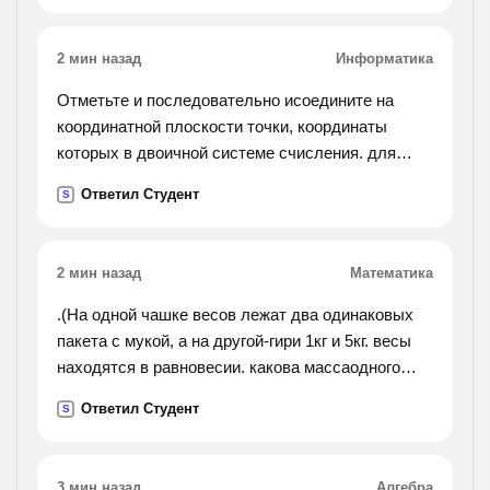
2 мин назад
Информатика
Отметьте и последовательно исоедините на
координатной плоскости точки, координаты
которых в двоичной системе счисления. для
этого сначала заполните последний столбец
Ответил Студент
S
таблицы. № точки двоичный код десятичный код
1 (101,101) ? 2
(1000,1000) ? 3 (1001,1000) ? 4 (1011,110) ? 5
2 мин назад
Математика
(1100,110) ? 6 (1100,111) ? 7 (1011,111) ? 8
(1011,10) ? 9 (1001,10) ? 10 (1001,11) ? 11
.(На одной чашке весов лежат два одинаковых
(1010,11) ? 12 (1010,100) ? 13 (111,100) ? 14
пакета с мукой, а на другой-гири 1кг и 5кг. весы
(111,10) ? 15 (101,10) ? 16 (101,11) ? 17 (110,11) ?
находятся в равновесии. какова массаодного
18 (110,1001) ? 19 (111,1001) ? 20 (111,1000) ? 21
пакета?).
Ответил Студент
S
(10,1000) ? 22 (10,1001) ? 23 (11,1001) ? 24
(11,110) ? 25 (100,101) ? !
3 мин назад
Алгебра