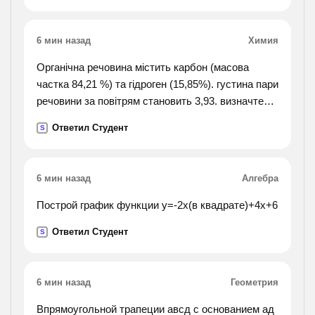
ценные.
находить приметы или самим создавать их
6 мин назад
Химия
увлекательные занятия. всё написанное
казалось . зима выдалась суровая.
Органічна речовина містить карбон (масова
частка 84,21 %) та гідроген (15,85%). густина пари
речовини за повітрям становить 3,93. визначте
формулу цієї речовини.
Ответил Студент
S
6 мин назад
Алгебра
Построй график функции у=-2х(в квадрате)+4х+6
Ответил Студент
S
6 мин назад
Геометрия
Впрямоугольной трапеции авсд с основанием ад