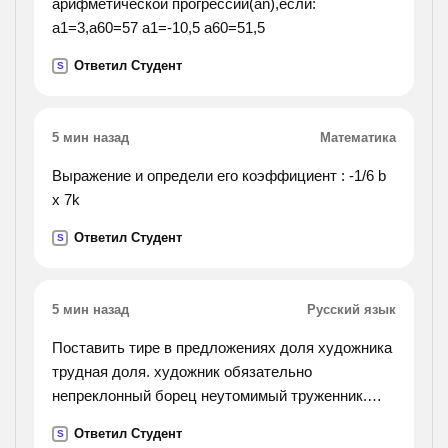
арифметической прогрессии(an),если:
a1=3,a60=57 а1=-10,5 a60=51,5
Ответил Студент
S
5 мин назад
Математика
Выражение и определи его коэффициент : -1/6 b
х 7k
Ответил Студент
S
5 мин назад
Русский язык
Поставить тире в предложениях доля художника
трудная доля. художник обязательно
непреклонный борец неутомимый труженник.
разорить такое гнездо нанести ущерб природе.
Ответил Студент
S
из диких опылителей растений они самые