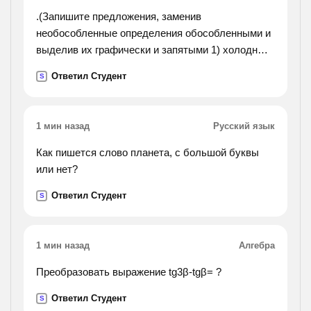
.(Запишите предложения, заменив
необособленные определения обособленными и
выделив их графически и запятыми 1) холодный
и сырой ветер прон..кал (во) все щели.).
Ответил Студент
S
1 мин назад
Русский язык
Как пишется слово планета, с большой буквы
или нет?
Ответил Студент
S
1 мин назад
Алгебра
Преобразовать выражение tg3β-tgβ= ?
Ответил Студент
S