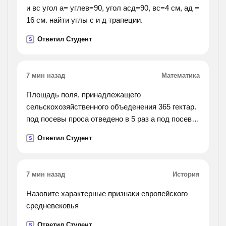
и вс угол а= углев=90, угол асд=90, вс=4 см, ад =
16 см. найти углы с и д трапеции.
Ответил Студент
S
7 мин назад
Математика
Площадь поля, принадлежащего
сельскохозяйственного объеденения 365 гектар.
под посевы проса отведено в 5 раз а под посевы
пшеницы в 4 раза большая площадь поля чем
Ответил Студент
S
под посевы овса. найдите площадь, отведенную
под овес.
7 мин назад
История
Назовите характерные признаки европейского
средневековья
Ответил Студент
S