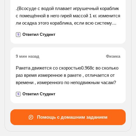
.(Всосуде с водой плавает игрушечный кораблик
с помещённой в него гирей массой 1 кг. изменится
ли осадка этого кораблика, если всю систему
перенести с экватора на полюс?).
Ответил Студент
S
9 мин назад
Физика
Ракета движется со скоростью0.968c во сколько
раз время измеренное в ракете , отличается от
времени , измеренного по неподвижным часам?
Ответил Студент
S
Помощь с домашним заданием