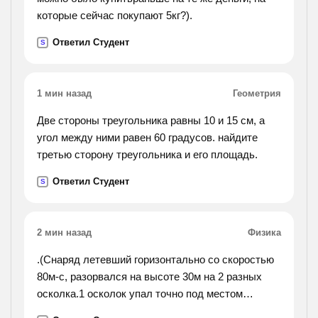
которые сейчас покупают 5кг?).
Ответил Студент
S
1 мин назад
Геометрия
Две стороны треугольника равны 10 и 15 см, а
угол между ними равен 60 градусов. найдите
третью сторону треугольника и его площадь.
Ответил Студент
S
2 мин назад
Физика
.(Cнаряд летевший горизонтально со скоростью
80м-с, разорвался на высоте 30м на 2 разных
осколка.1 осколок упал точно под местом
взрыва. какова будет скорость 2 оскалка и в