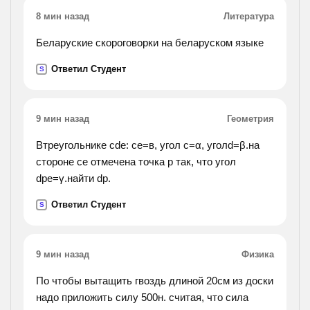
8 мин назад
Литература
Беларуские скороговорки на беларуском языке
Ответил Студент
S
9 мин назад
Геометрия
Втреугольнике cde: се=в, угол с=α, уголd=β.на
стороне се отмечена точка р так, что угол
dpe=γ.найти dp.
Ответил Студент
S
9 мин назад
Физика
По чтобы вытащить гвоздь длиной 20см из доски
надо приложить силу 500н. считая, что сила