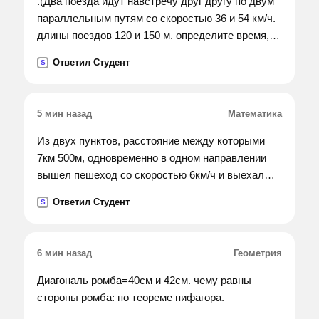
.(Два поезда идут навстречу друг другу по двум
параллельным путям со скоростью 36 и 54 км/ч.
длины поездов 120 и 150 м. определите время, в
течение которого поезда проходят мимо друг
Ответил Студент
S
друга. с каким телом вы связали систему
координат?
с каким еще телом можно связать систему
5 мин назад
Математика
координат?).
Из двух пунктов, расстояние между которыми
7км 500м, одновременно в одном направлении
вышел пешеход со скоростью 6км/ч и выехал
автобус. определить скорость автобуса, если он
Ответил Студент
S
догнал пешехода через 15мин
6 мин назад
Геометрия
Диагональ ромба=40см и 42см. чему равны
стороны ромба: по теореме пифагора.