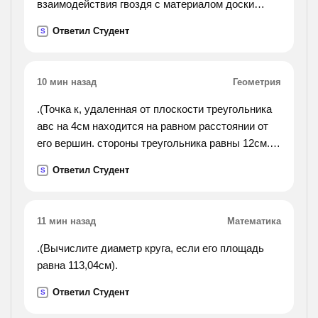
взаимодействия гвоздя с материалом доски
пропорциональна погруженной в доску части
Ответил Студент
S
гвоздя, найти минимальную работу,
совершенную при
забивании гвоздя. (силой тяжести гвоздя
10 мин назад
Геометрия
пренебречь
.(Точка к, удаленная от плоскости треугольника
авс на 4см находится на равном расстоянии от
его вершин. стороны треугольника равны 12см.
вычислите: а)длину проекции отрезка кв на
Ответил Студент
S
плоскость треугольника; б)расстояние от точки к
до вершин треугольника.).
11 мин назад
Математика
.(Вычислите диаметр круга, если его площадь
равна 113,04см).
Ответил Студент
S