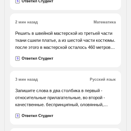
Ответил Студент
S
каком направлении он станет двигаться?).
2 мин назад
Математика
Решить в швейной мастерской из третьей части
ткани сшили платье, а из шестой части костюмы.
после этого в мастерской осталось 460 метров
ткани. сколько метров ткани было в мастерской
Ответил Студент
S
?
3 мин назад
Русский язык
Запишите слова в два столбика в первый -
относительные прилагательные, во второй -
качественные. беспринципный, оловянный,
кондитерский, беспристрастный, неподъёмный,
Ответил Студент
S
непримиримый, ночной, неуклюжий,
искусственный, кожаный,