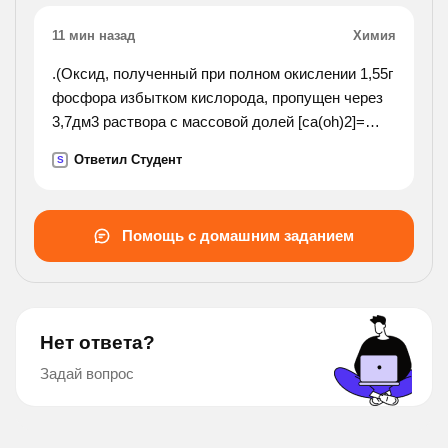
11 мин назад
Химия
.(Оксид, полученный при полном окислении 1,55г
фосфора избытком кислорода, пропущен через
3,7дм3 раствора с массовой долей [ca(oh)2]=
0,1% (р=1г/см3).укажите молярную массу
Ответил Студент
S
полученой соли?).
Помощь с домашним заданием
Нет ответа?
Задай вопрос