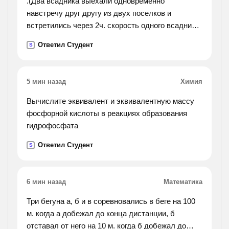
.(Два всадника выехали одновременно
навстречу друг другу из двух поселков и
встретились через 2ч. скорость одного всадника
15км/ч, а другого - 13 км/ч. найди расстояние
Ответил Студент
S
между поселками.).
5 мин назад
Химия
Вычислите эквивалент и эквивалентную массу
фосфорной кислоты в реакциях образования
гидрофосфата
Ответил Студент
S
6 мин назад
Математика
Три бегуна а, б и в соревновались в беге на 100
м. когда а добежал до конца дистанции, б
отставал от него на 10 м. когда б добежал до