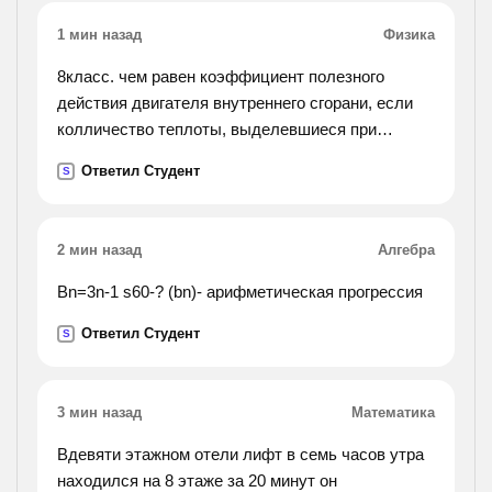
реакций - твердые вещества).).
1 мин назад
Физика
8класс. чем равен коэффициент полезного
действия двигателя внутреннего сгорани, если
колличество теплоты, выделевшиеся при
сгорании бинзина, ровно 46*10(в 7 степени)дж, а
Ответил Студент
S
совершенная полезная работа двиготеля ровно
13,8*10(в 7
сепени)дж?
2 мин назад
Алгебра
Bn=3n-1 s60-? (bn)- арифметическая прогрессия
Ответил Студент
S
3 мин назад
Математика
Вдевяти этажном отели лифт в семь часов утра
находился на 8 этаже за 20 минут он