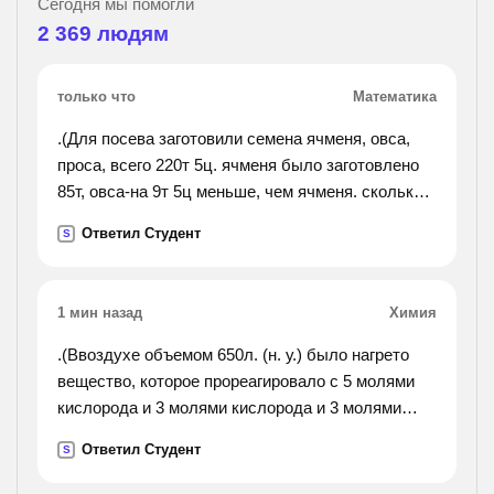
Сегодня мы помогли
2 369
людям
только что
Математика
.(Для посева заготовили семена ячменя, овса,
проса, всего 220т 5ц. ячменя было заготовлено
85т, овса-на 9т 5ц меньше, чем ячменя. сколько
проса заготовлено для посева?).
Ответил Студент
S
1 мин назад
Химия
.(Ввоздухе объемом 650л. (н. у.) было нагрето
вещество, которое прореагировало с 5 молями
кислорода и 3 молями кислорода и 3 молями
азота. определите количества и объемные доли
Ответил Студент
S
азота и кислорода в оставшейся газовой смеси
(продукты