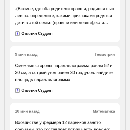
.(Всемье, где оба родители правши, родился сын
левша. определите, какими признаками родятся
дети в этой семье,(правши или левши),если
известно что свойств владеть правой рукой
Ответил Студент
S
доминантный признак, а левша рецессивный
признак.).
9 мин назад
Геометрия
Смежные стороны параллелограмма равны 52 и
30 см, а острый угол равен 30 градусов. найдите
площадь параллелограмма
Ответил Студент
S
10 мин назад
Математика
Вхозяйстве у фермера 12 парников занято
огурцами. это составляет пятую часть всех его