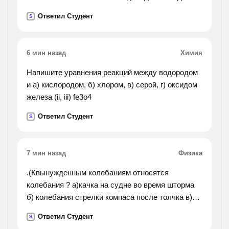
финиша, в отставал от него на 10 м. на сколько
Ответил Студент
S
метров отставал в от а, когда а финишировал?
6 мин назад
Химия
Напишите уравнения реакций между водородом
и а) кислородом, б) хлором, в) серой, г) оксидом
железа (ii, iii) fe3o4
Ответил Студент
S
7 мин назад
Физика
.(Квынужденным колебаниям относятся
колебания ? а)качка на судне во время шторма
б) колебания стрелки компаса после толчка в)
колебания люстры, в которую ребенок попал
Ответил Студент
S
мячиком г) колебания стрелки весов при