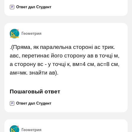
Ответ дал Студент
P
Геометрия
.(Пряма, як паралельна стороні ас трик.
авс, перетинає його сторону ав в точці м,
а сторону вс - у точці к, вм=4 см, ас=8 см,
ам=мк. знайти ав).
Пошаговый ответ
Ответ дал Студент
P
Геометрия