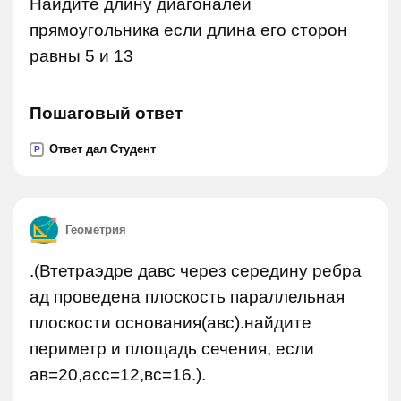
Найдите длину диагоналей
прямоугольника если длина его сторон
равны 5 и 13
Пошаговый ответ
Ответ дал Студент
P
Геометрия
.(Втетраэдре давс через середину ребра
ад проведена плоскость параллельная
плоскости основания(авс).найдите
периметр и площадь сечения, если
ав=20,асс=12,вс=16.).