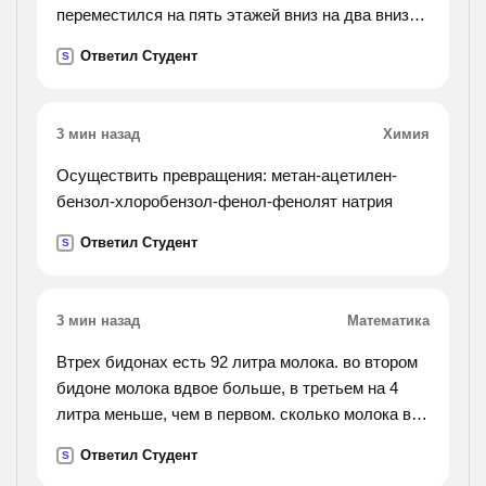
переместился на пять этажей вниз на два вниз
на 7 вверх на5 вниз на 4 вверх на 3 вниз на 2
Ответил Студент
S
вниз на каком этаже лифт ноходится после всех
изминений ?
какой путь лифт за 20 минут если высота одного
3 мин назад
Химия
этажа 2.7 метра?
Осуществить превращения: метан-ацетилен-
бензол-хлоробензол-фенол-фенолят натрия
Ответил Студент
S
3 мин назад
Математика
Втрех бидонах есть 92 литра молока. во втором
бидоне молока вдвое больше, в третьем на 4
литра меньше, чем в первом. сколько молока в
каждом бидоне?
Ответил Студент
S