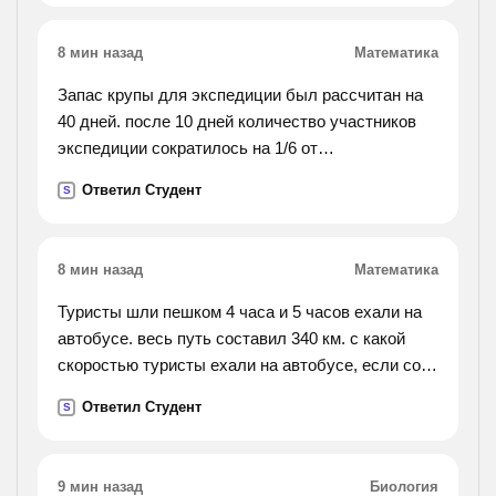
взвешивании).
8 мин назад
Математика
Запас крупы для экспедиции был рассчитан на
40 дней. после 10 дней количество участников
экспедиции сократилось на 1/6 от
первоначального, а норма выдачи крупы
Ответил Студент
S
возросла на 1/8 от запланированной. на сколько
дней хватит
оставшейся крупы?
8 мин назад
Математика
Туристы шли пешком 4 часа и 5 часов ехали на
автобусе. весь путь составил 340 км. с какой
скоростью туристы ехали на автобусе, если со
скоростью движения пешком их скорость
Ответил Студент
S
составила 70 км/ч?
9 мин назад
Биология