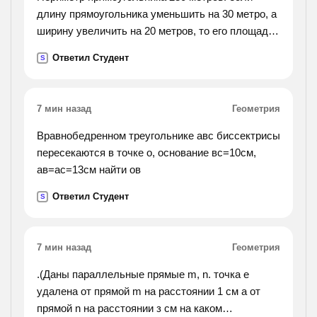
длину прямоугольника уменьшить на 30 метро, а
ширину увеличить на 20 метров, то его площадь
уменьшится на 300 метров квадратных. найти
Ответил Студент
S
длину и ширину данного прямоугольника.
7 мин назад
Геометрия
Вравнобедренном треугольнике авс биссектрисы
пересекаются в точке о, основание вс=10см,
ав=ас=13см найти ов
Ответил Студент
S
7 мин назад
Геометрия
.(Даны параллельные прямые m, n. точка е
удалена от прямой m на расстоянии 1 см а от
прямой n на расстоянии з см на каком