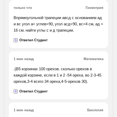
только что
Геометрия
Впрямоугольной трапеции авсд с основанием ад
и вс угол а= углев=90, угол асд=90, вс=4 см, ад =
16 см. найти углы с и д трапеции.
Ответил Студент
S
1 мин назад
Математика
.(В5 корзинах 100 орехов. сколько орехов в
каждой корзине, если в 1 и 2 -54 ореха. во 2-3-45
орехов,3-4 всего 34 ореха,4-5-орехов 30).
Ответил Студент
S
1 мин назад
Биология