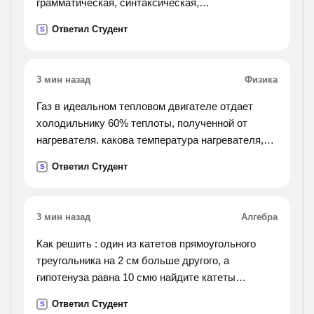
грамматическая, синтаксическая,
стилистическая). запишите исправленный
Ответил Студент
S
вариант предложения. 1)полезная емкость
скрепера составляет 1500 килограмм.
2)докладчик остановилась на самых основных
3 мин назад
Физика
проблемах. 3)нога провалилась в снег почти до
колена. их трудно было вытаскивать. 4)за
Газ в идеальном тепловом двигателе отдает
последний год спортсмены достигнули больших
холодильнику 60% теплоты, полученной от
успехов. 5)он ругает нелепые порядки,
нагревателя. какова температура нагревателя,
заведенные на
если температура холодильника 200к?
Ответил Студент
S
хирургическом отделении. 6)на конференции
было подчеркнуто, что для нормализации
работы отдела потребуются несколько месяцев.
3 мин назад
Алгебра
7)основание гортани образует перстневидный
хрящ, напоминающий перстень с печаткой.
Как решить : один из катетов прямоугольного
8)всего
треугольника на 2 см больше другого, а
премиями удостоены более 100 человек. 9)мы
гипотенуза равна 10 смю найдите катеты
получили не только автомашины, а также и
прямоугольного треугольника
Ответил Студент
тракторы. 10)хотя в году мы и неплохо
S