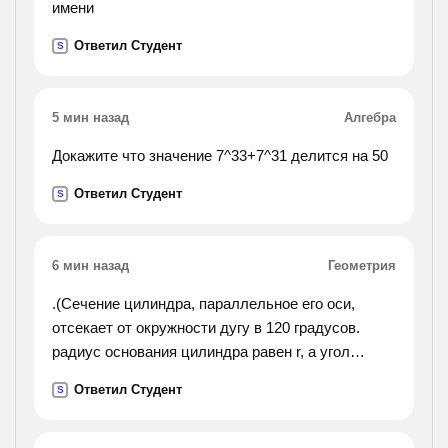
имени
Ответил Студент
S
5 мин назад
Алгебра
Докажите что значение 7^33+7^31 делится на 50
Ответил Студент
S
6 мин назад
Геометрия
.(Сечение цилиндра, параллельное его оси,
отсекает от окружности дугу в 120 градусов.
радиус основания цилиндра равен r, а угол
между диаганалью сечения и осью цилиндра
Ответил Студент
S
равен 30 градусам. найдите объём цилиндра.).