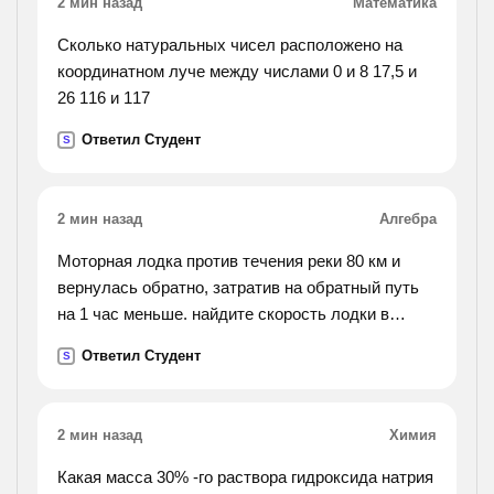
2 мин назад
Математика
Сколько натуральных чисел расположено на
координатном луче между числами 0 и 8 17,5 и
26 116 и 117
Ответил Студент
S
2 мин назад
Алгебра
Моторная лодка против течения реки 80 км и
вернулась обратно, затратив на обратный путь
на 1 час меньше. найдите скорость лодки в
стоячей воде, если скорость течения 2 км/час.
Ответил Студент
S
ответ в км/ч
2 мин назад
Химия
Какая масса 30% -го раствора гидроксида натрия