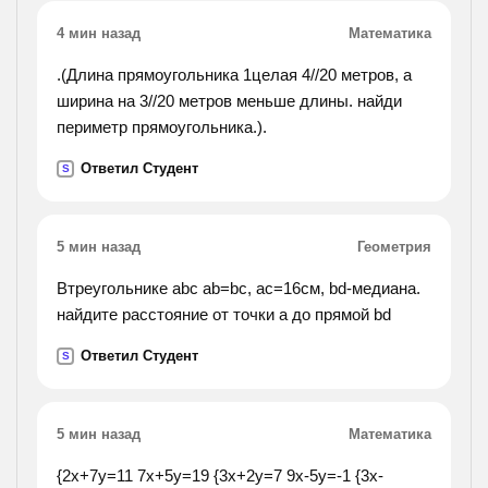
4 мин назад
Математика
.(Длина прямоугольника 1целая 4//20 метров, а
ширина на 3//20 метров меньше длины. найди
периметр прямоугольника.).
Ответил Студент
S
5 мин назад
Геометрия
Втреугольнике abc ab=bc, ac=16cм, bd-медиана.
найдите расстояние от точки а до прямой bd
Ответил Студент
S
5 мин назад
Математика
{2x+7y=11 7x+5y=19 {3x+2y=7 9x-5y=-1 {3x-