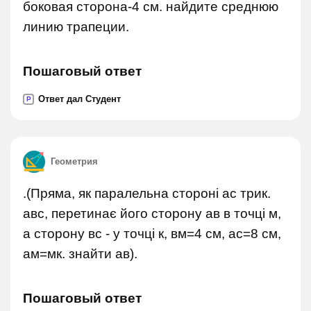
боковая сторона-4 см. найдите среднюю
линию трапеции.
Пошаговый ответ
Ответ дал Студент
P
Геометрия
.(Пряма, як паралельна стороні ас трик.
авс, перетинає його сторону ав в точці м,
а сторону вс - у точці к, вм=4 см, ас=8 см,
ам=мк. знайти ав).
Пошаговый ответ