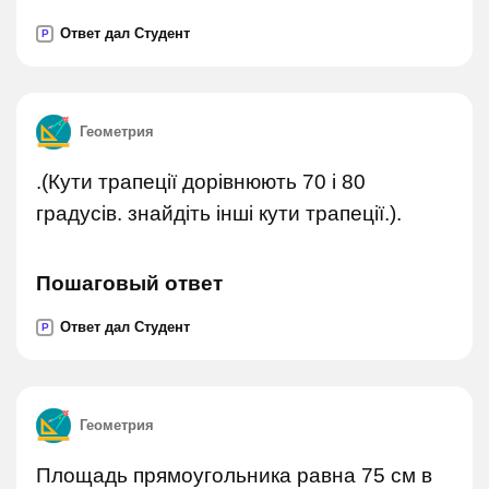
Ответ дал Студент
P
Геометрия
.(Кути трапеції дорівнюють 70 і 80
градусів. знайдіть інші кути трапеції.).
Пошаговый ответ
Ответ дал Студент
P
Геометрия
Площадь прямоугольника равна 75 см в