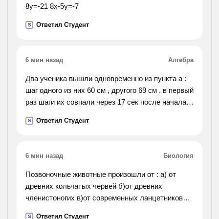
8y=-21 8x-5y=-7
Ответил Студент
S
6 мин назад
Алгебра
Два ученика вышли одновременно из пункта а :
шаг одного из них 60 см , другого 69 см . в первый
раз шаги их совпали через 17 сек после начала
движения , а после 5 мин движения их шаги
Ответил Студент
S
совпали в первый раз в пункте в. определите
расстояние от а до в.
6 мин назад
Биология
Позвоночные животные произошли от : а) от
древних кольчатых червей б)от древних
членистоногих в)от современных ланцетников
г)от древних беспозвоночных животных
Ответил Студент
S