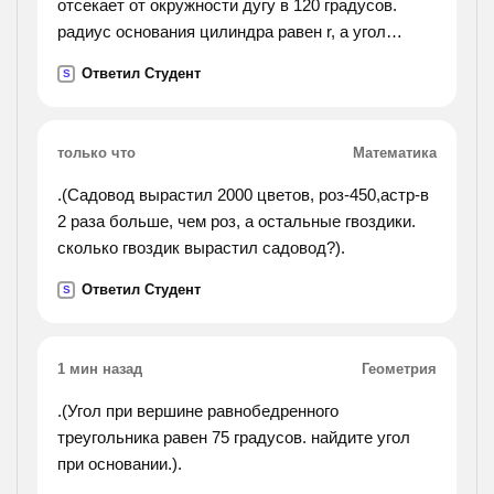
отсекает от окружности дугу в 120 градусов.
радиус основания цилиндра равен r, а угол
между диаганалью сечения и осью цилиндра
Ответил Студент
S
равен 30 градусам. найдите объём цилиндра.).
только что
Математика
.(Садовод вырастил 2000 цветов, роз-450,астр-в
2 раза больше, чем роз, а остальные гвоздики.
сколько гвоздик вырастил садовод?).
Ответил Студент
S
1 мин назад
Геометрия
.(Угол при вершине равнобедренного
треугольника равен 75 градусов. найдите угол
при основании.).