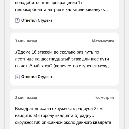
понадобится для превращения 1т
гидрокарбоната натрия в кальцинированную
соду
Ответил Студент
S
3 мин назад
Математика
.(Вдоме 16 этажей. во сколько раз путь по
лестнице на шестнадцатый этаж длиннее пути
на четвётый этаж? (количество ступенек между
этажами одинаковое.)ответ. в 5 раз. объясни, как
Ответил Студент
S
нашли ответ.).
3 мин назад
Геометрия
Вквадрат вписана окружность радиуса 2 см.
найдите: а) сторону квадрата б) радиус
окружностиб описанной около данного квадрата