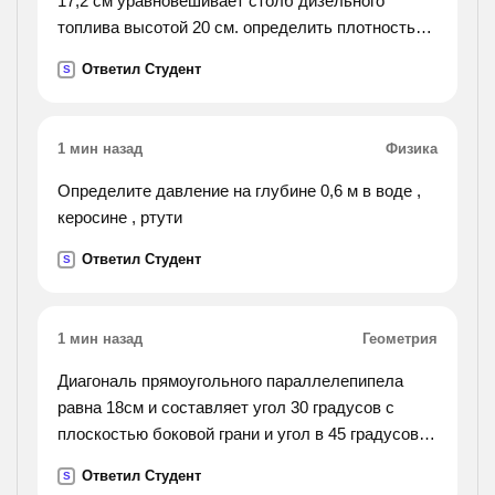
17,2 см уравновешивает столб дизельного
топлива высотой 20 см. определить плотность
дизельного топлива
Ответил Студент
S
1 мин назад
Физика
Определите давление на глубине 0,6 м в воде ,
керосине , ртути
Ответил Студент
S
1 мин назад
Геометрия
Диагональ прямоугольного параллелепипела
равна 18см и составляет угол 30 градусов с
плоскостью боковой грани и угол в 45 градусов с
боковым ребром. найдите объём
Ответил Студент
S
параллелепипеда.