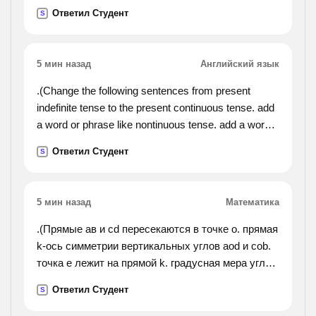
Ответил Студент
S
5 мин назад
Английский язык
.(Change the following sentences from present
indefinite tense to the present continuous tense. add
a word or phrase like nontinuous tense. add a word
or phrase like now, today, at this moment, at present
Ответил Студент
S
to each sentence. 1.i write a letter. 2.richard walks to
school. 3.we live in that house. 4.my father works in
his garden. 5. the book lies on the table.6. the train
5 мин назад
Математика
stops at the station. 7.we travel to
london.8.the gardener cuts down a tree. 9.john
.(Прямые ав и cd пересекаются в точке о. прямая
comes home.10.the shopkeeper ties up the parcel.).
k-ось симметрии вертикальных углов aod и cob.
точка е лежит на прямой k. градусная мера угла
coe равна 35 градусов. найдите градусную меру
Ответил Студент
S
угла аоd.).