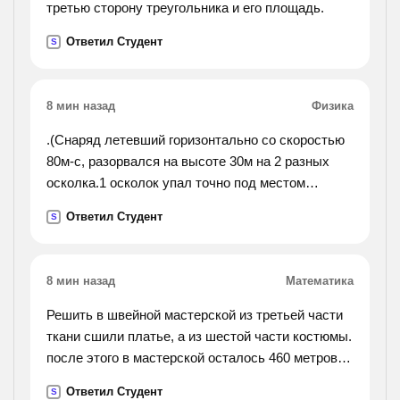
третью сторону треугольника и его площадь.
Ответил Студент
S
8 мин назад
Физика
.(Cнаряд летевший горизонтально со скоростью
80м-с, разорвался на высоте 30м на 2 разных
осколка.1 осколок упал точно под местом
взрыва. какова будет скорость 2 оскалка и в
Ответил Студент
S
каком направлении он станет двигаться?).
8 мин назад
Математика
Решить в швейной мастерской из третьей части
ткани сшили платье, а из шестой части костюмы.
после этого в мастерской осталось 460 метров
ткани. сколько метров ткани было в мастерской
Ответил Студент
S