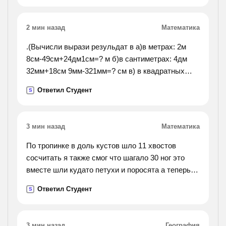
2 мин назад
Математика
.(Вычисли вырази резульдат в а)в метрах: 2м
8см-49см+24дм1см=? м б)в сантиметрах: 4дм
32мм+18см 9мм-321мм=? см в) в квадратных
дециметрах: 4м2-60дм2-1000см2=? дм2 №2 коля
Ответил Студент
S
придумал ,а миша составил уровнения. какие из
этих уравнений составилены к
в нашем зоологическом уголке 33 животных.
3 мин назад
Математика
сколько работает в зооуголке, если каждый из
них ухаживает за тремя).
По тропинке в доль кустов шло 11 хвостов
сосчитать я также смог что шагало 30 ног это
вместе шли кудато петухи и поросята а теперь
вопрос таков сколько было петухов? и узнать я
Ответил Студент
S
был бёы рад сколько было поросят? решить .
3 мин назад
География