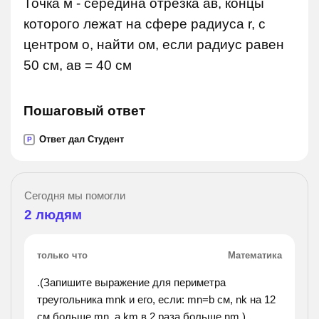
Точка м - середина отрезка ав, концы
которого лежат на сфере радиуса r, с
центром о, найти ом, если радиус равен
50 см, ав = 40 см
Пошаговый ответ
Ответ дал Студент
P
Сегодня мы помогли
2
людям
только что
Математика
.(Запишите выражение для периметра
треугольника mnk и его, если: mn=b см, nk на 12
см больше mn, а km в 2 раза больше nm.).