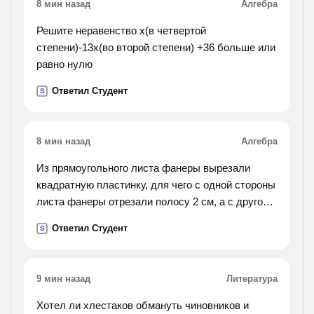
8 мин назад
Алгебра
Решите неравенство х(в четвертой
степени)-13х(во второй степени) +36 больше или
равно нулю
Ответил Студент
S
8 мин назад
Алгебра
Из прямоугольного листа фанеры вырезали
квадратную пластинку, для чего с одной стороны
листа фанеры отрезали полосу 2 см, а с другой,
соседней, 3 см. найдите сторону получившегося
Ответил Студент
S
квадрата, если известно, что его площадь на 51
см² меньше площади прямоугольника.
9 мин назад
Литература
Хотел ли хлестаков обмануть чиновников и