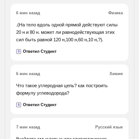
известно, что скорость течения реки равна 2 км/
ч.
6 мин назад
Физика
.(На тело вдоль одной прямой действуют силы
20 н и 80 н. может ли равнодействующая этих
сил быть равной 120 н,100 н,60 н,10 н,?).
Ответил Студент
S
6 мин назад
Химия
Что такое углеродная цепь? как построить
формулу углеводорода?
Ответил Студент
S
7 мин назад
Русский язык
9найдите смысловые или стилистические