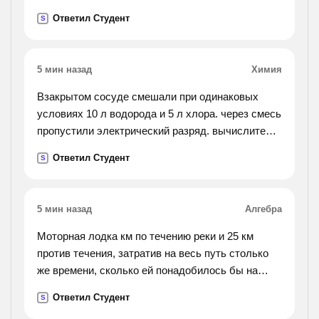
Ответил Студент
S
5 мин назад
Химия
Взакрытом сосуде смешали при одинаковых
условиях 10 л водорода и 5 л хлора. через смесь
пропустили электрический разряд. вычислите
объемные доли веществ в обазовавшейся после
Ответил Студент
S
взрыва смеси.
5 мин назад
Алгебра
Моторная лодка км по течению реки и 25 км
против течения, затратив на весь путь столько
же времени, сколько ей понадобилось бы на
прохождение 54 км в стоячей воде. определить
Ответил Студент
S
скорость лодки в стоячей воде, если