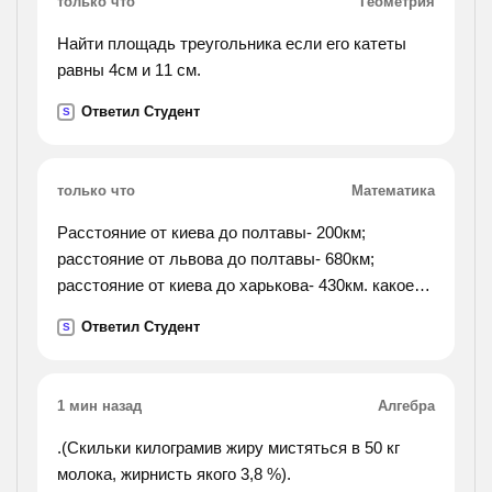
только что
Геометрия
Найти площадь треугольника если его катеты
равны 4см и 11 см.
Ответил Студент
S
только что
Математика
Расстояние от киева до полтавы- 200км;
расстояние от львова до полтавы- 680км;
расстояние от киева до харькова- 430км. какое
расстояние от киева до львова и от полтавы до
Ответил Студент
S
харькова?
1 мин назад
Алгебра
.(Скильки килограмив жиру мистяться в 50 кг
молока, жирнисть якого 3,8 %).