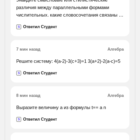
различия между параллельными формами
числительных. какие словосочетания связаны с
нарушением норм употребления числительных?
Ответил Студент
S
трое солдат — три солдата, четверо девушек —
четыре
девушки, семеро козлят — семь козлят, двое
7 мин назад
Алгебра
профессоров — два профессора, к обоим
друзьям — к двум друзьям,
Решите систему: 4(a-2)-3(c+3)=1 3(a+2)-2(a-c)=5
Ответил Студент
S
8 мин назад
Алгебра
Выразите величину а из формулы t== a n
Ответил Студент
S