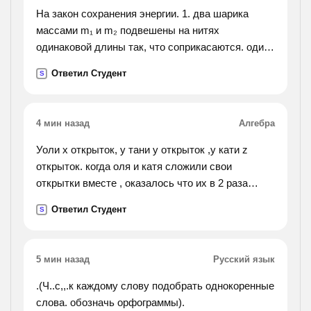
На закон сохранения энергии. 1. два шарика
массами m₁ и m₂ подвешены на нитях
одинаковой длины так, что соприкасаются. один
шарик отводят в плоскости нитей на угол α и
Ответил Студент
S
отпускают. происходит центральный удар
шариков. на какие
углы α₁ и α₂ относительно отвесной линии
4 мин назад
Алгебра
отклонятся шарики после удара? углы считать
малыми, удар - . 2. на аэросанях установлен
Уоли x открыток, у тани y открыток ,у кати z
двигатель, развивающий одинаковую мощность
открыток. когда оля и катя сложили свои
при равномерном движении по склону вверх,
открытки вместе , оказалось что их в 2 раза
вниз и по
больше, чем у тани. какое из буквенных
Ответил Студент
S
горизонтальному пути. скорость при движении
выражений ,предоставленных ниже,
вверх 20м/с, при движении вниз 30м/с. уклон
соответствует условию 1)x - y =2z
горы составляет α=10⁰. определить скорость
2)x+z= 2y 3)2x - y = z 4)2z -x=y
5 мин назад
Русский язык
установившегося движения по горизонтальному
пути. объясните, , кому не сложно)
.(Ч..с,,.к каждому слову подобрать однокоренные
слова. обозначь орфограммы).