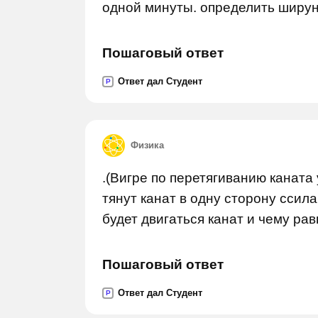
одной минуты. определить шируну
Пошаговый ответ
Ответ дал Студент
P
Физика
.(Вигре по перетягиванию каната
тянут канат в одну сторону ссила
будет двигаться канат и чему ра
Пошаговый ответ
Ответ дал Студент
P