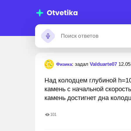
омощь с
Застрял?
: задал
Valduarte07
12.05
Физика
омашними
Над колодцем глубиной h=1
аданиями
000 000+ пошаговых ответов
Лучшие эксперты готов
камень с начальной скорость
камень достигнет дна колод
101