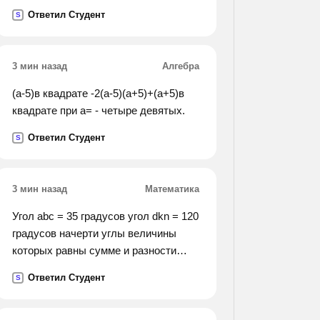
Ответил Студент
S
3 мин назад
Алгебра
(а-5)в квадрате -2(а-5)(а+5)+(а+5)в
квадрате при а= - четыре девятых.
Ответил Студент
S
3 мин назад
Математика
Угол abc = 35 градусов угол dkn = 120
градусов начерти углы величины
которых равны сумме и разности
данных углов.
Ответил Студент
S