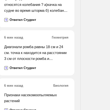
относятся колебания ? а)качка на
судне во время шторма б) колебания
стрелки компаса после толчка в)
Ответил Студент
S
колебания люстры, в которую
ребенок попал мячиком г) колебания
стрелки весов при взвешивании).
6 мин назад
Геометрия
Диагонали ромба равны 18 см и 24
см. точка к находится на расстоянии
3 см от плоскости ромба и
равноудалена от его сторон. найдите
Ответил Студент
S
это расстояние.
6 мин назад
Биология
Признаки насекомоопыляемых
растений