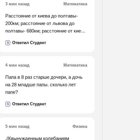
3 мин назад
Математика
Расстояние от киева до полтавы-
200км; расстояние от львова до
полтавы- 680км; расстояние от киева
до харькова- 430км. какое
Ответил Студент
S
расстояние от киева до львова и от
полтавы до харькова?
4 мин назад
Математика
Папа в 8 раз старше дочери, а дочь
на 28 младше папы. сколько лет
папе?
Ответил Студент
S
5 мин назад
Физика
.(Квынужденным колебаниям