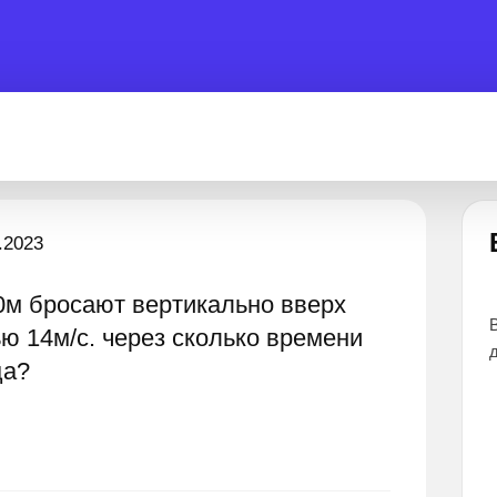
Есть вопрос?
.2023
0м бросают вертикально вверх
ы помочь 24 часа
Все эксперты прошли тщательный отбор и
ю 14м/с. через сколько времени
дают наиболее точные и понятные ответы
ца?