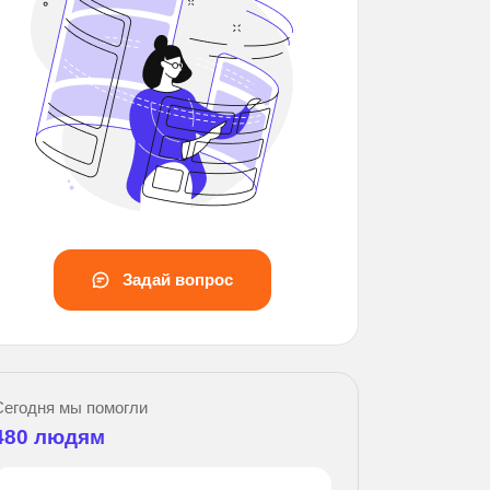
Задай вопрос
З
Сегодня мы помогли
480
людям