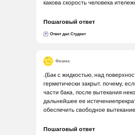
какова скорость человека итележ
Пошаговый ответ
Ответ дал Студент
P
Физика
.(Бак с жидкостью, над поверхно
герметически закрыт. почему, ес
части бака, после вытекания нек
дальнейшее ее истечениепрекрат
обеспечить свободное вытекание
Пошаговый ответ