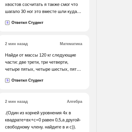
хвостов сосчитать я также смог что
шагало 30 ног это вместе шли кудато
петухи и поросята а теперь вопрос
Ответил Студент
S
таков сколько было петухов? и
узнать я был бёы рад сколько было
поросят? решить .
2 мин назад
Математика
Найди от массы 120 кг следующие
части: две трети, три четверти,
четыре пятых, четыре шестых, пять
восьмых. есть ли среди полученных
Ответил Студент
S
результатов одинаковые? как это
можно объяснить? докажи с схемы,
что три четвертых и шесть
2 мин назад
Алгебра
восьмых от одной и той же величины
равны.
.(Один из корней уровнения 4х в
квадрате+вх+с=0 равен 0,5,а другой-
свободному члену. найдите в и с)).