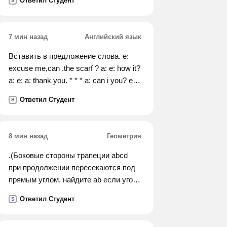
Ответил Студент
S
7 мин назад
Английский язык
Вставить в предложение слова. e:
excuse me,can .the scarf ? a: e: how it?
a: e: a: thank you. * * * a: can i you? e:
show me these mittens, a: e: oh,they
Ответил Студент
S
aren't warm! a: anything else? e: no,that
's all.
8 мин назад
Геометрия
.(Боковые стороны трапеции abcd
при продолжении пересекаются под
прямым углом. найдите ab если угол
bad=28градусов; bc=8см; ad=12см).
Ответил Студент
S