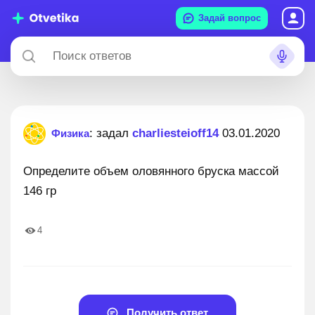
Задай вопрос
: задал
charliesteioff14
03.01.2020
Физика
Определите объем оловянного бруска массой
146 гр
4
Получить ответ