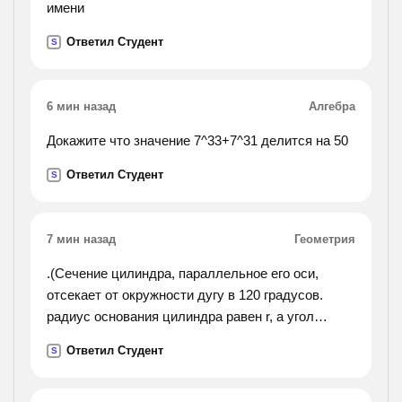
имени
Ответил Студент
S
6 мин назад
Алгебра
Докажите что значение 7^33+7^31 делится на 50
Ответил Студент
S
7 мин назад
Геометрия
.(Сечение цилиндра, параллельное его оси,
отсекает от окружности дугу в 120 градусов.
радиус основания цилиндра равен r, а угол
между диаганалью сечения и осью цилиндра
Ответил Студент
S
равен 30 градусам. найдите объём цилиндра.).