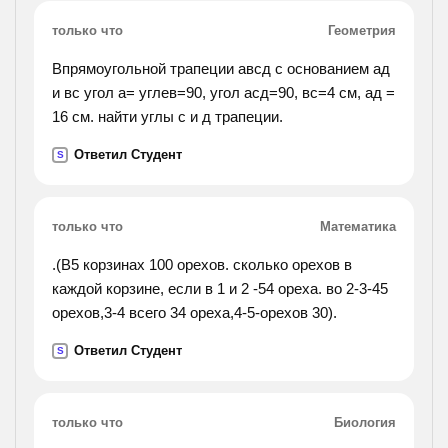
только что
Геометрия
Впрямоугольной трапеции авсд с основанием ад
и вс угол а= углев=90, угол асд=90, вс=4 см, ад =
16 см. найти углы с и д трапеции.
Ответил Студент
S
только что
Математика
.(В5 корзинах 100 орехов. сколько орехов в
каждой корзине, если в 1 и 2 -54 ореха. во 2-3-45
орехов,3-4 всего 34 ореха,4-5-орехов 30).
Ответил Студент
S
только что
Биология