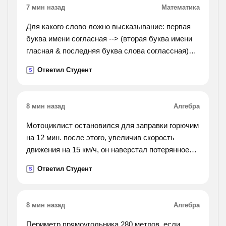
7 мин назад
Математика
Для какого слово ложно высказывание: первая
буква имени согласная --> (вторая буква имени
гласная & последняя буква слова соглассная)?
варианты ответа: 1)жара 2)орда 3) огород
Ответил Студент
S
4)парад
8 мин назад
Алгебра
Мотоциклист остановился для заправки горючим
на 12 мин. после этого, увеличив скорость
движения на 15 км/ч, он наверстал потерянное
время на расстоянии 60 км. с какой скоростью он
Ответил Студент
S
двигался после остановки?
8 мин назад
Алгебра
Периметр прямоугольника 280 метров. если