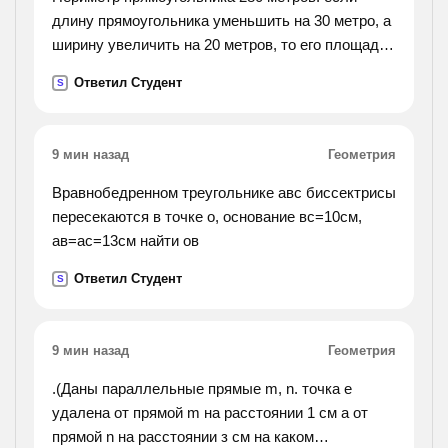
длину прямоугольника уменьшить на 30 метро, а
ширину увеличить на 20 метров, то его площадь
уменьшится на 300 метров квадратных. найти
Ответил Студент
S
длину и ширину данного прямоугольника.
9 мин назад
Геометрия
Вравнобедренном треугольнике авс биссектрисы
пересекаются в точке о, основание вс=10см,
ав=ас=13см найти ов
Ответил Студент
S
9 мин назад
Геометрия
.(Даны параллельные прямые m, n. точка е
удалена от прямой m на расстоянии 1 см а от
прямой n на расстоянии з см на каком