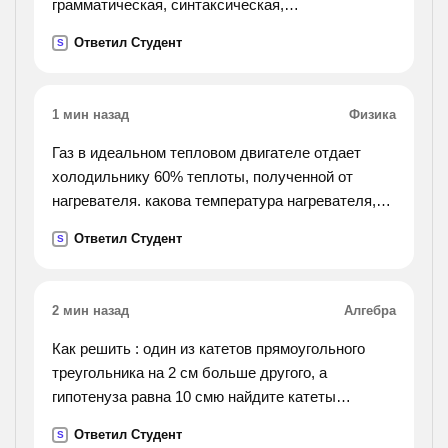
грамматическая, синтаксическая,
стилистическая). запишите исправленный
Ответил Студент
S
вариант предложения. 1)полезная емкость
скрепера составляет 1500 килограмм.
2)докладчик остановилась на самых основных
1 мин назад
Физика
проблемах. 3)нога провалилась в снег почти до
колена. их трудно было вытаскивать. 4)за
Газ в идеальном тепловом двигателе отдает
последний год спортсмены достигнули больших
холодильнику 60% теплоты, полученной от
успехов. 5)он ругает нелепые порядки,
нагревателя. какова температура нагревателя,
заведенные на
если температура холодильника 200к?
Ответил Студент
S
хирургическом отделении. 6)на конференции
было подчеркнуто, что для нормализации
работы отдела потребуются несколько месяцев.
2 мин назад
Алгебра
7)основание гортани образует перстневидный
хрящ, напоминающий перстень с печаткой.
Как решить : один из катетов прямоугольного
8)всего
треугольника на 2 см больше другого, а
премиями удостоены более 100 человек. 9)мы
гипотенуза равна 10 смю найдите катеты
получили не только автомашины, а также и
прямоугольного треугольника
Ответил Студент
тракторы. 10)хотя в году мы и неплохо
S