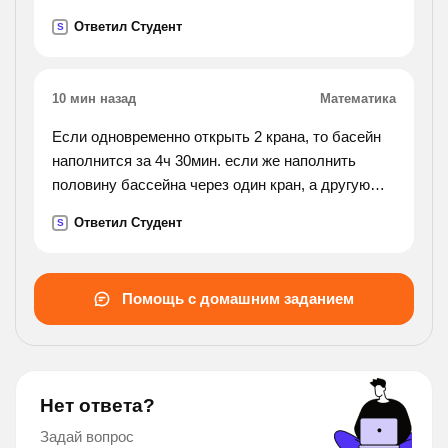
расстоянии друг от друга находятся
Ответил Студент
S
параллельные прямые m, n? сколько решений
имеет ?).
10 мин назад
Математика
Если одновременно открыть 2 крана, то басейн
наполнится за 4ч 30мин. если же наполнить
половину бассейна через один кран, а другую
половину - через другой, то для наполнения
Ответил Студент
S
бассейна потребуется 12 ч. за какое время
наполняет
бассейн каждый кран? , напишите подробно.
Помощь с домашним заданием
Нет ответа?
Задай вопрос