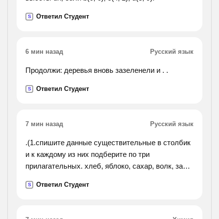
Ответил Студент
S
6 мин назад
Русский язык
Продолжи: деревья вновь зазеленели и . .
Ответил Студент
S
7 мин назад
Русский язык
.(1.спишите данные существительные в столбик
и к каждому из них подберите по три
прилагательных. хлеб, яблоко, сахар, волк, заяц,
солнце, небо, стол. 2.выберите три
Ответил Студент
S
прилагательных с ударением на основе и
письменнл просклоняйте их
вместе с существительными. выделите