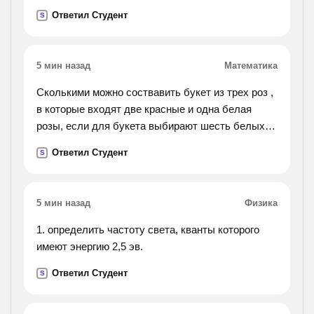
деревья кажутся великанами но что это кто
Ответил Студент
S
нарушил вечернюю тишину да это проснулись
сверчки как
приятно их слушать в вечерней тишине
5 мин назад
Математика
Сколькими можно соствавить букет из трех роз ,
в которые входят две красные и одна белая
розы, если для букета выбирают шесть белых и
семь красных роз?
Ответил Студент
S
5 мин назад
Физика
1. определить частоту света, кванты которого
имеют энергию 2,5 эв.
Ответил Студент
S