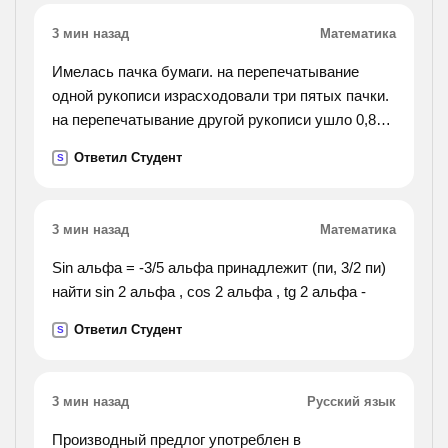
3 мин назад
Математика
Имелась пачка бумаги. на перепечатывание
одной рукописи израсходовали три пятых пачки.
на перепечатывание другой рукописи ушло 0,8
остатка. сколько листов бумаги было в пачке,
Ответил Студент
S
если после перепечатывания этих 2 рукописей в
ней осталось 40 листов?
3 мин назад
Математика
Sin альфа = -3/5 альфа принадлежит (пи, 3/2 пи)
найти sin 2 альфа , cos 2 альфа , tg 2 альфа -
Ответил Студент
S
3 мин назад
Русский язык
Производный предлог употреблен в