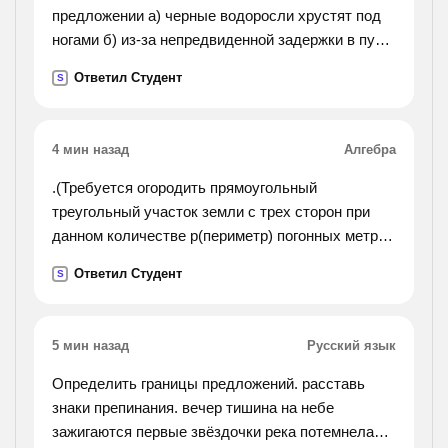
предложении а) черные водоросли хрустят под
ногами б) из-за непредвиденной задержки в пути
в) массе впечатлений, день незаметно г)
Ответил Студент
S
воспоминания о родине часто рождали в нем
грусть и
тоску д) рощин на скаку соскочил в седла и
4 мин назад
Алгебра
быстро пошел в дом
.(Требуется огородить прямоугольный
треугольный участок земли с трех сторон при
данном количестве p(периметр) погонных метров
изгороди. при каком отношении сторон участка
Ответил Студент
S
его площадь будет наибольшей, если четвертая
сторона
огорожена?).
5 мин назад
Русский язык
Определить границы предложений. расставь
знаки препинания. вечер тишина на небе
зажигаются первые звёздочки река потемнела