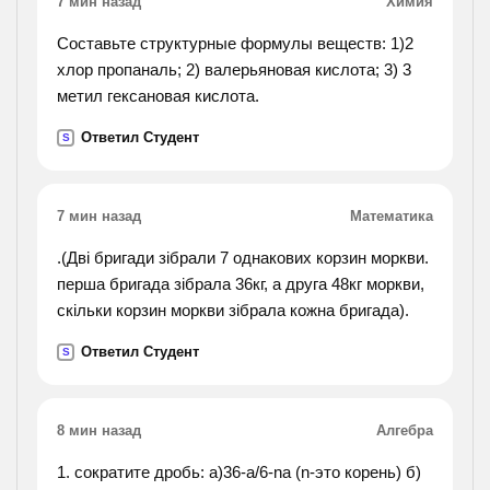
7 мин назад
Химия
окончания прилагательных.).
Составьте структурные формулы веществ: 1)2
хлор пропаналь; 2) валерьяновая кислота; 3) 3
метил гексановая кислота.
Ответил Студент
S
7 мин назад
Математика
.(Дві бригади зібрали 7 однакових корзин моркви.
перша бригада зібрала 36кг, а друга 48кг моркви,
скільки корзин моркви зібрала кожна бригада).
Ответил Студент
S
8 мин назад
Алгебра
1. сократите дробь: а)36-а/6-nа (n-это корень) б)