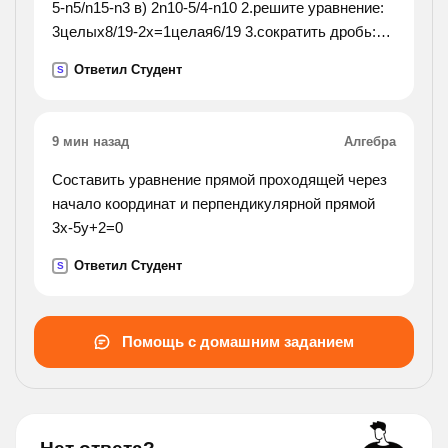
5-n5/n15-n3 в) 2n10-5/4-n10 2.решите уравнение:
3целых8/19-2х=1целая6/19 3.сократить дробь:
8*75*77/63*10*22
Ответил Студент
S
9 мин назад
Алгебра
Cоставить уравнение прямой проходящей через
начало координат и перпендикулярной прямой
3х-5у+2=0
Ответил Студент
S
Помощь с домашним заданием