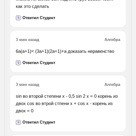
как это сделать
Ответил Студент
S
3 мин назад
Алгебра
6а(а+1)< (3а+1)(2а+1)+а доказать неравенство
Ответил Студент
S
3 мин назад
Алгебра
sin во второй степени х - 0,5 sin 2 х = 0 корень из
двох cos во втрой стпени x + cos x - корень из
двох = 0
Ответил Студент
S