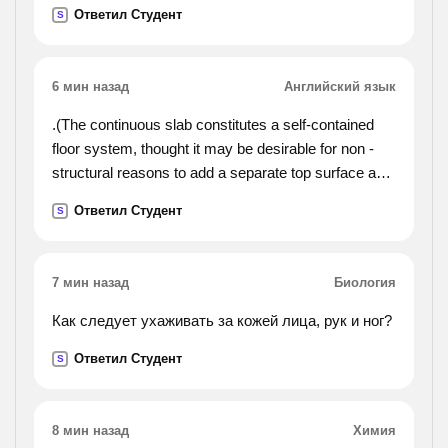
баржы, если известно, что первому крану
Ответил Студент
S
требуется на 5 часов больше, чем второму.
6 мин назад
Английский язык
.(The continuous slab constitutes a self-contained
floor system, thought it may be desirable for non -
structural reasons to add a separate top surface and
separate ceiling below. before the development of the
Ответил Студент
S
reinforced-concrete slab, the nearest equivalents
were the floor composed of beams of timber or stone
set immediately alongside one another, and the floor
7 мин назад
Биология
provided by a more or less solid fill above a
brick or concrete vault. the first of these involved a
Как следует ухаживать за кожей лица, рук и ног?
very extravagant use of material and hence
Ответил Студент
S
expenditure of effort, so it usually gave way to a
more differentiated form with increasing skill in
construction. the second was more efficient,
8 мин назад
Химия
inherently strong, and fireproof, and continued to be