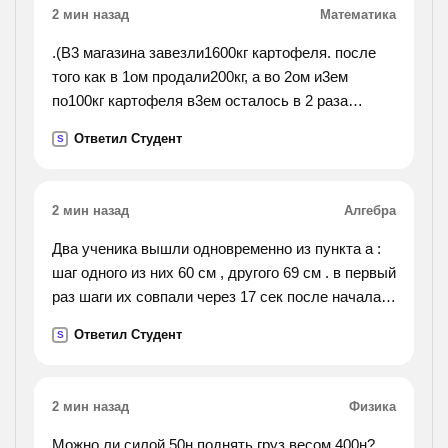
2 мин назад
Математика
.(В3 магазина завезли1600кг картофеля. после
того как в 1ом продали200кг, а во 2ом и3ем
по100кг картофеля в3ем осталось в 2 раза
больше чем в каждом из 2х. сколько картофеля
Ответил Студент
S
было в каждом магазине.).
2 мин назад
Алгебра
Два ученика вышли одновременно из пункта а :
шаг одного из них 60 см , другого 69 см . в первый
раз шаги их совпали через 17 сек после начала
движения , а после 5 мин движения их шаги
Ответил Студент
S
совпали в первый раз в пункте в. определите
расстояние от а до в.
2 мин назад
Физика
Можно ли силой 50н поднять груз весом 400н?