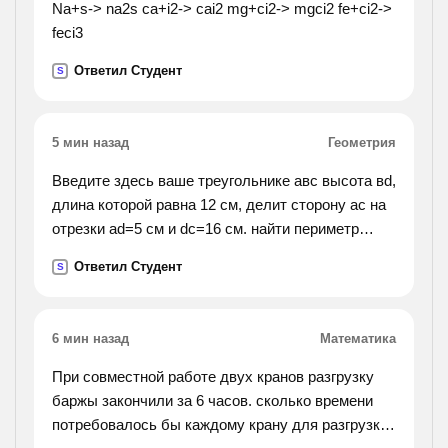
Na+s-> na2s ca+i2-> cai2 mg+ci2-> mgci2 fe+ci2->
feci3
Ответил Студент
S
5 мин назад
Геометрия
Введите здесь ваше треугольнике авс высота вd,
длина которой равна 12 см, делит сторону ас на
отрезки аd=5 см и dс=16 см. найти периметр
треугольника.
Ответил Студент
S
6 мин назад
Математика
При совместной работе двух кранов разгрузку
баржы закончили за 6 часов. сколько времени
потребовалось бы каждому крану для разгрузки