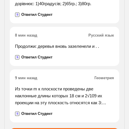
длину
дорівнює: 1)40градусів; 2)65гр.; 3)80гр.
окр_сти если площадь вписанного в неё
Ответил Студент
S
правильного 6-угольника равна 72 корень из 3см
в квадрате, найти площадь кругового сектора
.если градусная мера его дуги 120 градусов, а
8 мин назад
Русский язык
радиус круга 12 см,).
Продолжи: деревья вновь зазеленели и . .
Ответил Студент
S
9 мин назад
Геометрия
Из точки m к плоскости проведены две
наклонные длины которых 18 см и 2√109 их
проекции на эту плоскость относятся как 3:
4.найдите расстояние от точки до плоскости? .
Ответил Студент
S