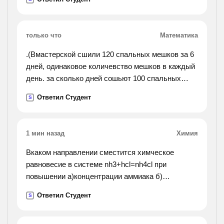
только что
Математика
.(Вмастерской сшили 120 спальных мешков за 6
дней, одинаковое количевство мешков в каждый
день. за сколько дней сошьют 100 спальных
мешков, если ежедневно будут шить на 5
Ответил Студент
S
мешков больше. составь краткую запись и
решение с ответом.).
1 мин назад
Химия
Вкаком направлении сместится химческое
равновесие в системе nh3+hcl=nh4cl при
повышении а)концентрации аммиака б)
концентрации амоний хлорида
Ответил Студент
S