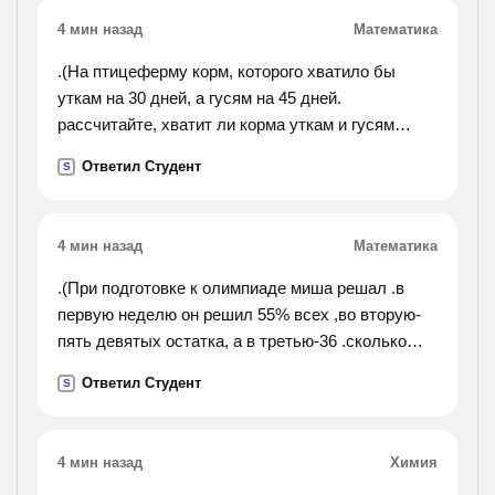
4 мин назад
Математика
.(На птицеферму корм, которого хватило бы
уткам на 30 дней, а гусям на 45 дней.
рассчитайте, хватит ли корма уткам и гусям
вместе на 20 дней?).
Ответил Студент
S
4 мин назад
Математика
.(При подготовке к олимпиаде миша решал .в
первую неделю он решил 55% всех ,во вторую-
пять девятых остатка, а в третью-36 .сколько
решил миша при подготовке к олимпиаде).
Ответил Студент
S
4 мин назад
Химия