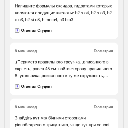
use for these reasons until supplanted by the
Напишите формулы оксидов, гидратами которых
reinforced-concrete slab. but it had the drawbacks of
являются следущие кислоты: h2 s o4, h2 s o3, h2
greater
c o3, h2 si o3, h mn o4, h3 b o3
overall depth than alternative forms, and of greater
Ответил Студент
weights plus the generation of outward thrusts, so
S
that stronger walls were called for.).
8 мин назад
Геометрия
.(Периметр правильного треуг-ка. ,вписанного в
окр_сть, равен 45 см. найти сторону правильного
8 -угольника.,вписанного в ту же окружпость,
найти площадь круга, если площадь вписанного
Ответил Студент
S
в ограничивающую его окружность квадрата
равна 72 дм, найти длину дуги окружности
радиуса 3 см, если её градусная мера равна 150
8 мин назад
Геометрия
градусов, периметр правильного 6_угольника,
вписанного в окр-сть равен 48 см найти сторону
Знайдіть кут між бічними сторонами
квадрата, вписанного в туже окр-сть. найти
рівнобедреного трикутника, якщо кут при основі