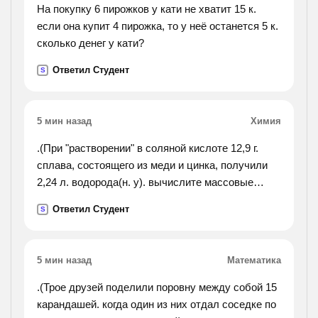
На покупку 6 пирожков у кати не хватит 15 к.
если она купит 4 пирожка, то у неё останется 5 к.
сколько денег у кати?
Ответил Студент
S
5 мин назад
Химия
.(При "растворении" в соляной кислоте 12,9 г.
сплава, состоящего из меди и цинка, получили
2,24 л. водорода(н. у). вычислите массовые
доли(%) цинка и меди в этом сплаве.).
Ответил Студент
S
5 мин назад
Математика
.(Трое друзей поделили поровну между собой 15
карандашей. когда один из них отдал соседке по