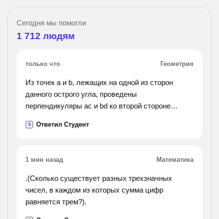
Сегодня мы помогли
1 712
людям
только что
Геометрия
Из точек a и b, лежащих на одной из сторон
данного острого угла, проведены
перпендикуляры ac и bd ко второй стороне
острого угла а)докажите ac||bd б) найдите угол
Ответил Студент
S
abd, если угол cab=125
1 мин назад
Математика
.(Сколько существует разных трехзначных
чисел, в каждом из которых сумма цифр
равняется трем?).