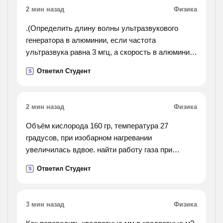
2 мин назад
Физика
.(Определить длину волны ультразвукового
генератора в алюминии, если частота
ультразвука равна 3 мгц, а скорость в алюминии
5,1 умножить на 10 в кубе м/c).
Ответил Студент
S
2 мин назад
Физика
Объём кислорода 160 гр, температура 27
градусов, при изобарном нагревании
увеличилась вдвое. найти работу газа при
расширении, количество теплоты, которое пошло
Ответил Студент
S
на нагревание кислорода, изменение внутренней
энергии.
3 мин назад
Физика