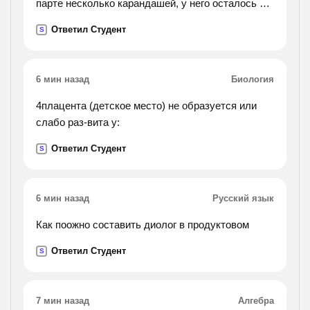
парте несколько карандашей, у него осталось 3
таких карандаша. сколько карандашей было у
Ответил Студент
S
каждого из трёх друзей? составить к уравнение.).
6 мин назад
Биология
4плацента (детское место) не образуется или
слабо раз-вита у:
Ответил Студент
S
6 мин назад
Русский язык
Как поожно составить диолог в продуктовом
Ответил Студент
S
7 мин назад
Алгебра