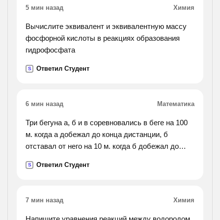
5 мин назад
Химия
Вычислите эквивалент и эквивалентную массу
фосфорной кислоты в реакциях образования
гидрофосфата
Ответил Студент
S
6 мин назад
Математика
Три бегуна а, б и в соревновались в беге на 100
м. когда а добежал до конца дистанции, б
отставал от него на 10 м. когда б добежал до
финиша, в отставал от него на 10 м. на сколько
Ответил Студент
S
метров отставал в от а, когда а финишировал?
7 мин назад
Химия
Напишите уравнения реакций между водородом