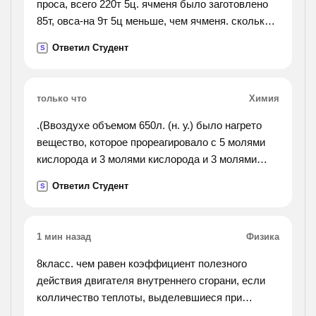
проса, всего 220т 5ц. ячменя было заготовлено
85т, овса-на 9т 5ц меньше, чем ячменя. сколько
проса заготовлено для посева?).
Ответил Студент
S
только что
Химия
.(Ввоздухе объемом 650л. (н. у.) было нагрето
вещество, которое прореагировало с 5 молями
кислорода и 3 молями кислорода и 3 молями
азота. определите количества и объемные доли
Ответил Студент
S
азота и кислорода в оставшейся газовой смеси
(продукты
реакций - твердые вещества).).
1 мин назад
Физика
8класс. чем равен коэффициент полезного
действия двигателя внутреннего сгорани, если
колличество теплоты, выделевшиеся при
сгорании бинзина, ровно 46*10(в 7 степени)дж, а