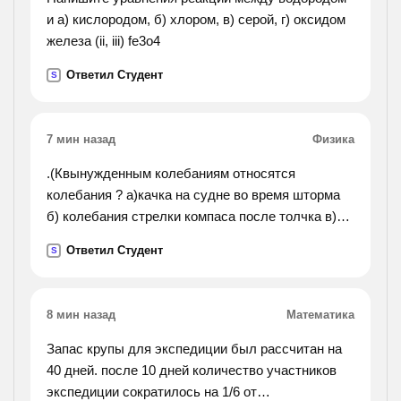
и а) кислородом, б) хлором, в) серой, г) оксидом
железа (ii, iii) fe3o4
Ответил Студент
S
7 мин назад
Физика
.(Квынужденным колебаниям относятся
колебания ? а)качка на судне во время шторма
б) колебания стрелки компаса после толчка в)
колебания люстры, в которую ребенок попал
Ответил Студент
S
мячиком г) колебания стрелки весов при
взвешивании).
8 мин назад
Математика
Запас крупы для экспедиции был рассчитан на
40 дней. после 10 дней количество участников
экспедиции сократилось на 1/6 от