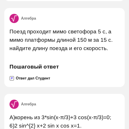
Алгебра
Поезд проходит мимо светофора 5 с, а
мимо платформы длиной 150 м за 15 с.
найдите длину поезда и его скорость.
Пошаговый ответ
Ответ дал Студент
P
Алгебра
А)корень из 3*sin(x-π/3)+3 cos(x-π/3)=0;
6)2 sin^{2} x+2 sin x cos x=1.