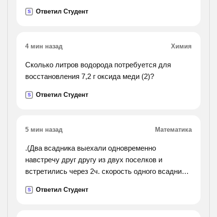
собрать, собирать; задрать, задирать; отпереть,
Ответил Студент
S
отпирать; натереть, натирать. !).
4 мин назад
Химия
Сколько литров водорода потребуется для
восстановления 7,2 г оксида меди (2)?
Ответил Студент
S
5 мин назад
Математика
.(Два всадника выехали одновременно
навстречу друг другу из двух поселков и
встретились через 2ч. скорость одного всадника
15км/ч, а другого - 13 км/ч. найди расстояние
Ответил Студент
S
между поселками.).