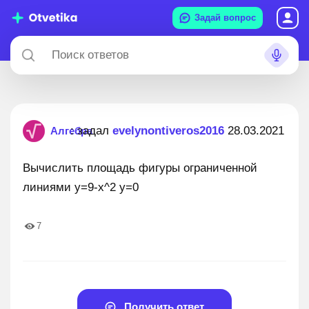
Задай вопрос
: задал
evelynontiveros2016
28.03.2021
Алгебра
Вычислить площадь фигуры ограниченной
линиями у=9-x^2 у=0
7
Получить ответ