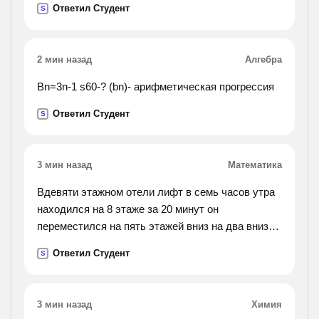
Ответил Студент
S
совершенная полезная работа двиготеля ровно
13,8*10(в 7
сепени)дж?
2 мин назад
Алгебра
Bn=3n-1 s60-? (bn)- арифметическая прогрессия
Ответил Студент
S
3 мин назад
Математика
Вдевяти этажном отели лифт в семь часов утра
находился на 8 этаже за 20 минут он
переместился на пять этажей вниз на два вниз
на 7 вверх на5 вниз на 4 вверх на 3 вниз на 2
Ответил Студент
S
вниз на каком этаже лифт ноходится после всех
изминений ?
какой путь лифт за 20 минут если высота одного
3 мин назад
Химия
этажа 2.7 метра?