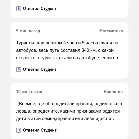
первоначального, а норма выдачи крупы
Ответил Студент
S
возросла на 1/8 от запланированной. на сколько
дней хватит
оставшейся крупы?
9 мин назад
Математика
Туристы шли пешком 4 часа и 5 часов ехали на
автобусе. весь путь составил 340 км. с какой
скоростью туристы ехали на автобусе, если со
скоростью движения пешком их скорость
Ответил Студент
S
составила 70 км/ч?
10 мин назад
Биология
.(Всемье, где оба родители правши, родился сын
левша. определите, какими признаками родятся
дети в этой семье,(правши или левши),если
известно что свойств владеть правой рукой
Ответил Студент
S
доминантный признак, а левша рецессивный