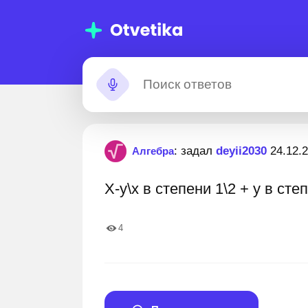
мощь с
Застрял?
: задал
deyii2030
24.12.
Алгебра
машними
X-y\x в степени 1\2 + y в сте
даниями
00 000+ пошаговых ответов
Лучшие эксперты готовы
4