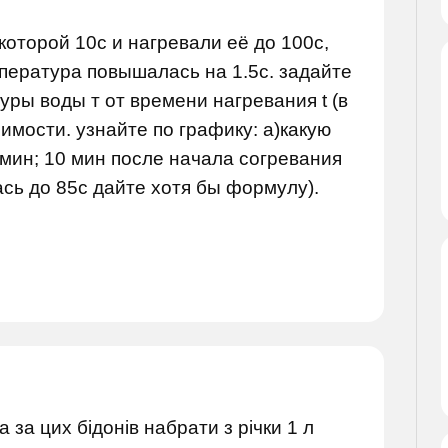
которой 10с и нагревали её до 100с,
пература повышалась на 1.5с. задайте
ры воды т от времени нагревания t (в
имости. узнайте по графику: а)какую
мин; 10 мин после начала согревания
ась до 85с дайте хотя бы формулу).
а за цих бідонів набрати з річки 1 л