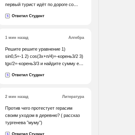
первый турист идёт по дороге со
скоростью 5 км/ч и возле каждого
Ответил Студент
S
пенька отдыхает одно и то же целое
число часов. второй турист едет на
велосипеде со скоростью 12
1 мин назад
Алгебра
км/ч и на каждом пеньке отдыхает в
два раза дольше первого туриста.
Решите решите уравнение 1)
начали и закончили движение
sin0,5=-1 2) cos(3x+п/4)=-корень3/2 3)
туристы одновременно. сколько
tgx/2=-корень3/3 и найдите сумму его
пеньков у дороги?
корней, принадлежаших
Ответил Студент
S
промежутку[-1,5; 2п] 4) cosx=cos4
2 мин назад
Литература
Против чего протестует герасим
своим уходом в деревню? ( рассказ
тургенева "муму")
Ответил Студент
S