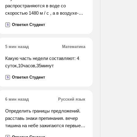
распространяются в воде со
скоростью 1480 м / с , а в воздухе-со
скоростью 340 м/с. во сколько раз
Ответил Студент
S
изменится длина звуковой волны при
переходе звука из воздуха в воду?
5 мин назад
Математика
Какую часть недели составляют: 4
суток,10часов,35минут
Ответил Студент
S
6 мин назад
Русский язык
Определить границы предложений.
расставь знаки препинания. вечер
тишина на небе зажигаются первые
звёздочки река потемнела деревья