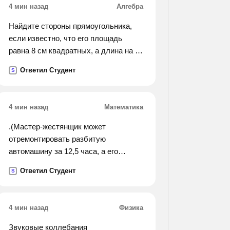
4 мин назад
Алгебра
Найдите стороны прямоугольника,
если известно, что его площадь
равна 8 см квадратных, а длина на 2
сантиметра больше ширины.
Ответил Студент
S
4 мин назад
Математика
.(Мастер-жестянщик может
отремонтировать разбитую
автомашину за 12,5 часа, а его
ученик выполняет 0,03 этой же
Ответил Студент
S
работы за 1,5 часа. сколько времени
им понадобится для совестного
выполнения этой работы.).
4 мин назад
Физика
Звуковые коллебания