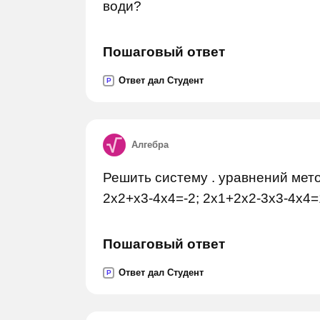
води?
Пошаговый ответ
Ответ дал Студент
P
Алгебра
Решить систему . уравнений мето
2x2+x3-4x4=-2; 2x1+2x2-3x3-4x4=
Пошаговый ответ
Ответ дал Студент
P