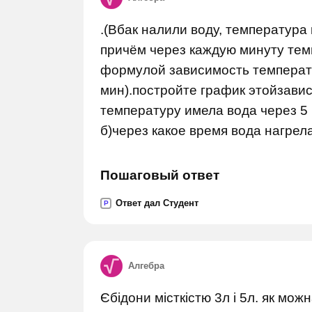
.(Вбак налили воду, температура 
причём через каждую минуту тем
формулой зависимость температу
мин).постройте график этойзавис
температуру имела вода через 5 
б)через какое время вода нагрел
Пошаговый ответ
Ответ дал Студент
P
Алгебра
Єбідони місткістю 3л і 5л. як можн