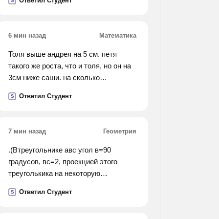
Ответил Студент
S
кажутся великанами но что это кто
нарушил вечернюю тишину да это
проснулись сверчки как
6 мин назад
Математика
приятно их слушать в вечерней
тишине
Толя выше андрея на 5 см. петя
такого же роста, что и толя, но он на
3см ниже саши. на сколько
сантиметров саша выше, чем
Ответил Студент
S
андрей? сделай схематический
чертёж и реши .
7 мин назад
Геометрия
.(Втреугольнике авс угол в=90
градусов, вс=2, проекцией этого
треуголькика на некоторую
плоскость явл. треугольник bcd, ad=
Ответил Студент
S
корень из 2, уголabcd=45 градусов.
найти ав).