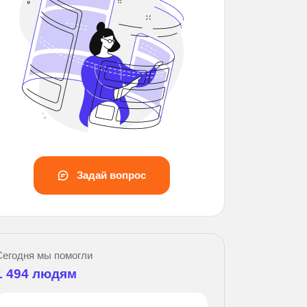
Задай вопрос
За
Сегодня мы помогли
1 494
людям