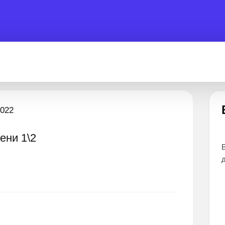
Есть вопрос?
2022
пени 1\2
 помочь 24 часа
Все эксперты прошли тщательный отбор и
дают наиболее точные и понятные ответы