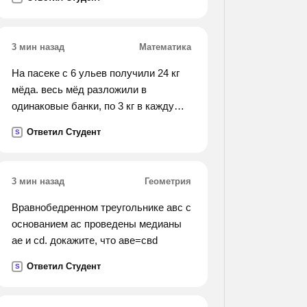
3 мин назад
Математика
На пасеке с 6 ульев получили 24 кг
мёда. весь мёд разложили в
одинаковые банки, по 3 кг в каждую.
сколько понадобилось банок?
Ответил Студент
S
3 мин назад
Геометрия
Вравнобедренном треугольнике авс с
основанием ас проведены медианы
ае и cd. докажите, что аве=свd
Ответил Студент
S