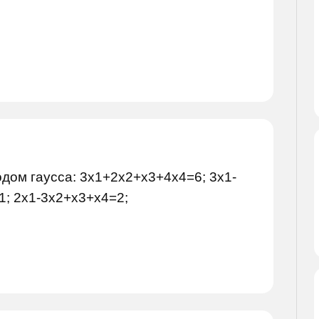
дом гаусса: 3x1+2x2+x3+4x4=6; 3x1-
1; 2x1-3x2+x3+x4=2;