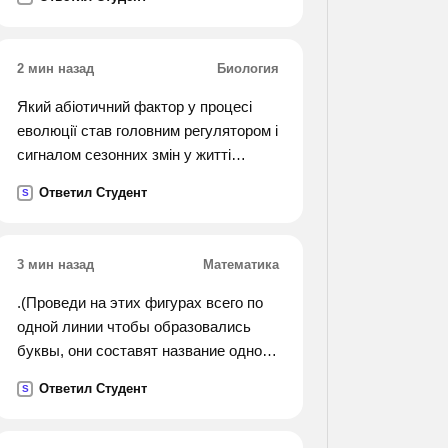
показатель приломления стекла
равен 1,5
2 мин назад
Биология
Який абіотичний фактор у процесі
еволюції став головним регулятором і
сигналом сезонних змін у житті
рослин та тварин ? чому саме цей
Ответил Студент
S
фактор , а не інший?
3 мин назад
Математика
.(Проведи на этих фигурах всего по
одной линии чтобы образовались
буквы, они составят название одного
вида спорта (квадрат, круг,
Ответил Студент
S
треугольник, круг)).