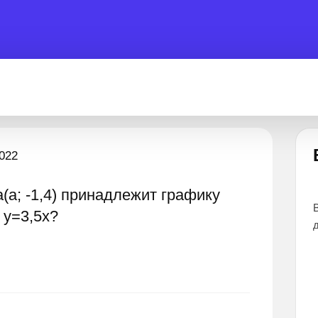
Есть вопрос?
2022
а(а; -1,4) принадлежит графику
ы помочь 24 часа
Все эксперты прошли тщательный отбор и
 y=3,5x?
дают наиболее точные и понятные ответы