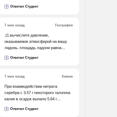
седьмых диаметра первой
Ответил Студент
S
окружности?).
7 мин назад
География
.(1.вычислите давление,
оказываемое атмосферой на вашу
ладонь. площадь ладони равна
примерно 60 см2).
Ответил Студент
S
7 мин назад
Химия
При взаимодействии нитрата
серебра с 3.57 г некоторого галогена
калия в осадок выпало 5.64 г
галогена серебра. определети
Ответил Студент
S
галоген.