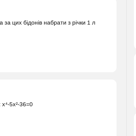
а за цих бідонів набрати з річки 1 л
 x⁴-5x²-36=0