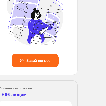
Задай вопрос
За
Сегодня мы помогли
1 666
людям