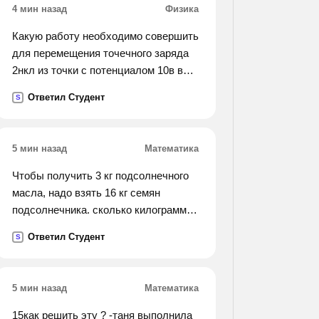
4 мин назад
Физика
Какую работу необходимо совершить
для перемещения точечного заряда
2нкл из точки с потенциалом 10в в
точку с потенциалом 4в?
Ответил Студент
S
5 мин назад
Математика
Чтобы получить 3 кг подсолнечного
масла, надо взять 16 кг семян
подсолнечника. сколько килограммов
семян потребуется, чтобы получить
Ответил Студент
S
15 кг подсолнечного масла?
5 мин назад
Математика
15как решить эту ? -таня выполнила