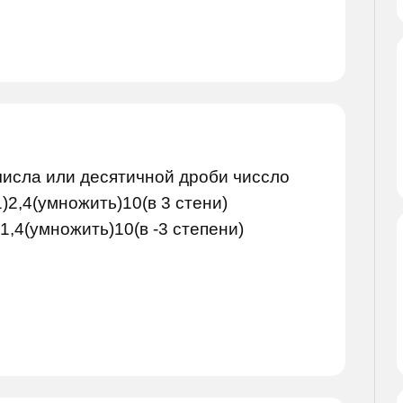
числа или десятичной дроби чиссло
)2,4(умножить)10(в 3 стени)
)1,4(умножить)10(в -3 степени)