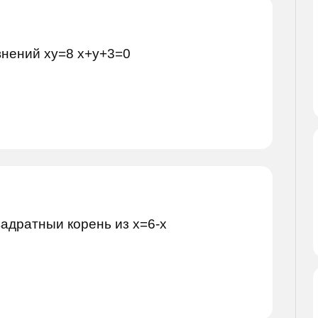
внений xy=8 x+y+3=0
адратныи корень из x=6-х