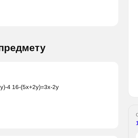
 предмету
Задай вопрос
вопрос
)-4 16-(5х+2у)=3х-2у