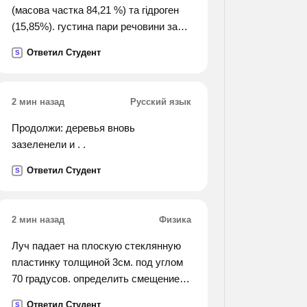
(масова частка 84,21 %) та гідроген
(15,85%). густина пари речовини за
повітрям становить 3,93. визначте
Ответил Студент
S
формулу цієї речовини.
2 мин назад
Русский язык
Продолжи: деревья вновь
зазеленели и . .
Ответил Студент
S
2 мин назад
Физика
Луч падает на плоскую стеклянную
пластинку толщиной 3см. под углом
70 градусов. определить смещение
луча на выходе из пластинки.
Ответил Студент
S