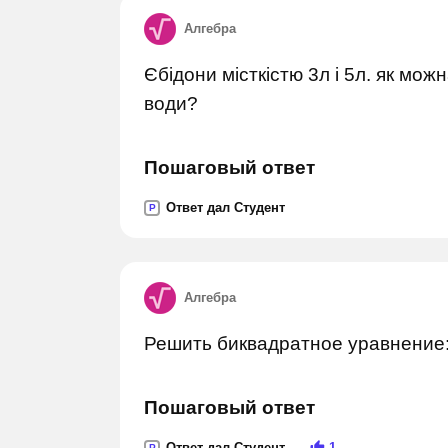
Алгебра
Єбідони місткістю 3л і 5л. як можн
води?
Пошаговый ответ
Ответ дал Студент
P
Алгебра
Решить биквадратное уравнение:
Пошаговый ответ
Ответ дал Студент
1
P