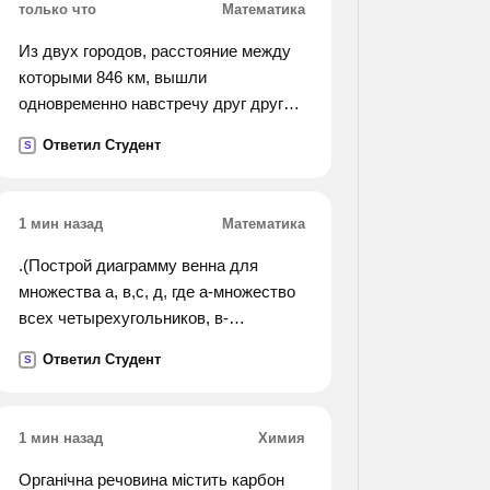
только что
Математика
Из двух городов, расстояние между
которыми 846 км, вышли
одновременно навстречу друг другу
два поезда. один шел со средней
Ответил Студент
S
скоростью 65км/ч, другой 60км/ч.
какое расстояние будет между через
3ч?
1 мин назад
Математика
.(Построй диаграмму венна для
множества а, в,с, д, где а-множество
всех четырехугольников, в-
множество ромбов, с-множество
Ответил Студент
S
квадратов, д-множество
прямоугольников).
1 мин назад
Химия
Органічна речовина містить карбон