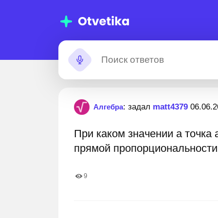
мощь с
Застрял?
: задал
matt4379
06.06.
Алгебра
омашними
При каком значении а точка 
даниями
00 000+ пошаговых ответов
Лучшие эксперты готов
прямой пропорциональности
9