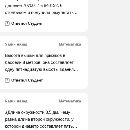
деление 70700: 7 и 840192: 6
столбиком и получила результаты
1010 и 140032.коля решил
Ответил Студент
S
проверитьеё вычесления с поощью
миниклькулятора и получил
результаты 1010 и 140015.кто из них
5 мин назад
Математика
получил верные ответы?
Высота вышки для прыжков в
бассейн 8 метров. она составляет
одну пятнадцатую высоты здания
бассейна. какова высота здания
Ответил Студент
S
бассейна?
6 мин назад
Математика
.(Длина окружности 3.5 дм. чему
равна длина второй окружности, у
которой диаметр составляет пять