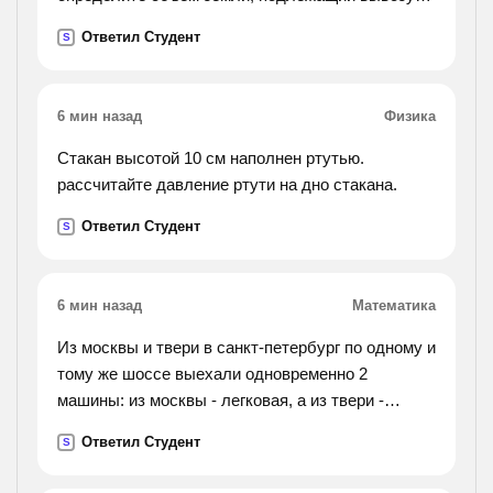
при прокладе водопровода
Ответил Студент
S
6 мин назад
Физика
Стакан высотой 10 см наполнен ртутью.
рассчитайте давление ртути на дно стакана.
Ответил Студент
S
6 мин назад
Математика
Из москвы и твери в санкт-петербург по одному и
тому же шоссе выехали одновременно 2
машины: из москвы - легковая, а из твери -
грузовая. скорость грузовой машины 50 км/ч.
Ответил Студент
S
какова скорость легковой машины, если она
догнала