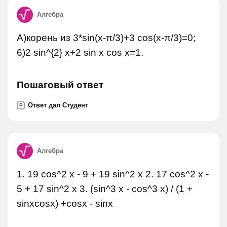
Алгебра
А)корень из 3*sin(x-π/3)+3 cos(x-π/3)=0;
6)2 sin^{2} x+2 sin x cos x=1.
Пошаговый ответ
Ответ дал Студент
P
Алгебра
1. 19 cos^2 x - 9 + 19 sin^2 x 2. 17 cos^2 x -
5 + 17 sin^2 x 3. (sin^3 x - cos^3 x) / (1 +
sinxcosx) +cosx - sinx