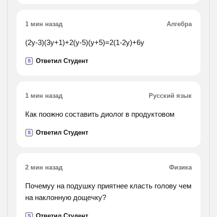
прилагательное
1 мин назад
Алгебра
(2y-3)(3y+1)+2(y-5)(y+5)=2(1-2y)+6y
Ответил Студент
S
1 мин назад
Русский язык
Как поожно составить диолог в продуктовом
Ответил Студент
S
2 мин назад
Физика
Почемуу на подушку приятнее класть голову чем
на наклонную дощечку?
Ответил Студент
S