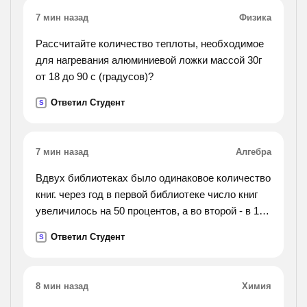
грузовую через 7 часов после выезда, а
7 мин назад
Физика
расстояние от москвы до твери 168 км? решить
нужно двумя
Рассчитайте количество теплоты, необходимое
для нагревания алюминиевой ложки массой 30г
от 18 до 90 с (градусов)?
Ответил Студент
S
7 мин назад
Алгебра
Вдвух библиотеках было одинаковое количество
книг. через год в первой библиотеке число книг
увеличилось на 50 процентов, а во второй - в 1,5
раза. в каой библиотеке книг стало больше?
Ответил Студент
S
8 мин назад
Химия