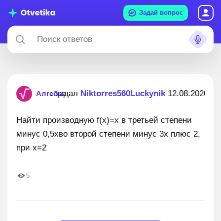
Задай вопрос
: задал
Niktorres560Luckynik
12.08.2020
Алгебра
Найти производную f(x)=x в третьей степени
минус 0,5xво второй степени минус 3x плюс 2,
при x=2
5