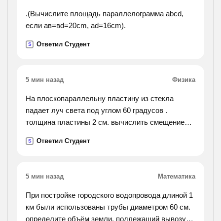
.(Вычислите площадь параллелограмма abcd,
если ав=вd=20cm, ad=16cm).
Ответил Студент
S
5 мин назад
Физика
На плоскопараллельну пластину из стекла
падает луч света под углом 60 градусов .
толщина пластины 2 см. вычислить смещение
луча , если пказатель преломления стекла 1,5 .
Ответил Студент
S
5 мин назад
Математика
При постройке городского водопровода длиной 1
км были использованы трубы диаметром 60 см.
определите объём земли, подлежащий вывозу