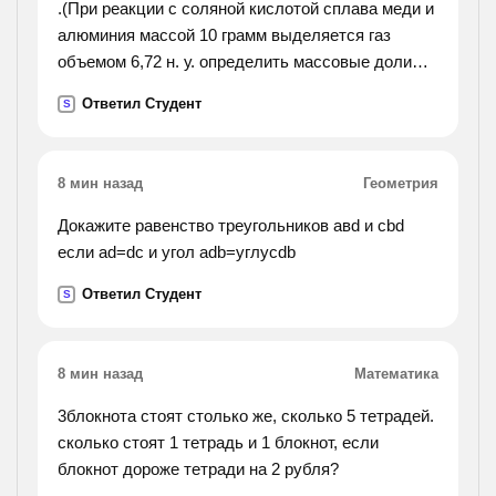
.(При реакции с соляной кислотой сплава меди и
алюминия массой 10 грамм выделяется газ
объемом 6,72 н. у. определить массовые доли
каждого металла в сплаве.).
Ответил Студент
S
8 мин назад
Геометрия
Докажите равенство треугольников авd и cbd
если ad=dc и угол adb=углуcdb
Ответил Студент
S
8 мин назад
Математика
3блокнота стоят столько же, сколько 5 тетрадей.
сколько стоят 1 тетрадь и 1 блокнот, если
блокнот дороже тетради на 2 рубля?