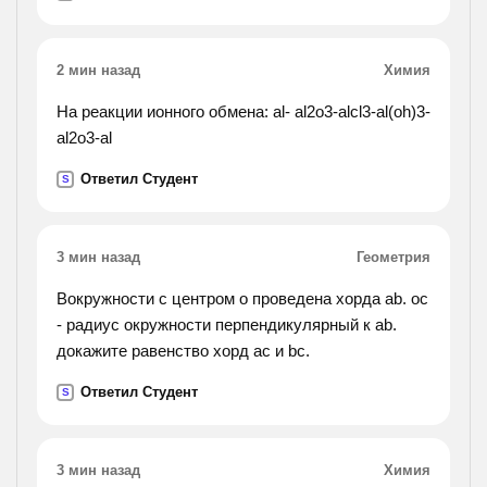
2 мин назад
Химия
На реакции ионного обмена: al- al2o3-alcl3-al(oh)3-
al2o3-al
Ответил Студент
S
3 мин назад
Геометрия
Вокружности с центром o проведена хорда ab. oc
- радиус окружности перпендикулярный к ab.
докажите равенство хорд ac и bc.
Ответил Студент
S
3 мин назад
Химия