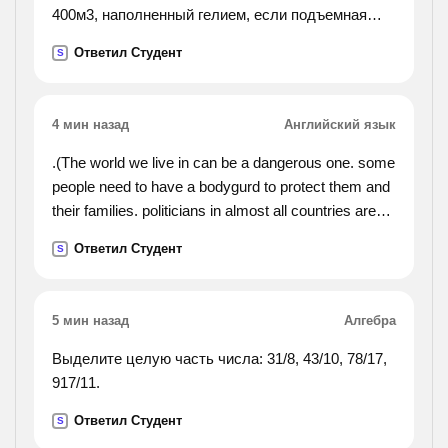
400м3, наполненный гелием, если подъемная
сила 1м3 гелия равна 3,6н).
Ответил Студент
S
4 мин назад
Английский язык
.(The world we live in can be a dangerous one. some
people need to have a bodygurd to protect them and
their families. politicians in almost all countries are
guarded by bodyguards. the president of the united
Ответил Студент
S
states never goes anywhere without secret service
agents. important business people or stars may also
have bodyguards to protect them. a bodyguard is a
5 мин назад
Алгебра
dangerousjob. good bodyguards are prepared to risk
their own lives to protect their clients. some
Выделите целую часть числа: 31/8, 43/10, 78/17,
bodyguards wear bullet-proof vests. bodyguards
917/11.
also teach their clients how to avoid dangerous
Ответил Студент
S
situations. the bodyguards usually stay with their