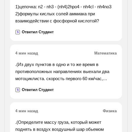
1)цепочка: n2 - nh3 - (nh4)2hpo4 - nh4cl - nh4no3
2)формулы кислых солей аммиака при
взаимодействии с фосфорной кислотой?
Ответил Студент
S
4 мин назад
Математика
.(Из двух пунктов в одно и то же время в
противоположных направлениях выехали два
мотоциклиста. скорость первого 60 км/час,
скорость второго на 15 км/час больше. найдите
Ответил Студент
S
расстояние между пунктами, если известно, что
они ехали 6
часов.).
4 мин назад
Физика
.(Определите массу груза, который может
поднять в воздух воздушный шар обьемом