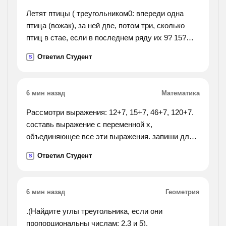
Летят птицы ( треугольником0: впереди одна
птица (вожак), за ней две, потом три, сколько
птиц в стае, если в последнем ряду их 9? 15?
20?
Ответил Студент
S
6 мин назад
Математика
Рассмотри выражения: 12+7, 15+7, 46+7, 120+7.
составь выражение с переменной х,
объединяющее все эти выражения. запиши для
выражений множество значений переменной х.
Ответил Студент
S
6 мин назад
Геометрия
.(Найдите углы треугольника, если они
пропорциональны числам: 2,3 и 5).