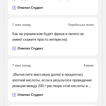
Ответил Студент
S
7 мин назад
Українська мова
Как на украинском будет фраза-я ничего не
умею! скажите просто интересно)
Ответил Студент
S
7 мин назад
Химия
.(Вычислите массовую долю( в процентах)
азотной кислоты, если в результате проведения
реакции между 200 г раствора этой кислоты и
карбонатом магния было получено 11,2(н. у.)
Ответил Студент
S
оксида углерода (iv)).