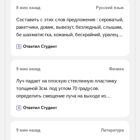
8 мин назад
Русский язык
Составить с этих слов предложения : сероватый,
ракетчики, домик, вывезут, безлюдный, слышим,
бе шахматистка, кожаный, бескрайний, уралец
посадка, приедешь. выберите 3 слова из этих и
Ответил Студент
S
составьте с ними
предложения : которые будут - ссп - сложно
сочинённые, спп - сложно подчинённые, бсп -
9 мин назад
Физика
бессоюзные.
Луч падает на плоскую стеклянную пластинку
толщиной 3см. под углом 70 градусов.
определить смещение луча на выходе из
пластинки. показатель приломления стекла
Ответил Студент
S
равен 1,5
9 мин назад
Литература