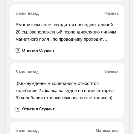
clients wherever they go. they canprotect their
clients homes and offices.).
5 мин назад
Физика
Вмагнитном поле находится проводник длиной
20 см, расположенный перпендикулярно линиям
магнитного поля . по проводнику проходит
электрический ток с силой 80 а. какова
Ответил Студент
S
электромагнитная сила, если действующая на
него
,магнитная индукция равна 0,9 тл?
5 мин назад
Физика
.(Квынужденным колебаниям относятся
колебания ? а)качка на судне во время шторма
б) колебания стрелки компаса после толчка в)
колебания люстры, в которую ребенок попал
Ответил Студент
S
мячиком г) колебания стрелки весов при
взвешивании).
5 мин назад
Математика