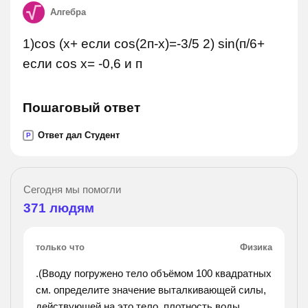
Алгебра
1)cos (x+ если cos(2п-х)=-3/5 2) sin(п/6+
если cos х= -0,6 и п
Пошаговый ответ
Ответ дал Студент
P
Сегодня мы помогли
371
людям
только что
Физика
.(Вводу погружено тело объёмом 100 квадратных
см. определите значение выталкивающей силы,
действующей на это тело. плотность воды