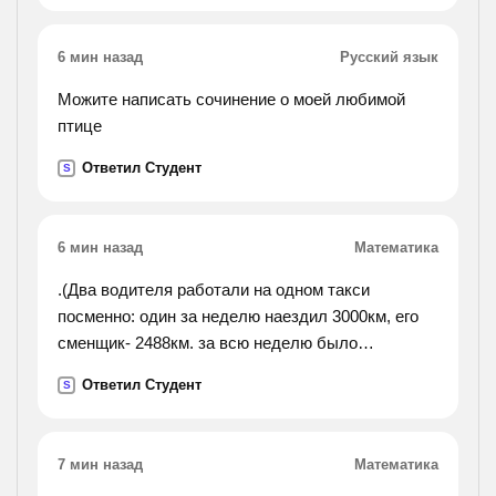
6 мин назад
Русский язык
Можите написать сочинение о моей любимой
птице
Ответил Студент
S
6 мин назад
Математика
.(Два водителя работали на одном такси
посменно: один за неделю наездил 3000км, его
сменщик- 2488км. за всю неделю было
израсходовано 686л бензина. сколько литров
Ответил Студент
S
бензина израсходовал каждый сменщик).
7 мин назад
Математика