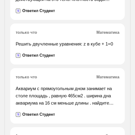
1000кг/м (кубический).).
Ответил Студент
S
только что
Математика
Решить двучленные уравнения: z в кубе + 1=0
Ответил Студент
S
только что
Математика
Аквариум с прямоугольным дном занимает на
столе площадь , равную 465см2 . ширина дна
аквариума на 16 см меньше длины . найдите
ширину и длину аквариума.
Ответил Студент
S