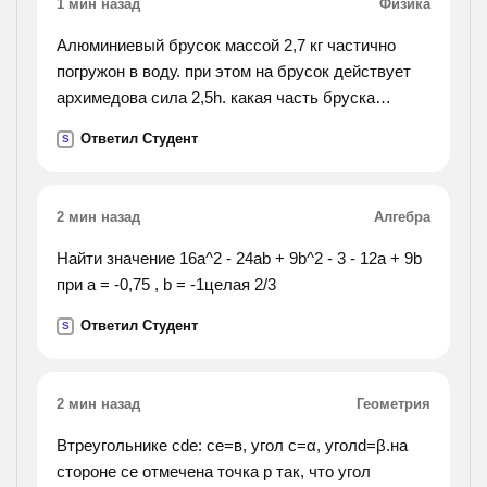
1 мин назад
Физика
Алюминиевый брусок массой 2,7 кг частично
погружон в воду. при этом на брусок действует
архимедова сила 2,5h. какая часть бруска
погружена в воду?
Ответил Студент
S
2 мин назад
Алгебра
Найти значение 16а^2 - 24аb + 9b^2 - 3 - 12a + 9b
при a = -0,75 , b = -1целая 2/3
Ответил Студент
S
2 мин назад
Геометрия
Втреугольнике cde: се=в, угол с=α, уголd=β.на
стороне се отмечена точка р так, что угол