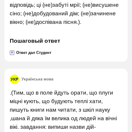
відповідь; ці (не)забуті мрії; (не)висушене
сіно; (не)добудований дім; (не)зачинене
вікно; (не)доспівана пісня.).
Пошаговый ответ
Ответ дал Студент
P
Українська мова
.(Тим, що в поле йдуть орати, що плуги
міцні кують, що будують теплі хати,
пишуть книги нам читати, з шкіл науку
,шана й дяка їм велика од людей на вічні
вікі. завдання: випиши назви дій-