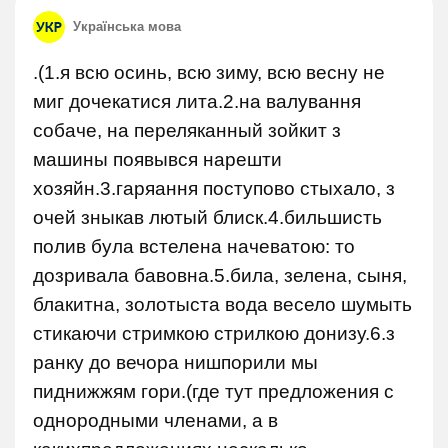
Українська мова
.(1.я всю осинь, всю зиму, всю весну не
миг дочекатися лита.2.на валування
собаче, на переляканный зойкит з
машины появывся нарешти
хозяйн.3.гаряання поступово стыхало, з
очей зныкав лютый блиск.4.бильшисть
полив була встелена начеватою: то
дозривала бавовна.5.била, зелена, сыня,
блакитна, золотыста вода весело шумыть
стикаючи стримкою стрилкою донизу.6.з
ранку до вечора нишпорили мы
пиднижжям гори.(где тут предложения с
однородными членами, а в