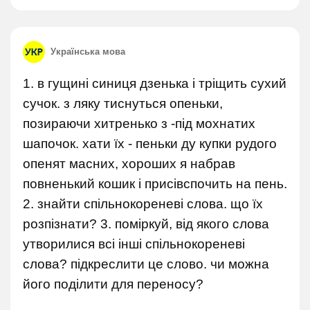
Українська мова
1. в гущині синиця дзенька і тріщить сухий
сучок. з ляку тиснуться опеньки,
позираючи хитренько з -під мохнатих
шапочок. хати їх - пеньки ду купки рудого
опенят масних, хороших я набрав
повненький кошик і присівспочить на пень.
2. знайти спільнокореневі слова. що їх
розпізнати? 3. поміркуй, від якого слова
утворилися всі інші спільнокореневі
слова? підкреслити це слово. чи можна
його поділити для переносу?