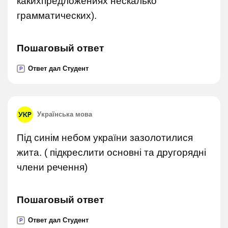
какихпредложениях нескалько
грамматических).
Пошаговый ответ
Ответ дал Студент
P
Українська мова
Під синім небом україни зазолотилися
жита. ( підкреслити основні та другорядні
члени речення)
Пошаговый ответ
Ответ дал Студент
P