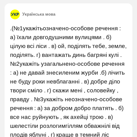
Українська мова
.(№1укажітьозначено-особове речення :
а) їхали довгодушними вулицями . б)
цілую всі ліси . в) ой, поділять тебе, земле,
поділять. г) вантажать динь багряні кулі .
№2укажіть узагальнено-особове речення
: а) не давай знесиленим журби .б) лічить
не буду роки невблаганні . в) добре діло
твори сміло . г) скажи мені , соловейку ,
правду . №3укажіть неозначено-особове
речення : а) за добром добро платять . б)
все нас руйнують , як ахейці трою . в)
шелестіли розлогимгіллям обважнілі від
плодів яблуні . г) краще в темний ліс