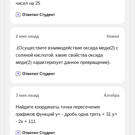
чисел на 25
Ответил Студент
S
2 мин назад
Химия
.(Осуществите взаимодействие оксида меди(2) с
соляной кислотой. какие свойства оксида
меди(2) характеризует данное превращение).
Ответил Студент
S
3 мин назад
Алгебра
Найдите координаты точки пересечения
графиков функций y= - дробь одна треть + 31 y=
- 2x + 111
Ответил Студент
S