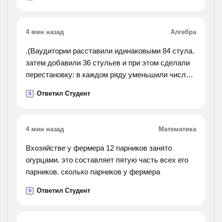
4 мин назад
Алгебра
.(Ваудитории расставили идинаковыми 84 стула.
затем добавили 36 стульев и при этом сделали
перестановку: в каждом ряду уменьшили число
стульев на 2, но увеличили число рядов на
Ответил Студент
S
4.сколько рядов и сколько стульев в каждом
ряду было
в аудитории?).
4 мин назад
Математика
Вхозяйстве у фермера 12 парников занято
огурцами. это составляет пятую часть всех его
парников. сколько парников у фермера
Ответил Студент
S