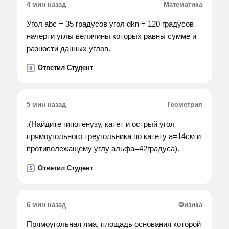
4 мин назад
Математика
Угол abc = 35 градусов угол dkn = 120 градусов
начерти углы величины которых равны сумме и
разности данных углов.
Ответил Студент
S
5 мин назад
Геометрия
.(Найдите гипотенузу, катет и острый угол
прямоугольного треугольника по катету а=14см и
противолежащему углу альфа=42градуса).
Ответил Студент
S
6 мин назад
Физика
Прямоугольная яма, площадь основания которой