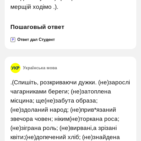
мерщій ходімо .).
Пошаговый ответ
Ответ дал Студент
P
Українська мова
.(Спишіть, розкриваючи дужки. (не)зарослі
чагарниками береги; (не)затоплена
місцина; ще(не)забута образа;
(не)здоланий народ; (не)прив*язаний
звечора човен; ніким(не)торкана роса;
(не)зіграна роль; (не)вирвані,а зрізані
квіти;(не)допечений хліб; (не)знайдена