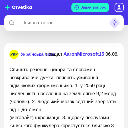
Задай вопрос
: задал
AaronMicrosoft15
06.06.202
Українська мова
Спишіть речення, цифри та словами і
розкриваючи дужки. поясніть уживання
відмінкових форм іменників. 1. у 2050 році
численність населення на землі сягне 9,2 млрд
(чоловік). 2. людський мозок здатний зберігати
від 1 до 7 млн
(мегабайт) інформації. 3. щороку послугами
київського фунікулера користується близько 3