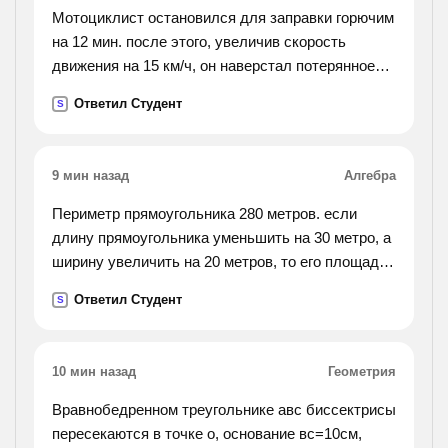
Мотоциклист остановился для заправки горючим
на 12 мин. после этого, увеличив скорость
движения на 15 км/ч, он наверстал потерянное
время на расстоянии 60 км. с какой скоростью он
Ответил Студент
S
двигался после остановки?
9 мин назад
Алгебра
Периметр прямоугольника 280 метров. если
длину прямоугольника уменьшить на 30 метро, а
ширину увеличить на 20 метров, то его площадь
уменьшится на 300 метров квадратных. найти
Ответил Студент
S
длину и ширину данного прямоугольника.
10 мин назад
Геометрия
Вравнобедренном треугольнике авс биссектрисы
пересекаются в точке о, основание вс=10см,