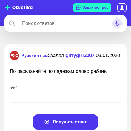
Задай вопрос
: задал
girlygirl2007
03.01.2020
Русский язык
По раскланяйте по падежам слово рябчик.
4
Получить ответ