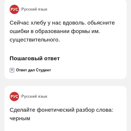
Русский язык
Сейчас хлебу у нас вдоволь. обьясните
ошибки в образовании формы им.
существительного.
Пошаговый ответ
Ответ дал Студент
P
Русский язык
Сделайте фонетический разбор слова:
черным