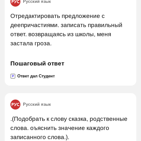
Русский язык
Отредактировать предложение с
деепричастиями. записать правильный
ответ. возвращаясь из школы, меня
застала гроза.
Пошаговый ответ
Ответ дал Студент
P
Русский язык
.(Подобрать к слову сказка, родственные
слова. оъяснить значение каждого
записанного слова.).