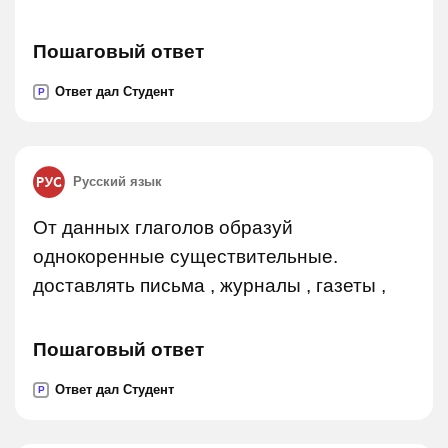
Пошаговый ответ
Ответ дал Студент
P
Русский язык
От данных глаголов образуй
однокоренные существительные.
доставлять письма , журналы , газеты ,
Пошаговый ответ
Ответ дал Студент
P