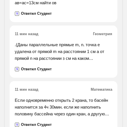
ав=ас=13см найти ов
Ответил Студент
S
11 мин назад
Геометрия
.(Даны параллельные прямые m, n. точка е
удалена от прямой m на расстоянии 1 см а от
прямой n на расстоянии з см на каком
расстоянии друг от друга находятся
Ответил Студент
S
параллельные прямые m, n? сколько решений
имеет ?).
11 мин назад
Математика
Если одновременно открыть 2 крана, то басейн
наполнится за 4ч 30мин. если же наполнить
половину бассейна через один кран, а другую
половину - через другой, то для наполнения
Ответил Студент
S