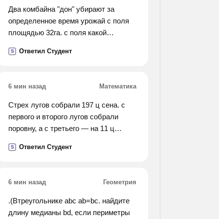
Два комбайна "дон" убирают за
определенное время урожай с поля
площядью 32га. с поля какой
площяди уберут за то же время
Ответил Студент
S
урожай 3,4,6,7 комбайнов "дон"?
6 мин назад
Математика
Стрех лугов собрали 197 ц сена. с
первого и второго лугов собрали
поровну, а с третьего — на 11 ц
больше, чем с первого. сколько сена
Ответил Студент
S
собрали с каждого луга?
6 мин назад
Геометрия
.(Втреугольнике abc ab=bc. найдите
длину медианы bd, если периметры