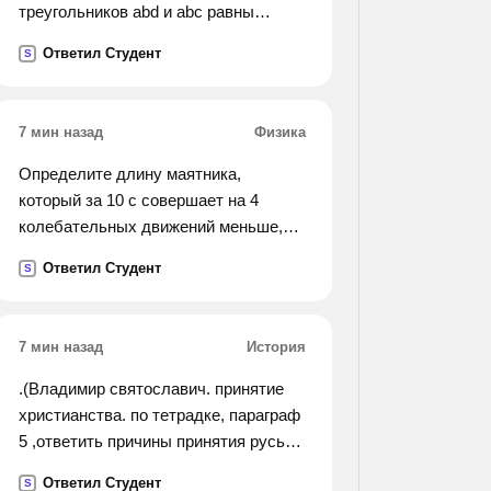
треугольников abd и abc равны
соответственно 40 см и 50 см.).
Ответил Студент
S
7 мин назад
Физика
Определите длину маятника,
который за 10 с совершает на 4
колебательных движений меньше,
чем маятник длиной 60 см
Ответил Студент
S
7 мин назад
История
.(Владимир святославич. принятие
христианства. по тетрадке, параграф
5 ,ответить причины принятия русью
христианства были международные
Ответил Студент
S