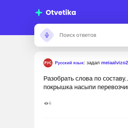
мощь с
Застрял?
: задал
meiaalvizo
Русский язык
машними
Разобрать слова по составу
даниями
0 000+ пошаговых ответов
Лучшие эксперты готовы 
покрышка насыпи перевозчи
6