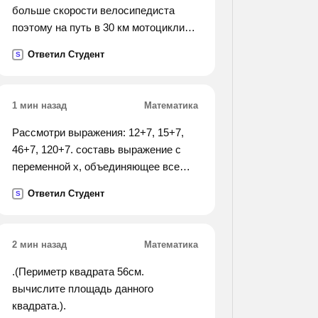
больше скорости велосипедиста
поэтому на путь в 30 км мотоциклист
затратил на 1 час меньше чем
Ответил Студент
S
велосипедист. сколько на этот путь
тратит времени велосипедист).
1 мин назад
Математика
Рассмотри выражения: 12+7, 15+7,
46+7, 120+7. составь выражение с
переменной х, объединяющее все
эти выражения. запиши для
Ответил Студент
S
выражений множество значений
переменной х.
2 мин назад
Математика
.(Периметр квадрата 56см.
вычислите площадь данного
квадрата.).