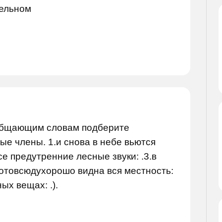
тельном
бобщающим словам подберите
е члены. 1.и снова в небе вьются
се предутренние лесные звуки: .3.в
.отовсюдухорошо видна вся местность:
ых вещах: .).