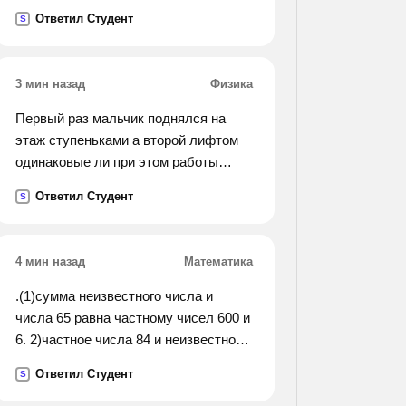
Ответил Студент
S
3 мин назад
Физика
Первый раз мальчик поднялся на
этаж ступеньками а второй лифтом
одинаковые ли при этом работы
совершил мальчик? ?
Ответил Студент
S
4 мин назад
Математика
.(1)сумма неизвестного числа и
числа 65 равна частному чисел 600 и
6. 2)частное числа 84 и неизвестного
числа равно частному чисел 72 и 12.
Ответил Студент
S
записать и решить уравнение. 2 при
закладке сада ученики третьего