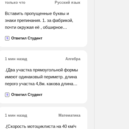
только что
Русский язык
Вставить пропущенные буквы и
знаки препинания. 1. за фабрикой,
почти окружая её , обширное
поросшее и . 2. ноги и в траве
Ответил Студент
S
солнцем. 3. сугробы снега и ещё по
оврагам. 4. страницу снегом
странные звуки идущие не то со
1 мин назад
Алгебра
степи не
то с земли. 5. легкий сдержанный
.(Два участка прямоугольной формы
разбудил меня. 6. в обед прибежал и
имеют одинаковый периметр. длина
счастливый федя мазин. 7. и
перого участка 4,8м. какова длина
возвращаюсь я к сумеркам в
второго участка, если его ширина на
Ответил Студент
S
усадьбу.
0,95 м больше, чем ширина
первого?).
1 мин назад
Математика
.(Скорость мотоциклиста на 40 км/ч