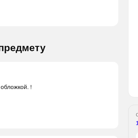
 предмету
Задай вопрос
опрос
обложкой. !