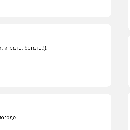
играть, бегать,!).
погоде