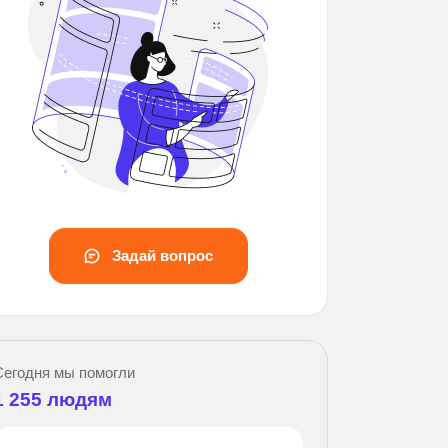
Задай вопрос
Зад
Сегодня мы помогли
1 255
людям