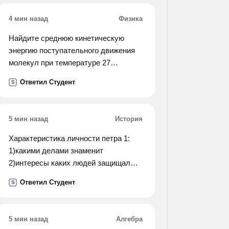
класса посадили 96 саженцев, а
4 мин назад
Физика
второклассники -78. каждый
третьеклассник посадил по 3
Найдите среднюю кинетическую
саженца, а каждый
энергию поступательного движения
второклассник-2.сколько всего
молекул при температуре 27
учеников этих двух классов
градусов
Ответил Студент
S
работали на посадке саженцев?).
5 мин назад
История
Характеристика личности петра 1:
1)какими делами знаменит
2)интересы каких людей защищал
3)каков итог и значение его
Ответил Студент
S
деятельности
5 мин назад
Алгебра