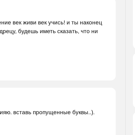
е век живи век учись! и ты наконец
дрецу, будешь иметь сказать, что ни
ияю. вставь пропущенные буквы..).