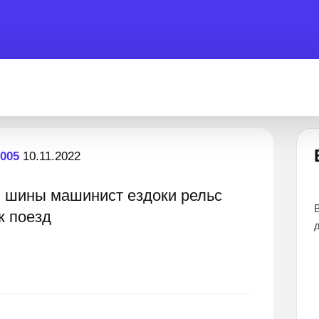
Есть вопрос?
2005
10.11.2022
.. шины машинист ездоки рельс
помочь 24 часа
Все эксперты прошли тщательный отбор и
к поезд
дают наиболее точные и понятные ответы