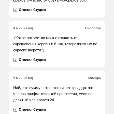
орехов,3-4 всего 34 ореха,4-5-орехов 30).
Ответил Студент
S
4 мин назад
Биология
.(Какое потомство можно ожидать от
скрещевания коровы и быка, гетерозиготных по
окраске шерсти?).
Ответил Студент
S
5 мин назад
Алгебра
Найдите сумму четвертого и четырнадцатого
членов арифметической прогрессии, если её
девятый член равен 24.
Ответил Студент
S