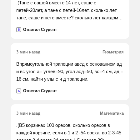
.(Тане с сашей вместе 14 лет, саше с
петей-20лет, а тане с петей-16лет. сколько лет
тане, саше и пете вместе? сколько лет каждому
из них?).
Ответил Студент
S
3 мин назад
Геометрия
Впрямоугольной трапеции авсд с основанием ад
и вс угол а= углев=90, угол асд=90, вс=4 см, ад =
16 см. найти углы с и д трапеции.
Ответил Студент
S
3 мин назад
Математика
.(В5 корзинах 100 орехов. сколько орехов в
каждой корзине, если в 1 и 2 -54 ореха. во 2-3-45