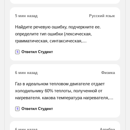
5 мин назад
Русский язык
Найдите речевую ошибку, подчеркните ее.
определите тип ошибки (лексическая,
грамматическая, синтаксическая,
стилистическая). запишите исправленный
Ответил Студент
S
вариант предложения. 1)полезная емкость
скрепера составляет 1500 килограмм.
2)докладчик остановилась на самых основных
6 мин назад
Физика
проблемах. 3)нога провалилась в снег почти до
колена. их трудно было вытаскивать. 4)за
Газ в идеальном тепловом двигателе отдает
последний год спортсмены достигнули больших
холодильнику 60% теплоты, полученной от
успехов. 5)он ругает нелепые порядки,
нагревателя. какова температура нагревателя,
заведенные на
если температура холодильника 200к?
Ответил Студент
S
хирургическом отделении. 6)на конференции
было подчеркнуто, что для нормализации
работы отдела потребуются несколько месяцев.
6 мин назад
Алгебра