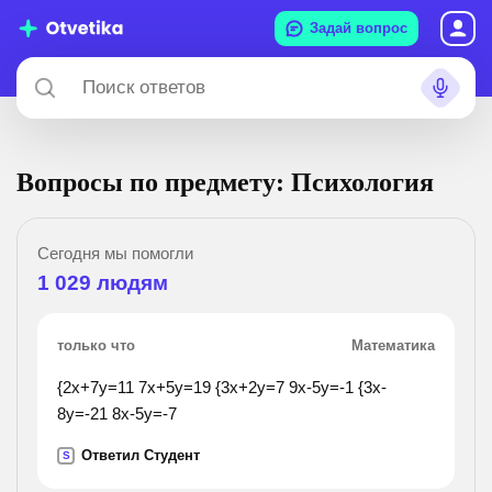
Задай вопрос
Вопросы по предмету: Психология
Сегодня мы помогли
1 029
людям
только что
Математика
{2x+7y=11 7x+5y=19 {3x+2y=7 9x-5y=-1 {3x-
8y=-21 8x-5y=-7
Ответил Студент
S