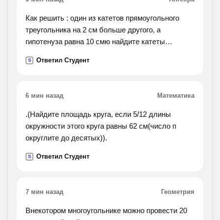
7)основание гортани образует перстневидный
хрящ, напоминающий перстень с печаткой.
Как решить : один из катетов прямоугольного
8)всего
треугольника на 2 см больше другого, а
премиями удостоены более 100 человек. 9)мы
гипотенуза равна 10 смю найдите катеты
получили не только автомашины, а также и
прямоугольного треугольника
Ответил Студент
тракторы. 10)хотя в году мы и неплохо
S
поработали, но однако у нас есть возможность
трудиться еще лучше.
6 мин назад
Математика
.(Найдите площадь круга, если 5/12 длины
окружности этого круга равны 62 см(число п
округлите до десятых)).
Ответил Студент
S
7 мин назад
Геометрия
Внекотором многоугольнике можно провести 20