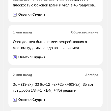
плоскостью боковой грани и угол в 45 градусов с
боковым ребром. найдите объём
Ответил Студент
S
параллелепипеда.
1 мин назад
Обществознание
Очаг должен быть не местомпребывания а
местом куда мы всегда возвращаемся
Ответил Студент
S
2 мин назад
Алгебра
3x + (13-8x)=33 6x+12=-7x+25 x+6(3-3x)=35 вот
тут дроби 1/3ч+1=-1/4(ч+4/5) решите
Ответил Студент
S