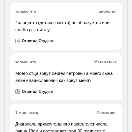
только что
Биология
4плацента (детское место) не образуется или
слабо раз-вита у:
Ответил Студент
S
только что
Математика
Моего отца зовут сергей петрович а моего сына
алан владиславович как зовут меня?
Ответил Студент
S
1 мин назад
Геометрия
Диагональ прямоугольного параллелепипела
равна 18см и составляет угол 30 градусов с