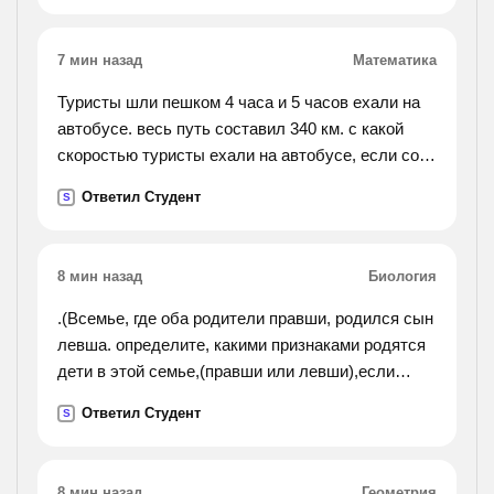
дней хватит
оставшейся крупы?
7 мин назад
Математика
Туристы шли пешком 4 часа и 5 часов ехали на
автобусе. весь путь составил 340 км. с какой
скоростью туристы ехали на автобусе, если со
скоростью движения пешком их скорость
Ответил Студент
S
составила 70 км/ч?
8 мин назад
Биология
.(Всемье, где оба родители правши, родился сын
левша. определите, какими признаками родятся
дети в этой семье,(правши или левши),если
известно что свойств владеть правой рукой
Ответил Студент
S
доминантный признак, а левша рецессивный
признак.).
8 мин назад
Геометрия