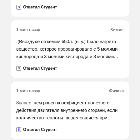
проса заготовлено для посева?).
Ответил Студент
S
1 мин назад
Химия
.(Ввоздухе объемом 650л. (н. у.) было нагрето
вещество, которое прореагировало с 5 молями
кислорода и 3 молями кислорода и 3 молями
азота. определите количества и объемные доли
Ответил Студент
S
азота и кислорода в оставшейся газовой смеси
(продукты
реакций - твердые вещества).).
1 мин назад
Физика
8класс. чем равен коэффициент полезного
действия двигателя внутреннего сгорани, если
колличество теплоты, выделевшиеся при
сгорании бинзина, ровно 46*10(в 7 степени)дж, а
Ответил Студент
S
совершенная полезная работа двиготеля ровно