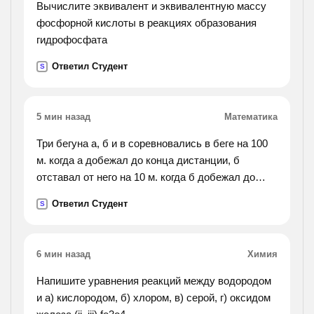
Вычислите эквивалент и эквивалентную массу
фосфорной кислоты в реакциях образования
гидрофосфата
Ответил Студент
S
5 мин назад
Математика
Три бегуна а, б и в соревновались в беге на 100
м. когда а добежал до конца дистанции, б
отставал от него на 10 м. когда б добежал до
финиша, в отставал от него на 10 м. на сколько
Ответил Студент
S
метров отставал в от а, когда а финишировал?
6 мин назад
Химия
Напишите уравнения реакций между водородом
и а) кислородом, б) хлором, в) серой, г) оксидом