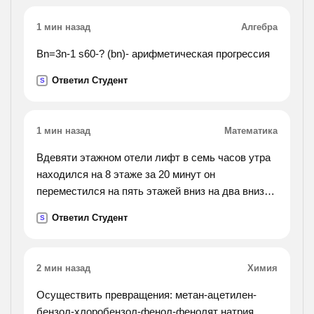
13,8*10(в 7
сепени)дж?
1 мин назад
Алгебра
Bn=3n-1 s60-? (bn)- арифметическая прогрессия
Ответил Студент
S
1 мин назад
Математика
Вдевяти этажном отели лифт в семь часов утра
находился на 8 этаже за 20 минут он
переместился на пять этажей вниз на два вниз
на 7 вверх на5 вниз на 4 вверх на 3 вниз на 2
Ответил Студент
S
вниз на каком этаже лифт ноходится после всех
изминений ?
какой путь лифт за 20 минут если высота одного
2 мин назад
Химия
этажа 2.7 метра?
Осуществить превращения: метан-ацетилен-
бензол-хлоробензол-фенол-фенолят натрия