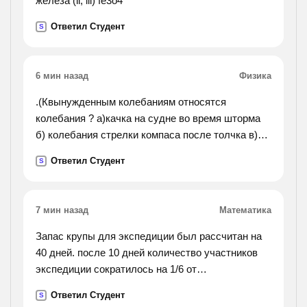
железа (ii, iii) fe3o4
Ответил Студент
S
6 мин назад
Физика
.(Квынужденным колебаниям относятся
колебания ? а)качка на судне во время шторма
б) колебания стрелки компаса после толчка в)
колебания люстры, в которую ребенок попал
Ответил Студент
S
мячиком г) колебания стрелки весов при
взвешивании).
7 мин назад
Математика
Запас крупы для экспедиции был рассчитан на
40 дней. после 10 дней количество участников
экспедиции сократилось на 1/6 от
первоначального, а норма выдачи крупы
Ответил Студент
S
возросла на 1/8 от запланированной. на сколько