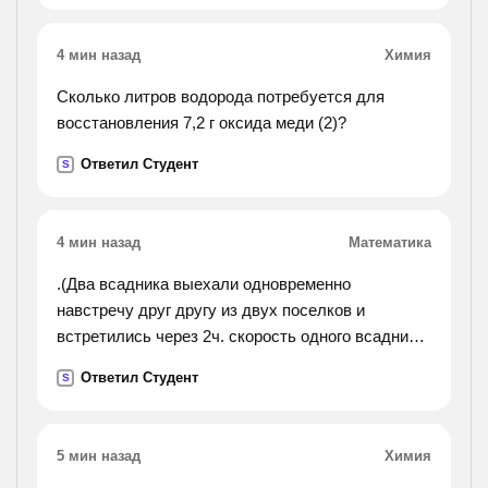
4 мин назад
Химия
Сколько литров водорода потребуется для
восстановления 7,2 г оксида меди (2)?
Ответил Студент
S
4 мин назад
Математика
.(Два всадника выехали одновременно
навстречу друг другу из двух поселков и
встретились через 2ч. скорость одного всадника
15км/ч, а другого - 13 км/ч. найди расстояние
Ответил Студент
S
между поселками.).
5 мин назад
Химия