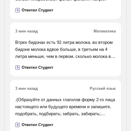
Ответил Студент
S
3 мин назад
Математика
Втрех бидонах есть 92 литра молока. во втором
бидоне молока вдвое больше, в третьем на 4
литра меньше, чем в первом. сколько молока в
каждом бидоне?
Ответил Студент
S
3 мин назад
Русский язык
.(Образуйте от данных глаголов форму 2-го лица
настоящего или будущего времени и запишите.
подобрать, подбирать; забрать, забирать;
собрать, собирать; задрать, задирать; отпереть,
Ответил Студент
S
отпирать; натереть, натирать. !).