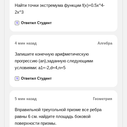
Найти точки экстремума функции f(x)=0.5x^4-
2x^3
Ответил Студент
S
4 мин назад
Алгебра
Запишите конечную арифметическую
прогрессию (аn),заданную следующими
условиями: a1=-2,d=4,n=5
Ответил Студент
S
5 мин назад
Геометрия
Вправильной треугольной призме все ребра
равны 6 см. найдите площадь боковой
поверхности призмы.