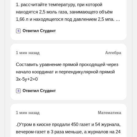
1. рассчитайте температуру, при которой
находятся 2,5 моль газа, занимающего объём
1,66 л и находящегося под давлением 2,5 мпа. 2.
каково давление газа, если в каждом кубическом
Ответил Студент
S
сантиметре его содержится 10в 6 степени
молекул, а
температура 87 градусов с? 3. какова средняя
1 мин назад
Алгебра
квадратичная скорость молекул кислорода при
температуре 20 градусов с? 4. газ в сосуде
Cоставить уравнение прямой проходящей через
находится под давлением 2*10 в пятой степени
начало координат и перпендикулярной прямой
па при температуре 127 градусов с. определите
3х-5у+2=0
давление газа после того, как половина массы
Ответил Студент
S
газа выпущена из сосуда, а температура
понижена на 50 градусов с. 5. цилиндрический
сосуд заполнен газом при температуре 27
1 мин назад
Математика
градусов с и давлении 100 кпа и разделён
пополам подвижной
.(Утром в киоске продали 450 газет и 54 журнала,
перегородкой. каково будет давление, если газ в
вечером-газет в 3 раза меньше, а журналов на 24
одной половине нагреть до температуры 57