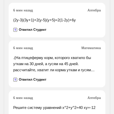
6 мин назад
Алгебра
(2y-3)(3y+1)+2(y-5)(y+5)=2(1-2y)+6y
Ответил Студент
S
6 мин назад
Математика
.(На птицеферму корм, которого хватило бы
уткам на 30 дней, а гусям на 45 дней.
рассчитайте, хватит ли корма уткам и гусям
вместе на 20 дней?).
Ответил Студент
S
6 мин назад
Алгебра
Решите систему уравнений х^2+у^2=40 ху=-12