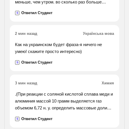
меньше, чем утром. во сколько раз больше
градусов с, а во второй половине температуру
продали вечером газет, чем журналов?).
Ответил Студент
газа оставить без изменения? 6. сосуд,
S
содержащий 2 г гелия, разорвался при
температуре 400
2 мин назад
Українська мова
градусов с. какое максимальное количество
азота может храниться в таком сосуде при
Как на украинском будет фраза-я ничего не
температуре 30 градусов с и при пятикратном
умею! скажите просто интересно)
запасе прочности?
Ответил Студент
S
3 мин назад
Химия
.(При реакции с соляной кислотой сплава меди и
алюминия массой 10 грамм выделяется газ
объемом 6,72 н. у. определить массовые доли
каждого металла в сплаве.).
Ответил Студент
S