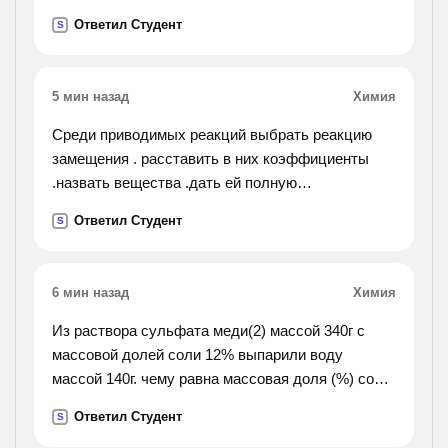
Ответил Студент
S
5 мин назад
Химия
Среди приводимых реакций выбрать реакцию
замещения . расставить в них коэффициенты
.назвать вещества .дать ей полную
характеристику а)agbr+cl2=agcl +br2+q
Ответил Студент
S
б)nacl+agno3=nano3+ag+q в)al(oh)3+al2o3+h2o-q
г)cao+co2=caco3+q
6 мин назад
Химия
Из раствора сульфата меди(2) массой 340г с
массовой долей соли 12% выпарили воду
массой 140г. чему равна массовая доля (%) соли
в полученом растворе
Ответил Студент
S