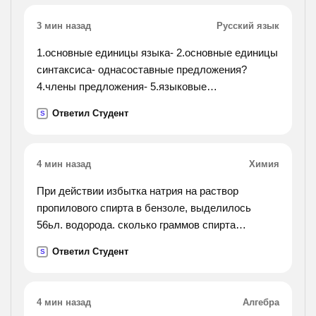
3 мин назад
Русский язык
1.основные единицы языка- 2.основные единицы
синтаксиса- однасоставные предложения?
4.члены предложения- 5.языковые
средстваосложнения простого предложения-
Ответил Студент
S
вставить про пущенные слова на месте"__"
4 мин назад
Химия
При действии избытка натрия на раствор
пропилового спирта в бензоле, выделилось
56ьл. водорода. сколько граммов спирта
содержалось в растворе?
Ответил Студент
S
4 мин назад
Алгебра