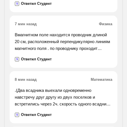
Ответил Студент
S
7 мин назад
Физика
Вмагнитном поле находится проводник длиной
20 см, расположенный перпендикулярно линиям
магнитного поля . по проводнику проходит
электрический ток с силой 80 а. какова
Ответил Студент
S
электромагнитная сила, если действующая на
него
,магнитная индукция равна 0,9 тл?
8 мин назад
Математика
.(Два всадника выехали одновременно
навстречу друг другу из двух поселков и
встретились через 2ч. скорость одного всадника
15км/ч, а другого - 13 км/ч. найди расстояние
Ответил Студент
S
между поселками.).