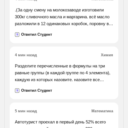
.(За одну смену на молокозаводе изготовили
300кг сливочного масла и маргарина. всё масло
разложили в 12 одинаковых коробок, поровну в
каждую, а весь маргарин разложили поровну в 8
Ответил Студент
S
таких коробок. сколько килограммов масла и
маргарина было изготовлено?).
4 мин назад
Химия
Разделите перечисленные в формулы на три
равные группы (в каждой группе по 4 элемента),
каждую из которых назовите. назовите все
вещества. nano2, cu(no3)2, hno2, nh3,n2o3, li3n,
Ответил Студент
S
n2o5, al(no3)3, mg3n2, na3n, hno3, kno2.
5 мин назад
Математика
Автотурист проехал в первый день 52% всего