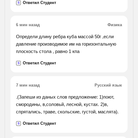
Ответил Студент
S
6 мин назад
Физика
Определи длину ребра куба массой 50г ,если
давление производимое им на горизонтальную
плоскость стола , равно 1 кпа
Ответил Студент
S
7 мин назад
Русский язык
.(Запеши из даных слов предложение: 1)поют,
смородины, в,соловьй, лесной, кустах. 2)в,
спрятались, траве, скольские, густой, маслята).
Ответил Студент
S