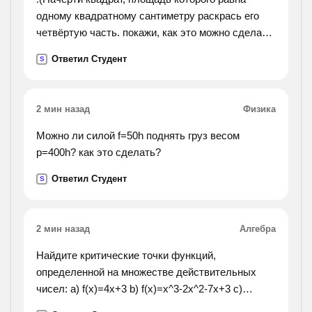
односоставных предложений (определите их
одному квадратному сантиметру раскрась его
вид) ; 2) неполных двусоставных ; 3) полных
четвёртую часть. покажи, как это можно сделать
двусоставных.).
по-разному. сколько квадратных сантиметров
Ответил Студент
S
раскрашено? чему равна площадь не
раскрашенной
части?).
2 мин назад
Физика
Можно ли силой f=50h поднять груз весом
p=400h? как это сделать?
Ответил Студент
S
2 мин назад
Алгебра
Найдите критические точки функций,
определенной на множестве действительных
чисел: a) f(x)=4x+3 b) f(x)=x^3-2x^2-7x+3 c)
f(x)=x^2-3x-3