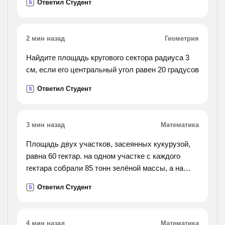
Ответил Студент
S
2 мин назад
Геометрия
Найдите площадь кругового сектора радиуса 3
см, если его центральный угол равен 20 градусов
Ответил Студент
S
3 мин назад
Математика
Площадь двух участков, засеянных кукурузой,
равна 60 гектар. на одном участке с каждого
гектара собрали 85 тонн зелёной массы, а на
другом - 95 тонн. с первого участка собрали на
Ответил Студент
S
1500 тонн больше, чем со второго. найдите
площадь
каждого участка.
4 мин назад
Математика