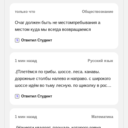
только что
Обществознание
Очаг должен быть не местомпребывания а
местом куда мы всегда возвращаемся
Ответил Студент
S
1 мин назад
Русский язык
.(Плетёмся по грибы. шоссе. леса. канавы.
дорожные столбы налево и направо. с широкого
шоссе идём во тьму лесную. по щиколку в росе
плутаем врассыпную. набиты кузовки,
Ответил Студент
S
наполнены корзины. одни боровики у доброй
половины. уходим. за
спиной стеною лес недвижный, где день в красе
1 мин назад
Математика
земной сгорел скоропостижно. установите,
сколько в тексте стихотворения: 1)
.(Начерти квадрат, площадь которого равна