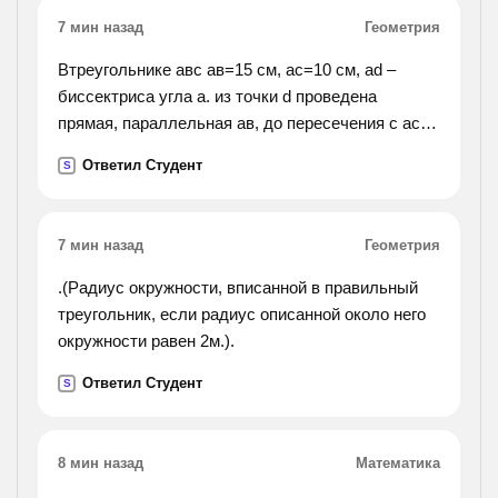
7 мин назад
Геометрия
Втреугольнике aвс ав=15 см, ас=10 см, аd –
биссектриса угла a. из точки d проведена
прямая, параллельная aв, до пересечения с aс в
точке е. найти ae, ес и dе.
Ответил Студент
S
7 мин назад
Геометрия
.(Радиус окружности, вписанной в правильный
треугольник, если радиус описанной около него
окружности равен 2м.).
Ответил Студент
S
8 мин назад
Математика