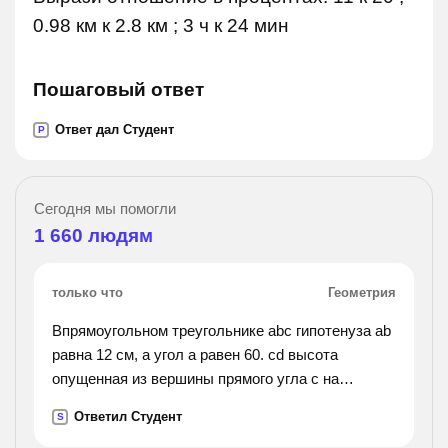
0.98 км к 2.8 км ; 3 ч к 24 мин
Пошаговый ответ
Ответ дал Студент
P
Сегодня мы помогли
1 660
людям
только что
Геометрия
Впрямоугольном треугольнике abc гипотенуза ab
равна 12 см, а угол a равен 60. cd высота
опущенная из вершины прямого угла c на
гипотенузу ab. найдите длину отрезка ad
Ответил Студент
S