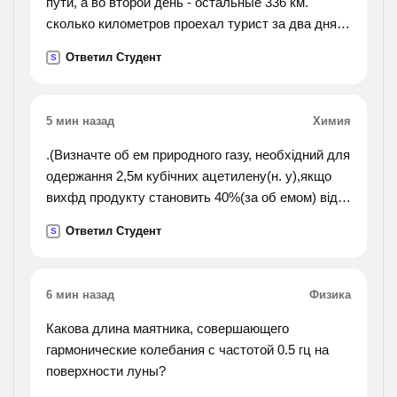
пути, а во второй день - остальные 336 км.
сколько километров проехал турист за два дня?
сколько километров проехал он в первый день?
Ответил Студент
S
5 мин назад
Химия
.(Визначте об ем природного газу, необхідний для
одержання 2,5м кубічних ацетилену(н. у),якщо
вихфд продукту становить 40%(за об емом) від
теоретичного. обе мначастка метану в
Ответил Студент
S
природному газі становить 95%).
6 мин назад
Физика
Какова длина маятника, совершающего
гармонические колебания с частотой 0.5 гц на
поверхности луны?