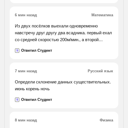
6 мин назад
Математика
Из двух посёлков выехали одновременно
навстречу друг другу два всадника. первый ехал
со средней скоростью 200м/мин., а второй
проезжал в минуту на 20 м меньше. всадники
Ответил Студент
S
встретились через 50 минут. найди расстояние
между
посёлками.
7 мин назад
Русский язык
Определи склонение данных существительных.
июнь корень ночь
Ответил Студент
S
8 мин назад
Физика