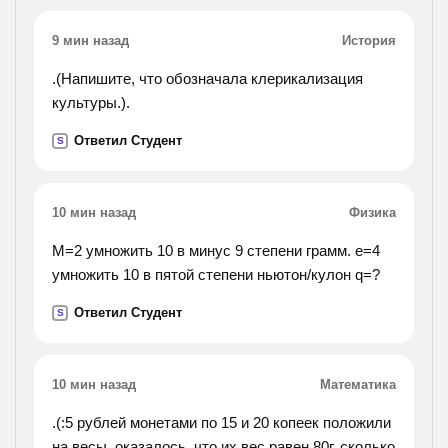
9 мин назад
История
.(Напишите, что обозначала клерикализация
культуры.).
Ответил Студент
S
10 мин назад
Физика
M=2 умножить 10 в минус 9 степени грамм. е=4
умножить 10 в пятой степени ньютон/кулон q=?
Ответил Студент
S
10 мин назад
Математика
.(:5 рублей монетами по 15 и 20 копеек положили
на весы. оказалось, что их вес равен 80г. сколько