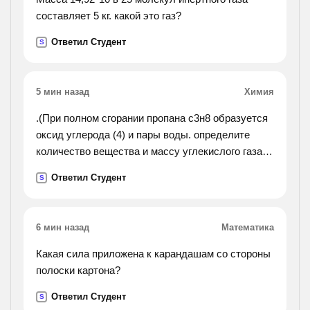
составляет 5 кг. какой это газ?
Ответил Студент
S
5 мин назад
Химия
.(При полном сгорании пропана с3н8 образуется
оксид углерода (4) и пары воды. определите
количество вещества и массу углекислого газа
выделяющегося при горении 0,5 кубических
Ответил Студент
S
метров (н. у) пропана).
6 мин назад
Математика
Какая сила приложена к карандашам со стороны
полоски картона?
Ответил Студент
S