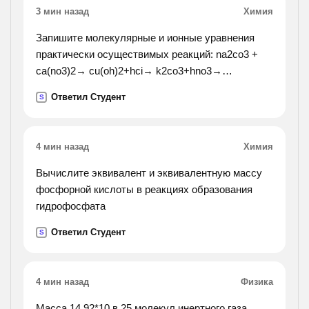
3 мин назад
Химия
Запишите молекулярные и ионные уравнения
практически осуществимых реакций: na2co3 +
ca(no3)2→ cu(oh)2+hci→ k2co3+hno3→
naoh+h3po4→ kno3+na2so4→ mgco3+hci→
Ответил Студент
S
fe(no3)3+koh→ fe(oh)2+hno3→
4 мин назад
Химия
Вычислите эквивалент и эквивалентную массу
фосфорной кислоты в реакциях образования
гидрофосфата
Ответил Студент
S
4 мин назад
Физика
Масса 14,92*10 в 25 молекул инертного газа