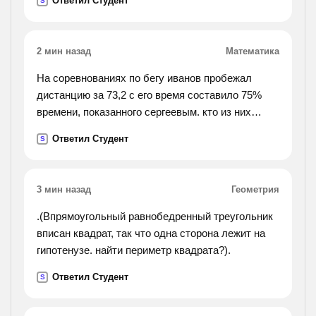
Ответил Студент
S
2 мин назад
Математика
На соревнованиях по бегу иванов пробежал
дистанцию за 73,2 с его время составило 75%
времени, показанного сергеевым. кто из них
быстрее преодолел дистанцию? какой результат
Ответил Студент
S
показал сергеев
3 мин назад
Геометрия
.(Впрямоугольный равнобедренный треугольник
вписан квадрат, так что одна сторона лежит на
гипотенузе. найти периметр квадрата?).
Ответил Студент
S