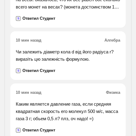
всего монет на весах? (монета достоинством 15
коп весит 2,5г, монета достоинством 20коп весит
Ответил Студент
S
3г)).
10 мин назад
Алгебра
Чи залежить діаметр кола d від його радіуса r?
виразіть цю залежність формулою.
Ответил Студент
S
10 мин назад
Физика
Каким является давление газа, если средняя
квадратная скорость его молекул 500 м/с, масса
газа 3 г; обьем 0,5 л? плз, оч надо! =)
Ответил Студент
S