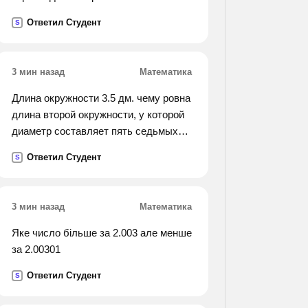
перепечатывание другой рукописи
Ответил Студент
S
ушло 0,8 остатка. сколько листов
бумаги было в пачке, если после
перепечатывания этих двух
3 мин назад
Математика
рукописей в
ней осталось 40 листов?).
Длина окружности 3.5 дм. чему ровна
длина второй окружности, у которой
диаметр составляет пять седьмых
диаметра первой окружности?
Ответил Студент
S
3 мин назад
Математика
Яке число більше за 2.003 але менше
за 2.00301
Ответил Студент
S