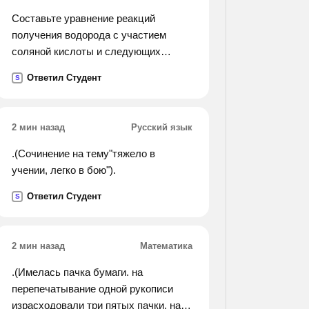
Составьте уравнение реакций
получения водорода с участием
соляной кислоты и следующих
металлов: а)магния; б)алюминия
Ответил Студент
S
2 мин назад
Русский язык
.(Сочинение на тему"тяжело в
учении, легко в бою").
Ответил Студент
S
2 мин назад
Математика
.(Имелась пачка бумаги. на
перепечатывание одной рукописи
израсходовали три пятых пачки. на