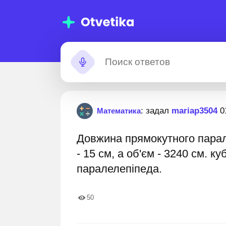
Помощь с
Зас
: задал
mariap3504
0
Математика
домашними
Довжина прямокутного парал
заданиями
рым мы уже
11 000 000+ пошаговых ответов
Лучшие
- 15 см, а об'єм - 3240 см. к
лучшите свои
паралелепіпеда.
50