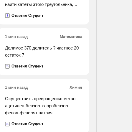
найти катеты этого треугольника,
если один из них больше другого на
Ответил Студент
S
31см
1 мин назад
Математика
Делимое 370 делитель ? частное 20
остаток 7
Ответил Студент
S
1 мин назад
Химия
Осуществить превращения: метан-
ацетилен-бензол-хлоробензол-
фенол-фенолят натрия
Ответил Студент
S