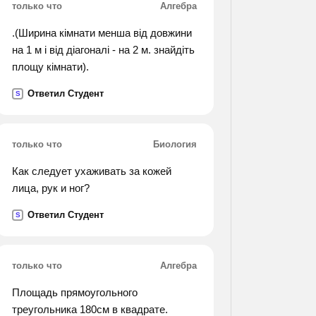
только что
Алгебра
.(Ширина кімнати менша від довжини
на 1 м і від діагоналі - на 2 м. знайдіть
площу кімнати).
Ответил Студент
S
только что
Биология
Как следует ухаживать за кожей
лица, рук и ног?
Ответил Студент
S
только что
Алгебра
Площадь прямоугольного
треугольника 180см в квадрате.