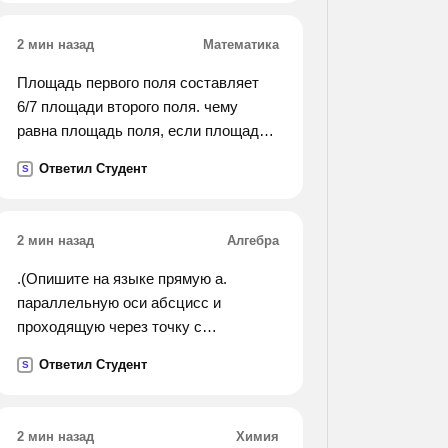
2 мин назад
Математика
Площадь первого поля составляет
6/7 площади второго поля. чему
равна площадь поля, если площадь
первого составляет 12.6 га
Ответил Студент
S
2 мин назад
Алгебра
.(Опишите на языке прямую а.
параллельную оси абсцисс и
проходящую через точку с
координатами -3, 2 б.
Ответил Студент
S
перпендикулярную оси абсцисс и
проходящую через эту же точку).
2 мин назад
Химия