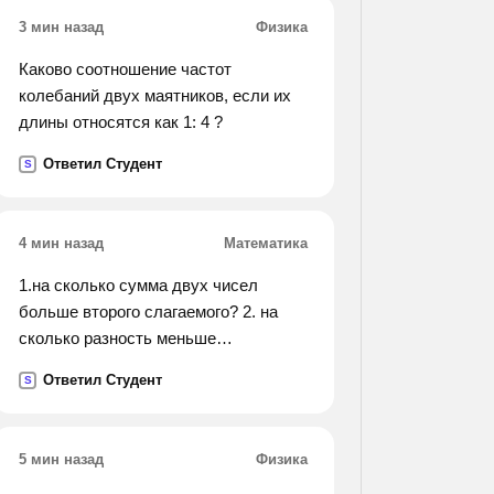
3 мин назад
Физика
Каково соотношение частот
колебаний двух маятников, если их
длины относятся как 1: 4 ?
Ответил Студент
S
4 мин назад
Математика
1.на сколько сумма двух чисел
больше второго слагаемого? 2. на
сколько разность меньше
уменьшаемого? 3. у красной шапочки
Ответил Студент
S
в корзине было 14 пирошков с
грибами, капустой и яблоками.
пирожков с капустой было на 3
5 мин назад
Физика
больше, чем