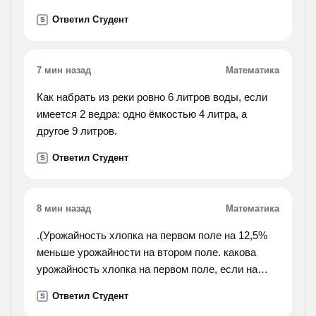
в течение одной минуты-жёлтый, в течение двух
Ответил Студент
S
минут-красный, в течение трёх минут опять горит
зелёный и т. д.дано вещественное число t,
означающее время в минутах с начала
7 мин назад
Математика
очередного часа. определить, сигнал какого
цвета горит для водит. в этот момент.).
Как набрать из реки ровно 6 литров воды, если
имеется 2 ведра: одно ёмкостью 4 литра, а
другое 9 литров.
Ответил Студент
S
8 мин назад
Математика
.(Урожайность хлопка на первом поле на 12,5%
меньше урожайности на втором поле. какова
урожайность хлопка на первом поле, если на
втором равна 28 ц с гектара.).
Ответил Студент
S