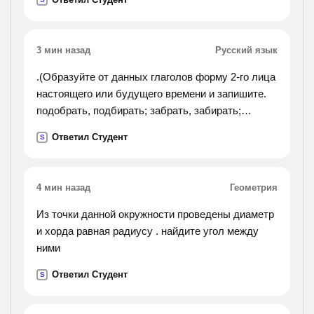
времени какую реакцию осуществила клеопатра
какое соединение
она принимала
3 мин назад
Русский язык
.(Образуйте от данных глаголов форму 2-го лица
настоящего или будущего времени и запишите.
подобрать, подбирать; забрать, забирать;
собрать, собирать; задрать, задирать; отпереть,
Ответил Студент
S
отпирать; натереть, натирать. !).
4 мин назад
Геометрия
Из точки данной окружности проведены диаметр
и хорда равная радиусу . найдите угол между
ними
Ответил Студент
S