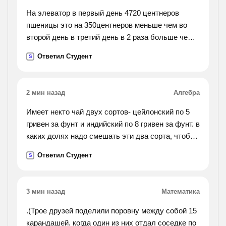
На элеватор в первый день 4720 центнеров
пшеницы это на 350центнеров меньше чем во
второй день в третий день в 2 раза больше чем
во второй! поставь вопрос
Ответил Студент
S
2 мин назад
Алгебра
Имеет некто чай двух сортов- цейлонский по 5
гривен за фунт и индийский по 8 гривен за фунт. в
каких долях надо смешать эти два сорта, чтобы
получить чай стоимостью 6 гривен.
Ответил Студент
S
3 мин назад
Математика
.(Трое друзей поделили поровну между собой 15
карандашей. когда один из них отдал соседке по