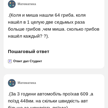
Математика
.(Коля и миша нашли 64 гриба. коля
нашёл в 1 целую две седьмых раза
больше грибов ,чем миша. сколько грибов
нашёл каждый? ?).
Пошаговый ответ
Ответ дал Студент
P
Математика
.(За 3 години автомобіль проїхав 609 ,а
поїзд 448км. на скільки швидкість авт
більша за швидкість поїзда).