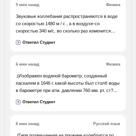
5 мин назад
Физика
Звуковые коллебания распространяются в воде
со скоростью 1480 м / с , а в воздухе-со
скоростью 340 м/с. во сколько раз изменится
длина звуковой волны при переходе звука из
Ответил Студент
S
воздуха в воду?
6 мин назад
Физика
.(Изображен водяной барометр, созданный
паскалем в 1646 г. какой высоты был столб воды
в барометре при атм. давлении 760 мм. рт. ст?
надо написать решение).
Ответил Студент
S
6 мин назад
Русский язык
.(Гиря подвешанная на пружине колеблится по