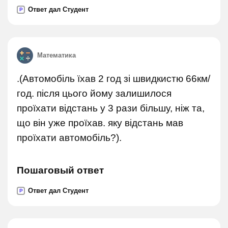
Ответ дал Студент
P
Математика
.(Автомобіль їхав 2 год зі швидкистю 66км/
год. після цього йому залишилося
проїхати відстань у 3 рази більшу, ніж та,
що він уже проїхав. яку відстань мав
проїхати автомобіль?).
Пошаговый ответ
Ответ дал Студент
P