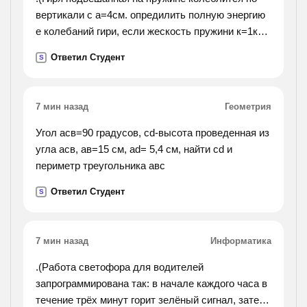
вертикали с а=4см. опредилить полную энергию
е колебаний гири, если жескость пружини к=1кн/
м).
Ответил Студент
S
7 мин назад
Геометрия
Угол асв=90 градусов, сd-высота проведенная из
угла асв, ав=15 см, аd= 5,4 см, найти сd и
периметр треугольника авс
Ответил Студент
S
7 мин назад
Информатика
.(Работа светофора для водителей
запрограммирована так: в начале каждого часа в
течение трёх минут горит зелёный сигнал, затем,