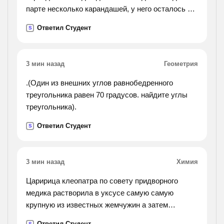
парте несколько карандашей, у него осталось 3
таких карандаша. сколько карандашей было у
Ответил Студент
S
каждого из трёх друзей? составить к уравнение.).
3 мин назад
Геометрия
.(Один из внешних углов равнобедренного
треугольника равен 70 градусов. найдите углы
треугольника).
Ответил Студент
S
3 мин назад
Химия
Царирица клеопатра по совету придворного
медика растворила в уксусе самую самую
крупную из известных жемчужин а затем
принимала раствор в течении некоторого
Ответил Студент
S