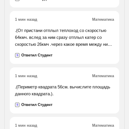
догнал пешехода через 15 мин.
1 мин назад
Математика
.(От пристани отплыл теплоход со скоростью
64кмч. вслед за ним сразу отплыл катер со
скоростью 26кмч .через какое время между ними
будет расстояние 76км).
Ответил Студент
S
1 мин назад
Математика
.(Периметр квадрата 56см. вычислите площадь
данного квадрата.).
Ответил Студент
S
1 мин назад
Математика