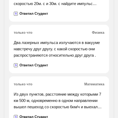
скоростью 20м. с и 30м. с найдите импульс
второго вагона в системепервого).
Ответил Студент
S
только что
Физика
Два лазерных импульса излучаются в вакууме
навстречу друг другу. с какой скоростью они
распространяются относительно друг друга .
Ответил Студент
S
только что
Математика
Из двух пунктов, расстояние между которыми 7
км 500 м, одновременно в одном направлении
вышел пешеход со скоростью 6км/ч и выехал
автобус. определить скорость автобуса, если он
Ответил Студент
S