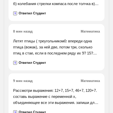
б) колебания стрелки компаса после толчка в)
колебания люстры, в которую ребенок попал
Ответил Студент
S
мячиком г) колебания стрелки весов при
взвешивании).
8 мин назад
Математика
Летят птицы ( треугольником0: впереди одна
птица (вожак), за ней две, потом три, сколько
птиц в стае, если в последнем ряду их 9? 15?
20?
Ответил Студент
S
9 мин назад
Математика
Рассмотри выражения: 12+7, 15+7, 46+7, 120+7.
составь выражение с переменной х,
объединяющее все эти выражения. запиши для
выражений множество значений переменной х.
Ответил Студент
S