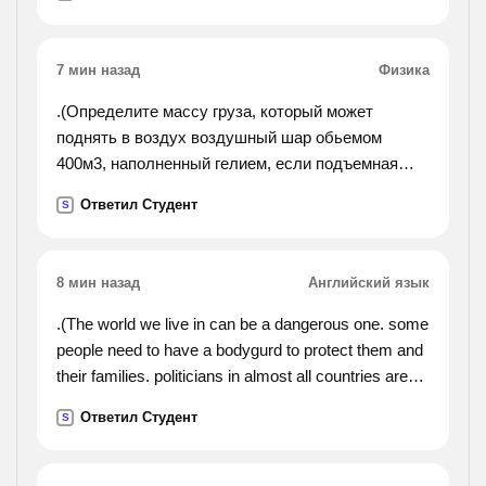
расстояние между пунктами, если известно, что
они ехали 6
часов.).
7 мин назад
Физика
.(Определите массу груза, который может
поднять в воздух воздушный шар обьемом
400м3, наполненный гелием, если подъемная
сила 1м3 гелия равна 3,6н).
Ответил Студент
S
8 мин назад
Английский язык
.(The world we live in can be a dangerous one. some
people need to have a bodygurd to protect them and
their families. politicians in almost all countries are
guarded by bodyguards. the president of the united
Ответил Студент
S
states never goes anywhere without secret service
agents. important business people or stars may also
have bodyguards to protect them. a bodyguard is a