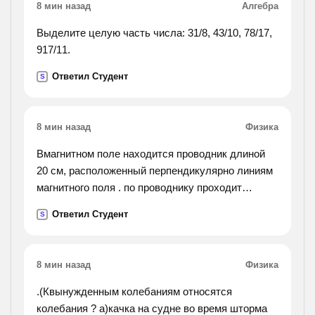
8 мин назад
Алгебра
dangerousjob. good bodyguards are prepared to risk
their own lives to protect their clients. some
Выделите целую часть числа: 31/8, 43/10, 78/17,
bodyguards wear bullet-proof vests. bodyguards
917/11.
also teach their clients how to avoid dangerous
Ответил Студент
S
situations. the bodyguards usually stay with their
clients wherever they go. they canprotect their
clients homes and offices.).
8 мин назад
Физика
Вмагнитном поле находится проводник длиной
20 см, расположенный перпендикулярно линиям
магнитного поля . по проводнику проходит
электрический ток с силой 80 а. какова
Ответил Студент
S
электромагнитная сила, если действующая на
него
,магнитная индукция равна 0,9 тл?
8 мин назад
Физика
.(Квынужденным колебаниям относятся
колебания ? а)качка на судне во время шторма