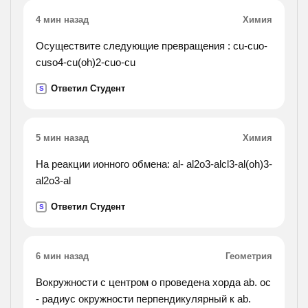
4 мин назад
Химия
Осуществите следующие превращения : cu-cuo-
cuso4-cu(oh)2-cuo-cu
Ответил Студент
S
5 мин назад
Химия
На реакции ионного обмена: al- al2o3-alcl3-al(oh)3-
al2o3-al
Ответил Студент
S
6 мин назад
Геометрия
Вокружности с центром o проведена хорда ab. oc
- радиус окружности перпендикулярный к ab.