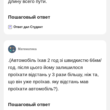
длину всего пути.
Пошаговый ответ
Ответ дал Студент
P
Математика
.(Автомобіль їхав 2 год зі швидкистю 66км/
год. після цього йому залишилося
проїхати відстань у 3 рази більшу, ніж та,
що він уже проїхав. яку відстань мав
проїхати автомобіль?).
Пошаговый ответ