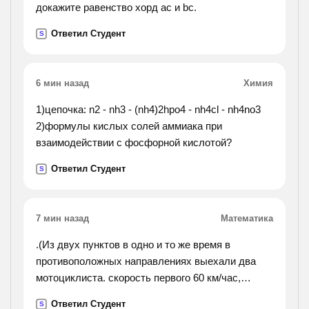
докажите равенство хорд ac и bc.
Ответил Студент
S
6 мин назад
Химия
1)цепочка: n2 - nh3 - (nh4)2hpo4 - nh4cl - nh4no3
2)формулы кислых солей аммиака при
взаимодействии с фосфорной кислотой?
Ответил Студент
S
7 мин назад
Математика
.(Из двух пунктов в одно и то же время в
противоположных направлениях выехали два
мотоциклиста. скорость первого 60 км/час,
скорость второго на 15 км/час больше. найдите
Ответил Студент
S