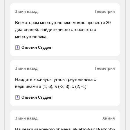
3 мин назад
Геометрия
Внекотором многоугольнике можно провести 20
диагоналей. найдите число сторон этого
многоугольника.
Ответил Студент
S
3 мин назад
Геометрия
Найдите косинусы углов треугольника с
вершинами а (1; 6), в (-2; 3), с (2; -1)
Ответил Студент
S
3 мин назад
Химия
На реакции ионного обмена: al- al2o3-alcl3-al(oh)3-