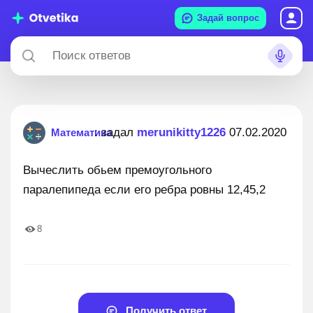
Задай вопрос
: задал
merunikitty1226
07.02.2020
Математика
Вычеслить обьем премоугольного
паралепипеда если его ребра ровны 12,45,2
8
Получить ответ