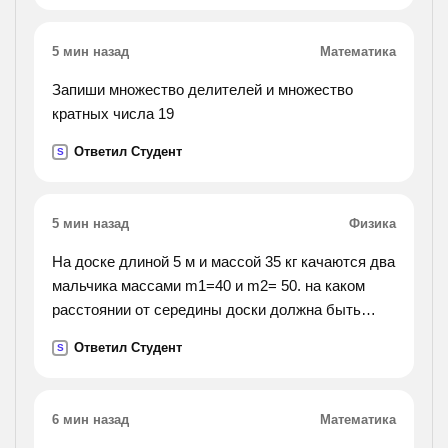
5 мин назад
Математика
Запиши множество делителей и множество
кратных числа 19
Ответил Студент
S
5 мин назад
Физика
На доске длиной 5 м и массой 35 кг качаются два
мальчика массами m1=40 и m2= 50. на каком
расстоянии от середины доски должна быть
точка опоры , если мальчики сидят на концах
Ответил Студент
S
доски
6 мин назад
Математика