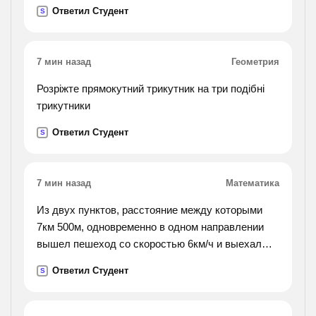
расстояние между ними будет через 3 часа?
Ответил Студент
S
через 4?).
7 мин назад
Геометрия
Розріжте прямокутний трикутник на три подібні
трикутники
Ответил Студент
S
7 мин назад
Математика
Из двух пунктов, расстояние между которыми
7км 500м, одновременно в одном направлении
вышел пешеход со скоростью 6км/ч и выехал
автобус. определить скорость автобуса, если он
Ответил Студент
S
догнал пешехода через 15мин