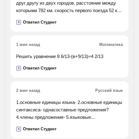
друг другу из двух городов, расстояние между
которыми 782 км. скорость первого поезда 52 км/
ч, а второго 61 км/ч. пройдя 416 км, первый поезд
Ответил Студент
S
встретился со вторым. на сколько один из
поездов
вышел раньше другого?
1 мин назад
Математика
Решить уравнение 8 6/13-(в+9/13)=4 2/13
Ответил Студент
S
2 мин назад
Русский язык
1.основные единицы языка- 2.основные единицы
синтаксиса- однасоставные предложения?
4.члены предложения- 5.языковые
средстваосложнения простого предложения-
Ответил Студент
S
вставить про пущенные слова на месте"__"