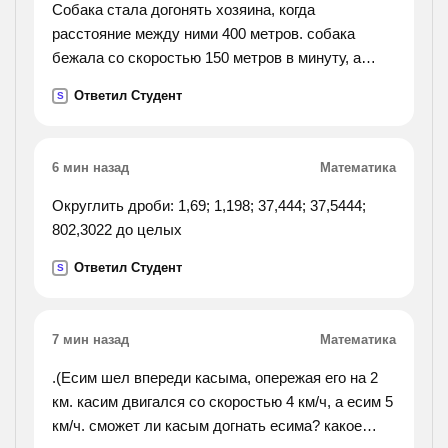
Собака стала догонять хозяина, когда
расстояние между ними 400 метров. собака
бежала со скоростью 150 метров в минуту, а
хозяин шёл 70 метров в минуту. через сколько
Ответил Студент
S
минут собака догнала хозяина?
6 мин назад
Математика
Округлить дроби: 1,69; 1,198; 37,444; 37,5444;
802,3022 до целых
Ответил Студент
S
7 мин назад
Математика
.(Есим шел впереди касыма, опережая его на 2
км. касим двигался со скоростью 4 км/ч, а есим 5
км/ч. сможет ли касым догнать есима? какое