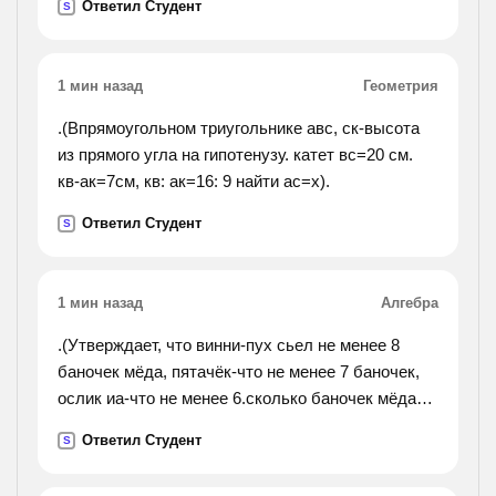
Ответил Студент
S
1 мин назад
Геометрия
.(Впрямоугольном триугольнике авс, ск-высота
из прямого угла на гипотенузу. катет вс=20 см.
кв-ак=7см, кв: ак=16: 9 найти ас=х).
Ответил Студент
S
1 мин назад
Алгебра
.(Утверждает, что винни-пух сьел не менее 8
баночек мёда, пятачёк-что не менее 7 баночек,
ослик иа-что не менее 6.сколько баночек мёда
съел вчера винни-пух, если из трёх этих
Ответил Студент
S
утверждений истинно только одно?).