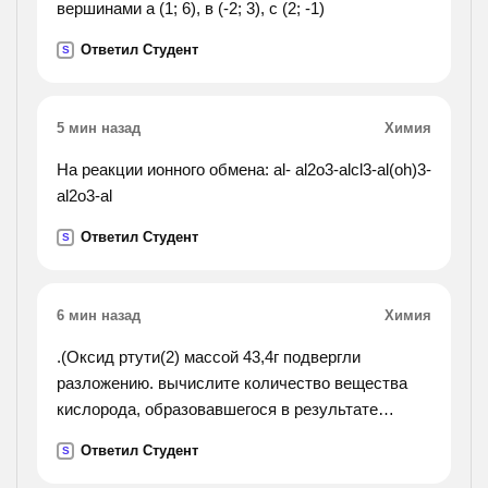
вершинами а (1; 6), в (-2; 3), с (2; -1)
Ответил Студент
S
5 мин назад
Химия
На реакции ионного обмена: al- al2o3-alcl3-al(oh)3-
al2o3-al
Ответил Студент
S
6 мин назад
Химия
.(Оксид ртути(2) массой 43,4г подвергли
разложению. вычислите количество вещества
кислорода, образовавшегося в результате
реакции.).
Ответил Студент
S