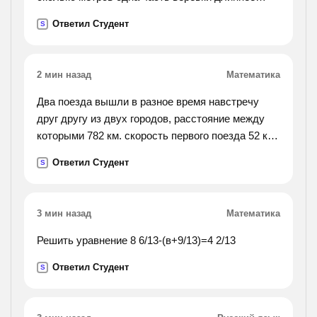
второй?).
Ответил Студент
S
2 мин назад
Математика
Два поезда вышли в разное время навстречу
друг другу из двух городов, расстояние между
которыми 782 км. скорость первого поезда 52 км/
ч, а второго 61 км/ч. пройдя 416 км, первый поезд
Ответил Студент
S
встретился со вторым. на сколько один из
поездов
вышел раньше другого?
3 мин назад
Математика
Решить уравнение 8 6/13-(в+9/13)=4 2/13
Ответил Студент
S