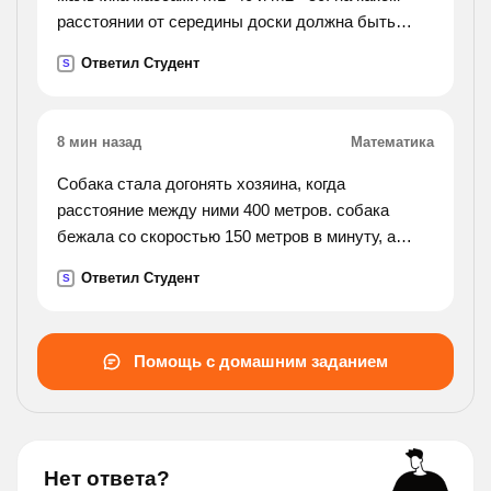
расстоянии от середины доски должна быть
точка опоры , если мальчики сидят на концах
Ответил Студент
S
доски
8 мин назад
Математика
Собака стала догонять хозяина, когда
расстояние между ними 400 метров. собака
бежала со скоростью 150 метров в минуту, а
хозяин шёл 70 метров в минуту. через сколько
Ответил Студент
S
минут собака догнала хозяина?
Помощь с домашним заданием
Нет ответа?