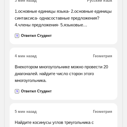
3 мин назад
Русский язык
1.основные единицы языка- 2.основные единицы
синтаксиса- однасоставные предложения?
4.члены предложения- 5.языковые
средстваосложнения простого предложения-
Ответил Студент
S
вставить про пущенные слова на месте"__"
4 мин назад
Геометрия
Внекотором многоугольнике можно провести 20
диагоналей. найдите число сторон этого
многоугольника.
Ответил Студент
S
5 мин назад
Геометрия
Найдите косинусы углов треугольника с