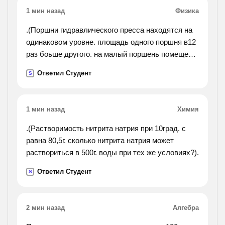
1 мин назад
Физика
.(Поршни гидравлического пресса находятся на
одинаковом уровне. площадь одного поршня в12
раз боьше другого. на малый поршень помещено
ело массой0,5кг. какой массы должно быть тело,
Ответил Студент
S
помещенное на большой поршень, чтобы они
остались на одном уровне?).
1 мин назад
Химия
.(Растворимость нитрита натрия при 10град. с
равна 80,5г. сколько нитрита натрия может
раствориться в 500г. воды при тех же условиях?).
Ответил Студент
S
2 мин назад
Алгебра