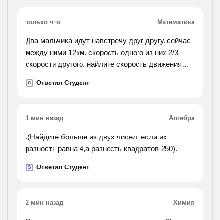
только что
Математика
Два мальчика идут навстречу друг другу. сейчас
между ними 12км. скорость одного из них 2/3
скорости другого. найлите скорость движения
каждого мальчика, если известно, что они
Ответил Студент
S
встретяться через 1,5
1 мин назад
Алгебра
.(Найдите больше из двух чисел, если их
разность равна 4,а разность квадратов-250).
Ответил Студент
S
2 мин назад
Химия