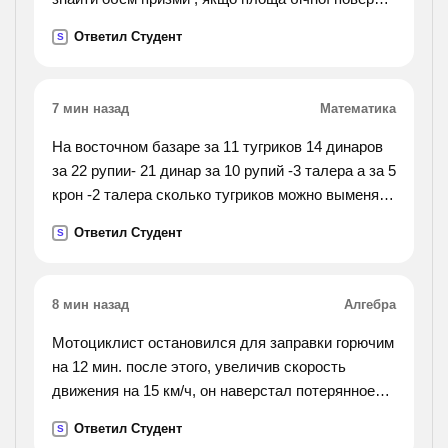
призми 36корінь 3 см
Ответил Студент
S
7 мин назад
Математика
На восточном базаре за 11 тугриков 14 динаров
за 22 рупии- 21 динар за 10 рупий -3 талера а за 5
крон -2 талера сколько тугриков можно выменять
за 13 крон?
Ответил Студент
S
8 мин назад
Алгебра
Мотоциклист остановился для заправки горючим
на 12 мин. после этого, увеличив скорость
движения на 15 км/ч, он наверстал потерянное
время на расстоянии 60 км. с какой скоростью он
Ответил Студент
S
двигался после остановки?