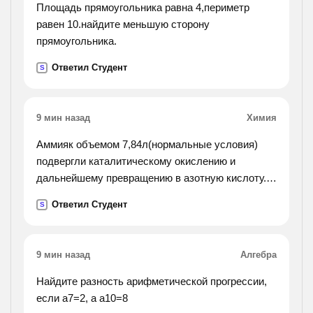
Площадь прямоугольника равна 4,периметр
равен 10.найдите меньшую сторону
прямоугольника.
Ответил Студент
S
9 мин назад
Химия
Аммияк объемом 7,84л(нормальные условия)
подвергли каталитическому окислению и
дальнейшему превращению в азотную кислоту. в
результате получили раствор массой 200г.
Ответил Студент
S
считая выход азотной кислоты 40%, определите
массовую долю ее
в полученном растворе.
9 мин назад
Алгебра
Найдите разность арифметической прогрессии,
если а7=2, а а10=8