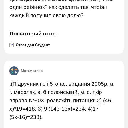
один ребёнок? как сделать так, чтобы
каждый получил свою долю?
Пошаговый ответ
Ответ дал Студент
P
Математика
.(Підручник по і 5 клас, видання 2005р. а.
г. мерзляк, в. б полонський, м. с. якір
вправа №503. розвяжіть питання: 2) (46-
х)*19=418; 3) 9 (143-13х)=234; 4)17
(5х-16)=238).