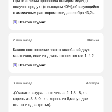
При окислении пропанола оксидом меди(2)
получен продукт (с выходом 40%),образующийся
с аммиачным раствором оксида серебра 43,2г
осадка. определите исходную массу спирта
Ответил Студент
S
2 мин назад
Физика
Каково соотношение частот колебаний двух
маятников, если их длины относятся как 1: 4 ?
Ответил Студент
S
3 мин назад
Алгебра
.(Укажите натуральные числа: 2, 1.8, -8, кв.
корень из 3, 5, 0, -кв. корень из 8,минус две
целых и одна третья).