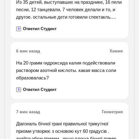
Из 35 детей, выступавших на празднике, 16 пели
песни, 12 танцевали, 7 человек делали и то, и
другое. остальные дети готовили спектакль.
сколько занято в спектакле?
Ответил Студент
S
6 мин назад
Химия
На 20 грамм гидроксида калия подействовали
раствором азотной кислоты. какая масса соли
образовалась?
Ответил Студент
S
7 мин назад
Геометрия
Діагональ бічної грані правильної трикутної
призми утворює з основою кут 60 градусів .
знайти обєм призми , якщо площа бічної поверхні