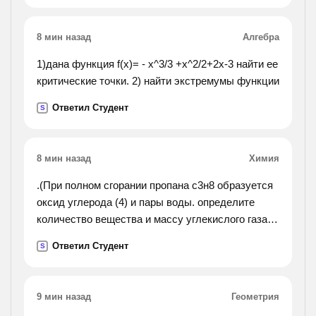
8 мин назад
Алгебра
1)дана функция f(x)= - x^3/3 +x^2/2+2x-3 найти ее
критические точки. 2) найти экстремумы функции
Ответил Студент
S
8 мин назад
Химия
.(При полном сгорании пропана с3н8 образуется
оксид углерода (4) и пары воды. определите
количество вещества и массу углекислого газа
выделяющегося при горении 0,5 кубических
Ответил Студент
S
метров (н. у) пропана).
9 мин назад
Геометрия