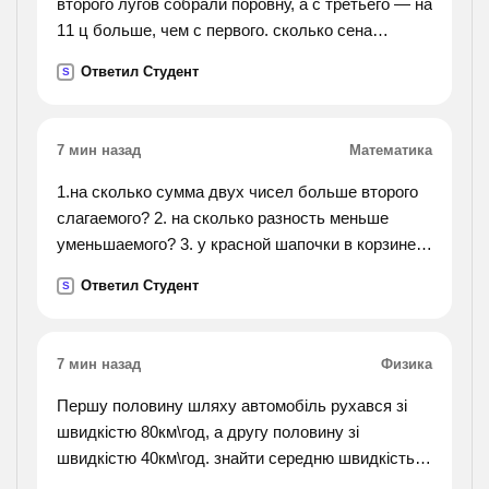
второго лугов собрали поровну, а с третьего — на
11 ц больше, чем с первого. сколько сена
собрали с каждого луга?
Ответил Студент
S
7 мин назад
Математика
1.на сколько сумма двух чисел больше второго
слагаемого? 2. на сколько разность меньше
уменьшаемого? 3. у красной шапочки в корзине
было 14 пирошков с грибами, капустой и
Ответил Студент
S
яблоками. пирожков с капустой было на 3
больше, чем
пирожков с грибами, а пирожков с грибами
7 мин назад
Физика
больше чем с яблоками. сколько было пирожков
с яблоками и с грибами?
Першу половину шляху автомобіль рухався зі
швидкістю 80км\год, а другу половину зі
швидкістю 40км\год. знайти середню швидкість
руху авто?