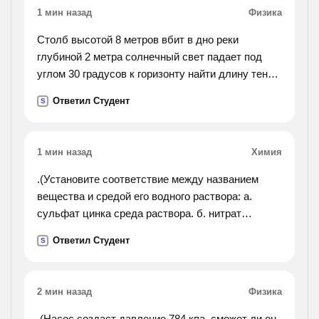
1 мин назад
Физика
Столб высотой 8 метров вбит в дно реки
глубиной 2 метра солнечный свет падает под
углом 30 градусов к горизонту найти длину тени
на поверхности воды и на дне реки если n=1.33
Ответил Студент
S
1 мин назад
Химия
.(Установите соответствие между названием
вещества и средой его водного раствора: а.
сульфат цинка среда раствора. б. нитрат
рубидия 1.кислотная в. фторид калия
Ответил Студент
S
2.нейтральная г. гидрофосфат натрия
3.щелочная).
2 мин назад
Физика
.(Насос создаст давление 784 кпа. сможет ли он