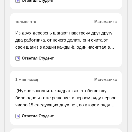
Ответил Студент
S
только что
Математика
Из двух деревень шагают навстречу друг другу
два работника. от нечего делать они считают
свои шаги ( в аршин каждый). один насчитал в
минуту 133 шага, а другой-167 шагов. вышли они
Ответил Студент
S
одновременно и через 5 минут встретились.
узнай
примерное расстояние между деревнями в
1 мин назад
Математика
сантиметрах и вырази его в возможно более
крупных единицах измерения. ( 1 аршин= 71 см.)
.(Нужно заполнить квадрат так, чтоби всюду
било одно и тоже рещение. в первом ряду первое
число 19 следующих двух нет, во втором ряду
первого числа нет а второе 23,третье 10. в
Ответил Студент
S
третьем ряду тоже нет первого числа, а второе
7,третье 27.).