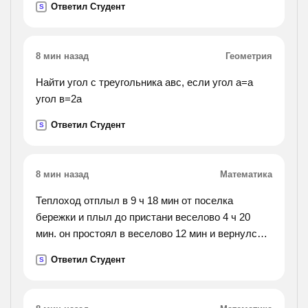
Ответил Студент
S
8 мин назад
Геометрия
Найти угол с треугольника авс, если угол а=а
угол в=2а
Ответил Студент
S
8 мин назад
Математика
Теплоход отплыл в 9 ч 18 мин от поселка
бережки и плыл до пристани веселово 4 ч 20
мин. он простоял в веселово 12 мин и вернулся в
бережково, затратив еще 5 ч 12 мин. в котором
Ответил Студент
S
часу теплоход вернулся обратно?