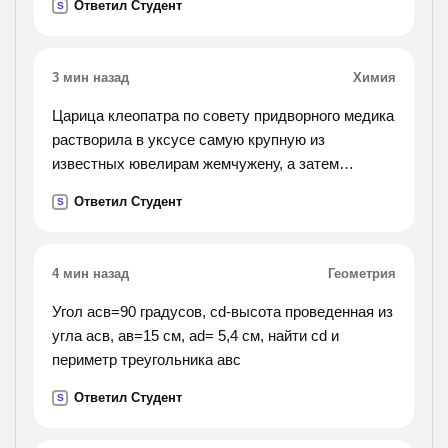
Ответил Студент
S
3 мин назад
Химия
Царица клеопатра по совету придворного медика
растворила в уксусе самую крупную из
известных ювелирам жемчужену, а затем
принимала полученный растворв течение
Ответил Студент
S
некоторого времени. какую реакцию
осуществилаклеопатра?
какое соединение она принимала?
4 мин назад
Геометрия
Угол асв=90 градусов, сd-высота проведенная из
угла асв, ав=15 см, аd= 5,4 см, найти сd и
периметр треугольника авс
Ответил Студент
S