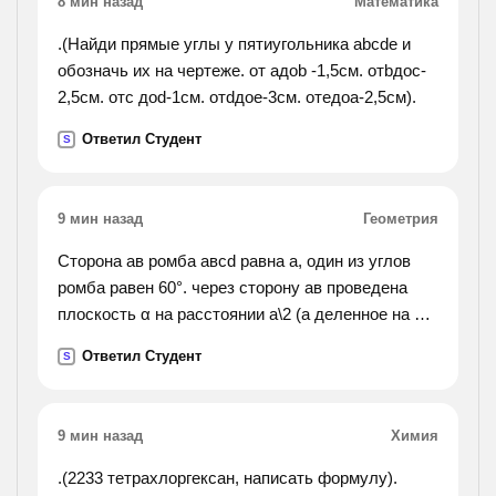
8 мин назад
Математика
.(Найди прямые углы у пятиугольника abcde и
обозначь их на чертеже. от aдоb -1,5см. отbдоc-
2,5см. отc доd-1см. отdдоe-3см. отeдоa-2,5см).
Ответил Студент
S
9 мин назад
Геометрия
Сторона ав ромба авсd равна a, один из углов
ромба равен 60°. через сторону ав проведена
плоскость α на расстоянии a\2 (a деленное на 2)
от точки d. а) найдите расстояние от точки с до
Ответил Студент
S
плоскости α. б) покажите на рисунке линейный
угол
двугранного угла dabm, m принадлежит α. в)
9 мин назад
Химия
найдите синус угла между плоскостью ромба и
плоскостью α.
.(2233 тетрахлоргексан, написать формулу).