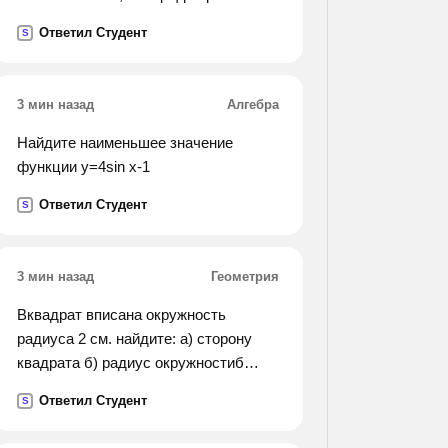
набрал их наугад. найти вероятность
Ответил Студент
S
того, что набраны нужные цифры.).
3 мин назад
Алгебра
Найдите наименьшее значение
функции у=4sin x-1
Ответил Студент
S
3 мин назад
Геометрия
Вквадрат вписана окружность
радиуса 2 см. найдите: а) сторону
квадрата б) радиус окружностиб
описанной около данного квадрата
Ответил Студент
S