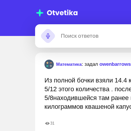
омощь с
Застрял?
: задал
owenbarrows
Математика
омашними
Из полной бочки взяли 14.4 
аданиями
 000 000+ пошаговых ответов
Лучшие эксперты гото
5/12 этого количества . посл
5/8находившейся там ранее 
килограммов квашеной капус
31