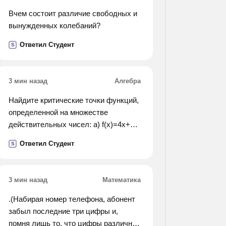
Вчем состоит различие свободных и
вынужденных колебаний?
Ответил Студент
S
3 мин назад
Алгебра
Найдите критические точки функций,
определенной на множестве
действительных чисел: a) f(x)=4x+3
b) f(x)=x^3-2x^2-7x+3 c) f(x)=x^2-3x-3
Ответил Студент
S
3 мин назад
Математика
.(Набирая номер телефона, абонент
забыл последние три цифры и,
помня лишь то, что цифры различны,