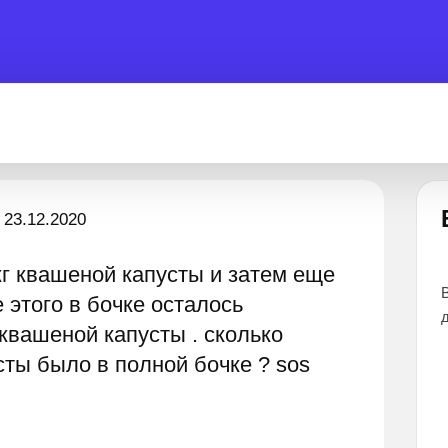
Есть вопрос?
23.12.2020
кг квашеной капусты и затем еще
вы помочь 24 часа
Все эксперты прошли тщательный отбор 
е этого в бочке осталось
дают наиболее точные и понятные ответ
квашеной капусты . сколько
ты было в полной бочке ? sos