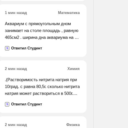
1 мин назад
Математика
Аквариум с прямоугольным дном
занимает на столе площадь , равную
465см2 . ширина дна аквариума на 16
см меньше длины . найдите ширину и
Ответил Студент
S
длину аквариума.
2 мин назад
Химия
.(Растворимость нитрита натрия при
10град. с равна 80,5г. сколько нитрита
натрия может раствориться в 500г.
воды при тех же условиях?).
Ответил Студент
S
2 мин назад
Физика