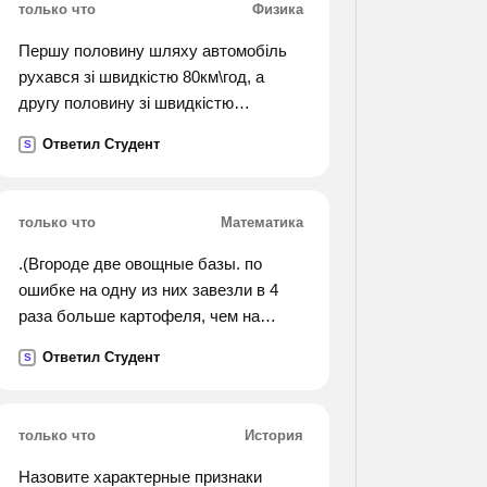
только что
Физика
Першу половину шляху автомобіль
рухався зі швидкістю 80км\год, а
другу половину зі швидкістю
40км\год. знайти середню швидкість
Ответил Студент
S
руху авто?
только что
Математика
.(Вгороде две овощные базы. по
ошибке на одну из них завезли в 4
раза больше картофеля, чем на
другую. чтобы уровнять количества
Ответил Студент
S
картофеля на обеих базах, пришлось
с первой базы перевезти на вторую
630 т картофеля. сколько тонн
только что
История
картофеля было завезено на каждую
базу первоначально?).
Назовите характерные признаки