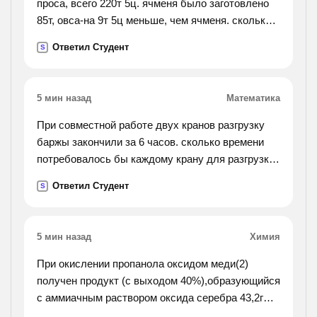
проса, всего 220т 5ц. ячменя было заготовлено
85т, овса-на 9т 5ц меньше, чем ячменя. сколько
проса заготовлено для посева?).
Ответил Студент
S
5 мин назад
Математика
При совместной работе двух кранов разгрузку
баржы закончили за 6 часов. сколько времени
потребовалось бы каждому крану для разгрузки
баржы, если известно, что первому крану
Ответил Студент
S
требуется на 5 часов больше, чем второму.
5 мин назад
Химия
При окислении пропанола оксидом меди(2)
получен продукт (с выходом 40%),образующийся
с аммиачным раствором оксида серебра 43,2г
осадка. определите исходную массу спирта