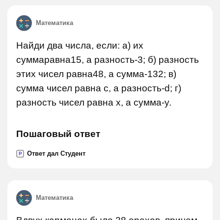
Математика
Найди два числа, если: а) их
суммаравна15, а разность-3; б) разность
этих чисел равна48, а сумма-132; в)
сумма чисел равна c, а разность-d; г)
разность чисел равна x, а сумма-y.
Пошаговый ответ
Ответ дал Студент
P
Математика