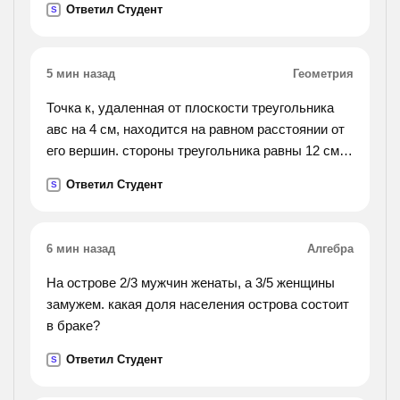
Ответил Студент
S
5 мин назад
Геометрия
Точка к, удаленная от плоскости треугольника
авс на 4 см, находится на равном расстоянии от
его вершин. стороны треугольника равны 12 см.
вычислите: а) длину проекци отрезка кв на
Ответил Студент
S
плоскость треугольника. б) расстояние от точки
к до вершин треугольника не отвечать всякие
глупости.
6 мин назад
Алгебра
На острове 2/3 мужчин женаты, а 3/5 женщины
замужем. какая доля населения острова состоит
в браке?
Ответил Студент
S