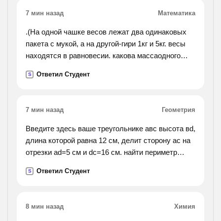
7 мин назад
Математика
.(На одной чашке весов лежат два одинаковых
пакета с мукой, а на другой-гири 1кг и 5кг. весы
находятся в равновесии. какова массаодного
пакета?).
Ответил Студент
S
7 мин назад
Геометрия
Введите здесь ваше треугольнике авс высота вd,
длина которой равна 12 см, делит сторону ас на
отрезки аd=5 см и dс=16 см. найти периметр
треугольника.
Ответил Студент
S
8 мин назад
Химия