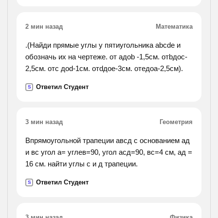
2 мин назад
Математика
.(Найди прямые углы у пятиугольника abcde и
обозначь их на чертеже. от aдоb -1,5см. отbдоc-
2,5см. отc доd-1см. отdдоe-3см. отeдоa-2,5см).
Ответил Студент
S
3 мин назад
Геометрия
Впрямоугольной трапеции авсд с основанием ад
и вс угол а= углев=90, угол асд=90, вс=4 см, ад =
16 см. найти углы с и д трапеции.
Ответил Студент
S
3 мин назад
Физика