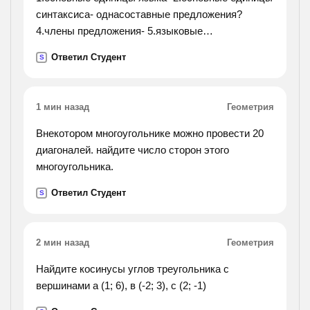
синтаксиса- однасоставные предложения?
4.члены предложения- 5.языковые
средстваосложнения простого предложения-
Ответил Студент
S
вставить про пущенные слова на месте"__"
1 мин назад
Геометрия
Внекотором многоугольнике можно провести 20
диагоналей. найдите число сторон этого
многоугольника.
Ответил Студент
S
2 мин назад
Геометрия
Найдите косинусы углов треугольника с
вершинами а (1; 6), в (-2; 3), с (2; -1)