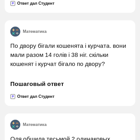
Ответ дал Студент
P
Математика
По двору бігали кошенята і курчата. вони
мали разом 14 голів і 38 ніг. скільки
кошенят і курчат бігало по двору?
Пошаговый ответ
Ответ дал Студент
P
Математика
Оля обшила тесьмой 2 одинаковых