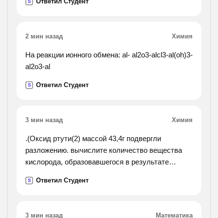
Ответил Студент
S
2 мин назад
Химия
На реакции ионного обмена: al- al2o3-alcl3-al(oh)3-
al2o3-al
Ответил Студент
S
3 мин назад
Химия
.(Оксид ртути(2) массой 43,4г подвергли
разложению. вычислите количество вещества
кислорода, образовавшегося в результате
реакции.).
Ответил Студент
S
3 мин назад
Математика