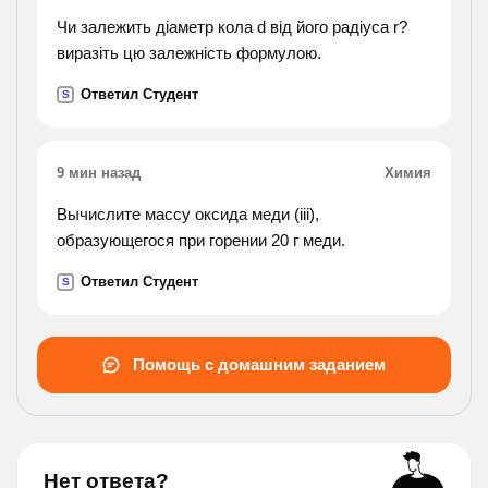
Чи залежить діаметр кола d від його радіуса r?
виразіть цю залежність формулою.
Ответил Студент
S
9 мин назад
Химия
Вычислите массу оксида меди (iii),
образующегося при горении 20 г меди.
Ответил Студент
S
Помощь с домашним заданием
Нет ответа?