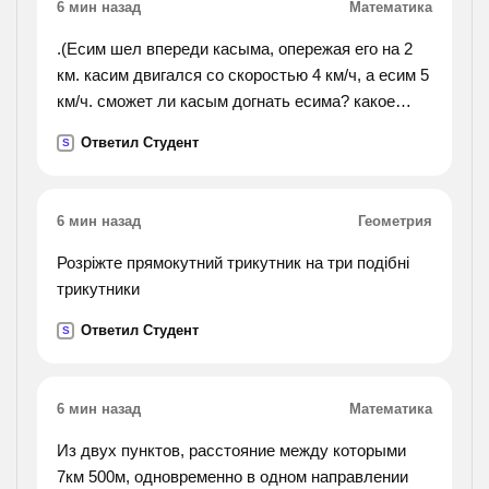
6 мин назад
Математика
.(Есим шел впереди касыма, опережая его на 2
км. касим двигался со скоростью 4 км/ч, а есим 5
км/ч. сможет ли касым догнать есима? какое
расстояние между ними будет через 3 часа?
Ответил Студент
S
через 4?).
6 мин назад
Геометрия
Розріжте прямокутний трикутник на три подібні
трикутники
Ответил Студент
S
6 мин назад
Математика
Из двух пунктов, расстояние между которыми
7км 500м, одновременно в одном направлении