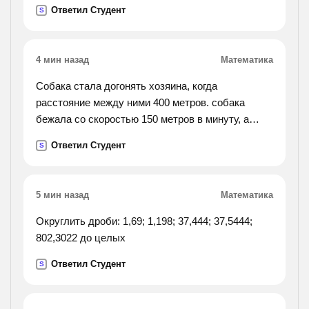
точка опоры , если мальчики сидят на концах
Ответил Студент
S
доски
4 мин назад
Математика
Собака стала догонять хозяина, когда
расстояние между ними 400 метров. собака
бежала со скоростью 150 метров в минуту, а
хозяин шёл 70 метров в минуту. через сколько
Ответил Студент
S
минут собака догнала хозяина?
5 мин назад
Математика
Округлить дроби: 1,69; 1,198; 37,444; 37,5444;
802,3022 до целых
Ответил Студент
S