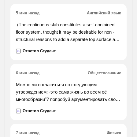
5 мин назад
Английский язык
.(The continuous slab constitutes a self-contained
floor system, thought it may be desirable for non -
structural reasons to add a separate top surface and
separate ceiling below. before the development of the
Ответил Студент
S
reinforced-concrete slab, the nearest equivalents
were the floor composed of beams of timber or stone
set immediately alongside one another, and the floor
6 мин назад
Обществознание
provided by a more or less solid fill above a
brick or concrete vault. the first of these involved a
Можно ли согласиться со следующим
very extravagant use of material and hence
утверждением: -это сама жизнь во всём её
expenditure of effort, so it usually gave way to a
многообразии"? попробуй аргументировать свой
more differentiated form with increasing skill in
ответ
Ответил Студент
S
construction. the second was more efficient,
inherently strong, and fireproof, and continued to be
use for these reasons until supplanted by the
7 мин назад
Физика
reinforced-concrete slab. but it had the drawbacks of