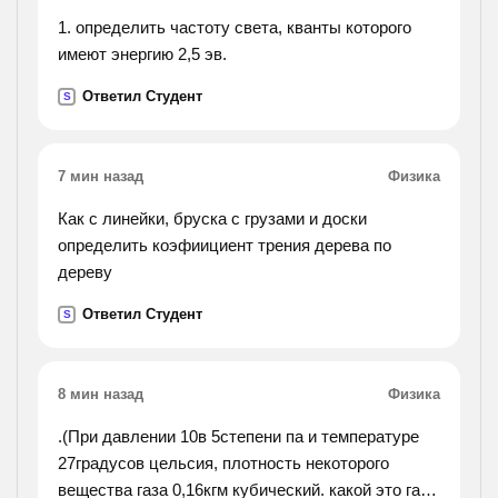
greater
1. определить частоту света, кванты которого
overall depth than alternative forms, and of greater
имеют энергию 2,5 эв.
weights plus the generation of outward thrusts, so
Ответил Студент
that stronger walls were called for.).
S
7 мин назад
Физика
Как с линейки, бруска с грузами и доски
определить коэфиициент трения дерева по
дереву
Ответил Студент
S
8 мин назад
Физика
.(При давлении 10в 5степени па и температуре
27градусов цельсия, плотность некоторого
вещества газа 0,16кгм кубический. какой это газ!