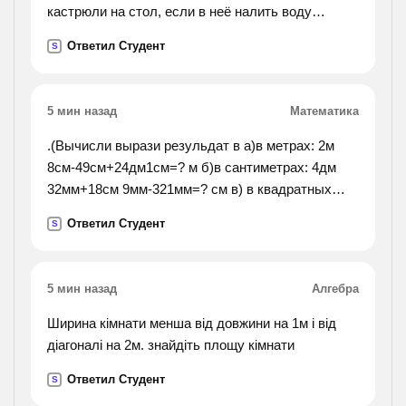
кастрюли на стол, если в неё налить воду
объемом3,9л.).
Ответил Студент
S
5 мин назад
Математика
.(Вычисли вырази резульдат в а)в метрах: 2м
8см-49см+24дм1см=? м б)в сантиметрах: 4дм
32мм+18см 9мм-321мм=? см в) в квадратных
дециметрах: 4м2-60дм2-1000см2=? дм2 №2 коля
Ответил Студент
S
придумал ,а миша составил уровнения. какие из
этих уравнений составилены к
в нашем зоологическом уголке 33 животных.
5 мин назад
Алгебра
сколько работает в зооуголке, если каждый из
них ухаживает за тремя).
Ширина кімнати менша від довжини на 1м і від
діагоналі на 2м. знайдіть площу кімнати
Ответил Студент
S