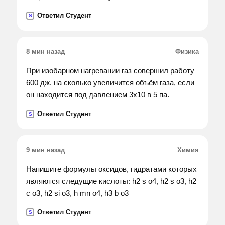
решите !).
Ответил Студент
S
8 мин назад
Физика
При изобарном нагревании газ совершил работу
600 дж. на сколько увеличится объём газа, если
он находится под давлением 3х10 в 5 па.
Ответил Студент
S
9 мин назад
Химия
Напишите формулы оксидов, гидратами которых
являются следущие кислоты: h2 s o4, h2 s o3, h2
c o3, h2 si o3, h mn o4, h3 b o3
Ответил Студент
S