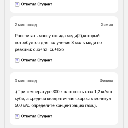
Ответил Студент
S
2 мин назад
Химия
Рассчитать массу оксида меди(2),который
потребуется для получения 3 моль меди по
реакции: cuo+h2=cu+h2o
Ответил Студент
S
3 мин назад
Физика
.(При температуре 300 к плотность газа 1,2 кг/м в
кубе, а средняя квадратичная скорость молекул
500 м/с. определите концентрацию газа.).
Ответил Студент
S