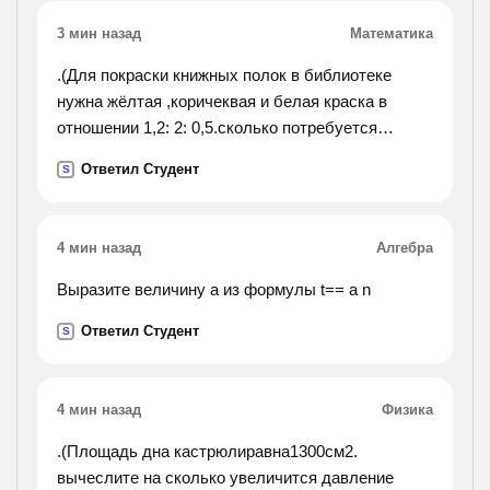
3 мин назад
Математика
.(Для покраски книжных полок в библиотеке
нужна жёлтая ,коричеквая и белая краска в
отношении 1,2: 2: 0,5.сколько потребуется
коричневой и белой красок вместе, если имеется
Ответил Студент
S
240г жёлтой краски?).
4 мин назад
Алгебра
Выразите величину а из формулы t== a n
Ответил Студент
S
4 мин назад
Физика
.(Площадь дна кастрюлиравна1300см2.
вычеслите на сколько увеличится давление