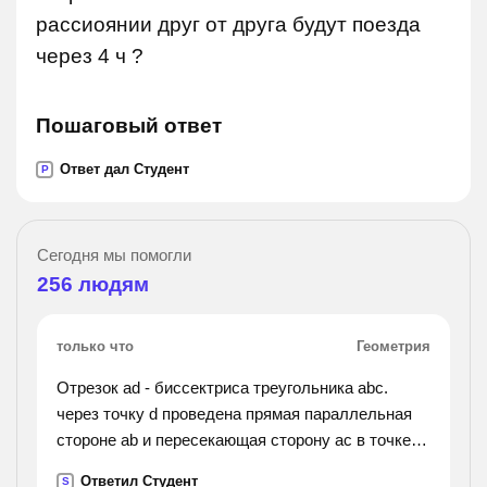
рассиоянии друг от друга будут поезда
через 4 ч ?
Пошаговый ответ
Ответ дал Студент
P
Сегодня мы помогли
256
людям
только что
Геометрия
Отрезок ad - биссектриса треугольника abc.
через точку d проведена прямая параллельная
стороне ab и пересекающая сторону ac в точке f.
найти углы треугольника adf, если угол bac равен
Ответил Студент
S