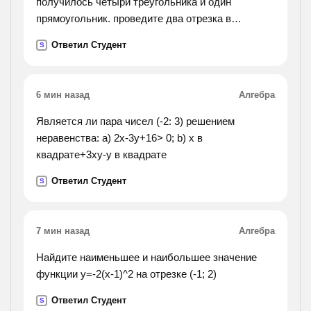
получилось четыри треугольника и один
прямоугольник. проведите два отрезка в
квадрате так чтобы получилось два
Ответил Студент
S
треугольника и три четырехугольника.
6 мин назад
Алгебра
Является ли пара чисел (-2: 3) решением
неравенства: a) 2x-3y+16> 0; b) x в
квадрате+3xy-y в квадрате
Ответил Студент
S
7 мин назад
Алгебра
Найдите наименьшее и наибольшее значение
функции у=-2(х-1)^2 на отрезке (-1; 2)
Ответил Студент
S