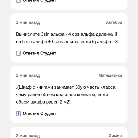
Ответил Студент
S
situations. the bodyguards usually stay with their
clients wherever they go. they canprotect their
clients homes and offices.).
1 мин назад
Алгебра
Вычислите 3sin альфа - 4 cos альфа деленный
на 5 sin альфа + 6 cos альфа; если tg альфа=-3
Ответил Студент
S
2 мин назад
Математика
.(Шкаф с книгами занимает 30ую часть класса.
чему равен объем классной комнаты, если
обьем шкафа равен 2 м2).
Ответил Студент
S
2 мин назад
Химия