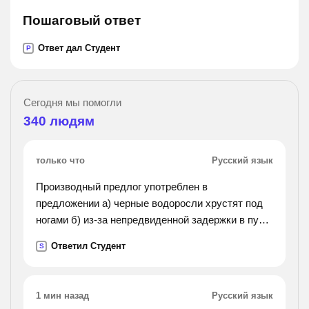
Пошаговый ответ
Ответ дал Студент
P
Сегодня мы помогли
340
людям
только что
Русский язык
Производный предлог употреблен в
предложении а) черные водоросли хрустят под
ногами б) из-за непредвиденной задержки в пути
в) массе впечатлений, день незаметно г)
Ответил Студент
S
воспоминания о родине часто рождали в нем
грусть и
тоску д) рощин на скаку соскочил в седла и
1 мин назад
Русский язык
быстро пошел в дом