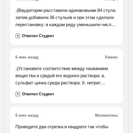
.(Ваудитории расставили идинаковыми 84 стула.
затем добавили 36 стульев и при этом сделали
перестановку: в каждом ряду уменьшили число
стульев на 2, но увеличили число рядов на
Ответил Студент
S
4.сколько рядов и сколько стульев в каждом
ряду было
в аудитории?).
6 мин назад
Химия
.(Установите соответствие между названием
вещества и средой его водного раствора: а.
сульфат цинка среда раствора. б. нитрат
рубидия 1.кислотная в. фторид калия
Ответил Студент
S
2.нейтральная г. гидрофосфат натрия
3.щелочная).
6 мин назад
Математика
Проведите два отрезка в квадрате так чтобы