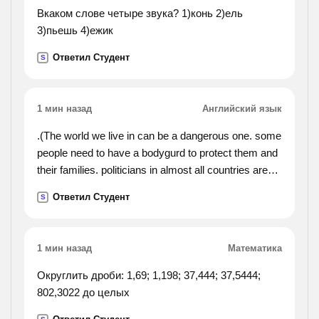
Вкаком слове четыре звука? 1)конь 2)ель
3)пьешь 4)ежик
Ответил Студент
S
1 мин назад
Английский язык
.(The world we live in can be a dangerous one. some
people need to have a bodygurd to protect them and
their families. politicians in almost all countries are
guarded by bodyguards. the president of the united
Ответил Студент
S
states never goes anywhere without secret service
agents. important business people or stars may also
have bodyguards to protect them. a bodyguard is a
1 мин назад
Математика
dangerousjob. good bodyguards are prepared to risk
their own lives to protect their clients. some
Округлить дроби: 1,69; 1,198; 37,444; 37,5444;
bodyguards wear bullet-proof vests. bodyguards
802,3022 до целых
also teach their clients how to avoid dangerous