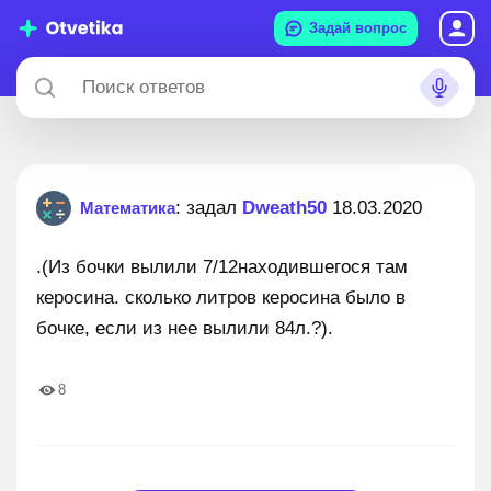
Задай вопрос
: задал
Dweath50
18.03.2020
Математика
.(Из бочки вылили 7/12находившегося там
керосина. сколько литров керосина было в
бочке, если из нее вылили 84л.?).
8