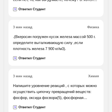
бы вы изменить свой почерк в лучшую сторону и
Ответил Студент
S
почему?
3 мин назад
Физика
.(Вкеросин погружен кусок железа массой 500 г.
определите выталкивающую силу ,если
плотность железа 7 900 кг/м3).
Ответил Студент
S
3 мин назад
Химия
Напишите уровнение реакций , с которых можно
осуществить ципочку превращений веществ:
фосфор, оксида фосвора(5), фосфорная
кислота, фосфат калия, фосфат кальция,
Ответил Студент
S
фосфорная кислота