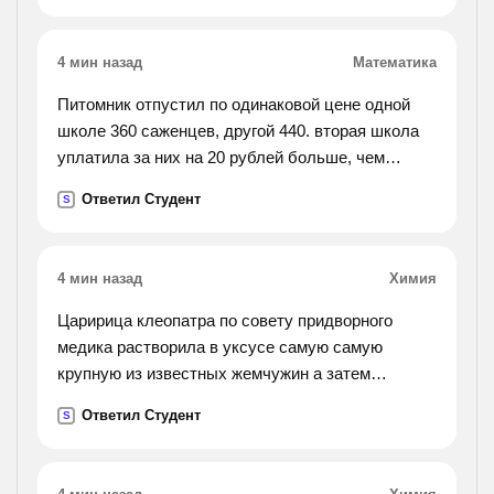
4 мин назад
Математика
Питомник отпустил по одинаковой цене одной
школе 360 саженцев, другой 440. вторая школа
уплатила за них на 20 рублей больше, чем
первая. сколько уплатила за саженцы каждая
Ответил Студент
S
школа?
4 мин назад
Химия
Царирица клеопатра по совету придворного
медика растворила в уксусе самую самую
крупную из известных жемчужин а затем
принимала раствор в течении некоторого
Ответил Студент
S
времени какую реакцию осуществила клеопатра
какое соединение
она принимала