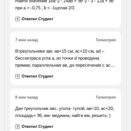
Найти значение 16а^2 - 24аb + 9b^2 - 3 - 12a + 9b
при a = -0,75 , b = -1целая 2/3
Ответил Студент
S
7 мин назад
Геометрия
Втреугольнике aвс ав=15 см, ас=10 см, аd –
биссектриса угла a. из точки d проведена
прямая, параллельная aв, до пересечения с aс в
точке е. найти ae, ес и dе.
Ответил Студент
S
8 мин назад
Геометрия
Дан треугольник авс. угола- тупой, ав=10, ас=20,
площадь= 96, вм- медиана, найти вм, решить: )
Ответил Студент
S