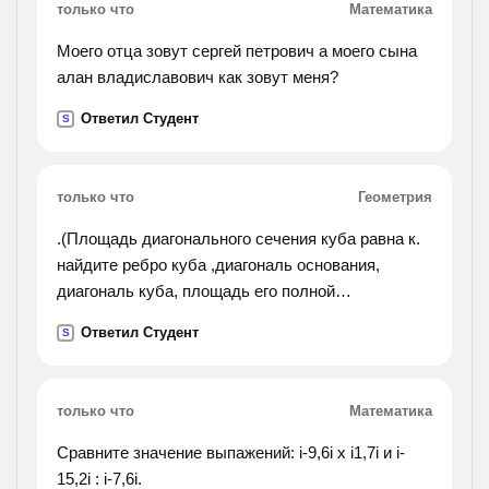
только что
Математика
Моего отца зовут сергей петрович а моего сына
алан владиславович как зовут меня?
Ответил Студент
S
только что
Геометрия
.(Площадь диагонального сечения куба равна к.
найдите ребро куба ,диагональ основания,
диагональ куба, площадь его полной
поверхности.).
Ответил Студент
S
только что
Математика
Сравните значение выпажений: i-9,6i x i1,7i и i-
15,2i : i-7,6i.