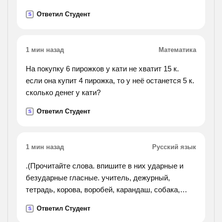
Ответил Студент
S
1 мин назад
Математика
На покупку 6 пирожков у кати не хватит 15 к.
если она купит 4 пирожка, то у неё останется 5 к.
сколько денег у кати?
Ответил Студент
S
1 мин назад
Русский язык
.(Прочитайте слова. впишите в них ударные и
безударные гласные. учитель, дежурный,
тетрадь, корова, воробей, карандаш, собака,
ученик, пенал, ворона к выделенным
Ответил Студент
S
существительным подберите прилагательные,