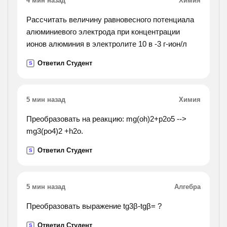
4 мин назад
Химия
Рассчитать величину равновесного потенциала
алюминиевого электрода при концентрации
ионов алюминия в электролите 10 в -3 г-ион/л
Ответил Студент
S
5 мин назад
Химия
Преобразовать на реакцию: mg(oh)2+p2o5 -->
mg3(po4)2 +h2o.
Ответил Студент
S
5 мин назад
Алгебра
Преобразовать выражение tg3β-tgβ= ?
Ответил Студент
S