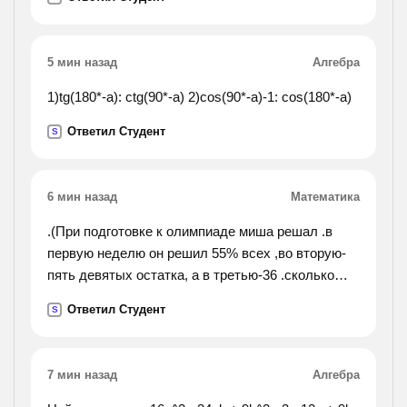
5 мин назад
Алгебра
1)tg(180*-a): ctg(90*-a) 2)cos(90*-a)-1: cos(180*-a)
Ответил Студент
S
6 мин назад
Математика
.(При подготовке к олимпиаде миша решал .в
первую неделю он решил 55% всех ,во вторую-
пять девятых остатка, а в третью-36 .сколько
решил миша при подготовке к олимпиаде).
Ответил Студент
S
7 мин назад
Алгебра