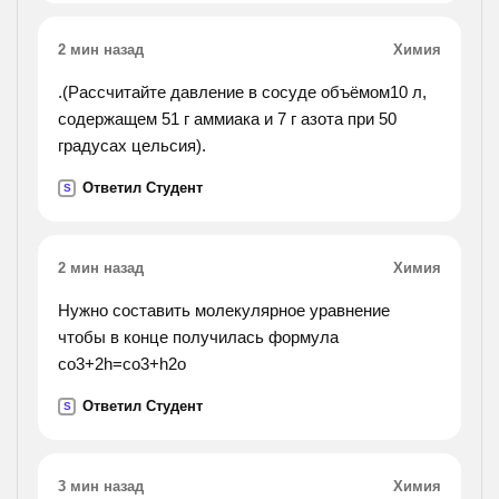
которые называют
противоположные признаки. запишите слова по
2 мин назад
Химия
парам).
.(Рассчитайте давление в сосуде объёмом10 л,
содержащем 51 г аммиака и 7 г азота при 50
градусах цельсия).
Ответил Студент
S
2 мин назад
Химия
Нужно составить молекулярное уравнение
чтобы в конце получилась формула
co3+2h=co3+h2o
Ответил Студент
S
3 мин назад
Химия