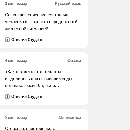
3 мин назад
Русский язык
Сочинение описание состояния
челлвека вызванного определенной
жизненной ситуацией
Ответил Студент
S
4 мин назад
Физика
.(Какое количество теплоты
выделилось при остывании воды,
объем которой 10л, если
температура изменилась от 100 до 40
Ответил Студент
S
с (градусов)?).
5 мин назад
Математика
Сторона рівносторонього