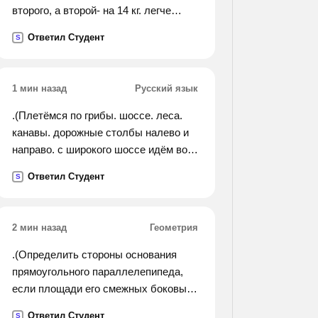
второго, а второй- на 14 кг. легче
третьего. найдите массу каждого
Ответил Студент
S
куска мрамора. решите
арифметическим
1 мин назад
Русский язык
.(Плетёмся по грибы. шоссе. леса.
канавы. дорожные столбы налево и
направо. с широкого шоссе идём во
тьму лесную. по щиколку в росе
Ответил Студент
S
плутаем врассыпную. набиты
кузовки, наполнены корзины. одни
боровики у доброй половины.
2 мин назад
Геометрия
уходим. за
спиной стеною лес недвижный, где
.(Определить стороны основания
день в красе земной сгорел
прямоугольного параллелепипеда,
скоропостижно. установите, сколько
если площади его смежных боковых
в тексте стихотворения: 1)
граней равны 15 см квадратных и 20
Ответил Студент
S