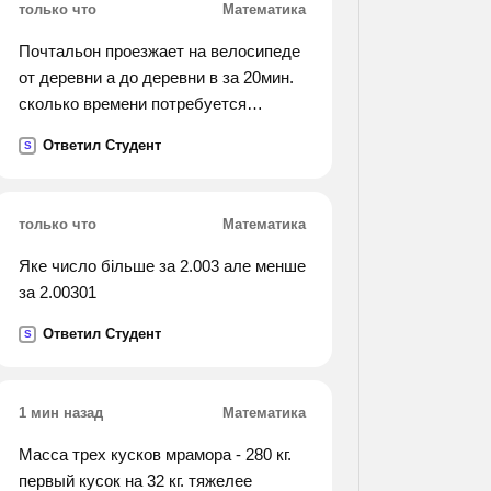
только что
Математика
Почтальон проезжает на велосипеде
от деревни а до деревни в за 20мин.
сколько времени потребуется
почтальону на тот же путь при
Ответил Студент
S
поломке велосипеда, если при
ходьбе его скорость уменьшается в 4
раза?
только что
Математика
Яке число більше за 2.003 але менше
за 2.00301
Ответил Студент
S
1 мин назад
Математика
Масса трех кусков мрамора - 280 кг.
первый кусок на 32 кг. тяжелее