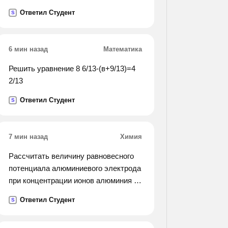
ставиься , а при повторении этих
Ответил Студент
S
союзов - ставться . привидите
примеры.
6 мин назад
Математика
Решить уравнение 8 6/13-(в+9/13)=4
2/13
Ответил Студент
S
7 мин назад
Химия
Рассчитать величину равновесного
потенциала алюминиевого электрода
при концентрации ионов алюминия в
электролите 10 в -3 г-ион/л
Ответил Студент
S