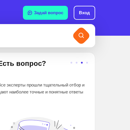
Задай вопрос
Вход
Есть вопрос?
2 000 000+
Все эксперты прошли тщательный отбор и
школьников и студе
дают наиболее точные и понятные ответы
помогли. Вы гаранти
знания и оценки