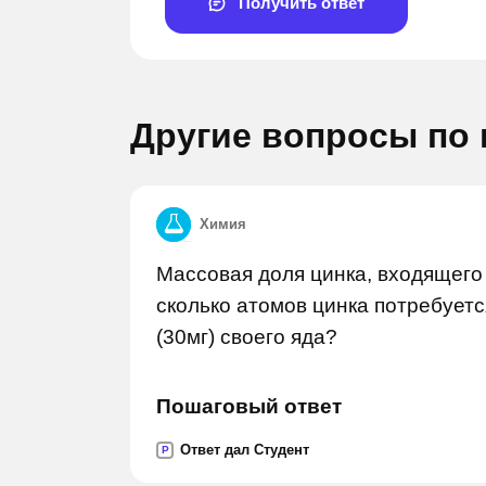
Получить ответ
Другие вопросы по
Химия
Массовая доля цинка, входящего 
Задай вопрос
Задай в
сколько атомов цинка потребуетс
(30мг) своего яда?
Пошаговый ответ
Ответ дал Студент
P