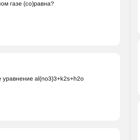
ом газе (co)равна?
 уравнение al(no3)3+k2s+h2o