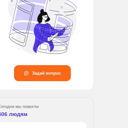
Задай вопрос
Зад
Сегодня мы помогли
406
людям