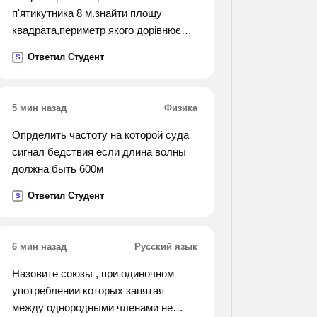
п'ятикутника 8 м.знайти площу
квадрата,периметр якого дорівнює
периметру цього п'ятикутника.
Ответил Студент
S
5 мин назад
Физика
Опрделить частоту на которой суда
сигнал бедствия если длина волны
должна быть 600м
Ответил Студент
S
6 мин назад
Русский язык
Назовите союзы , при одиночном
употреблении которых запятая
между однородными членами не