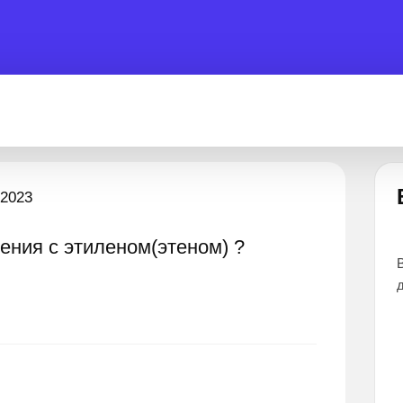
Застрял?
.2023
ния с этиленом(этеном) ?
тветов
Лучшие эксперты готовы помочь 24 часа