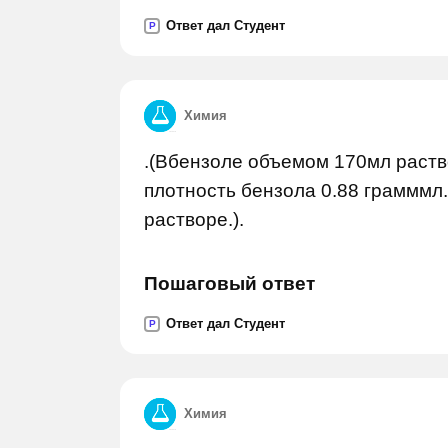
Ответ дал Студент
P
Химия
.(Вбензоле объемом 170мл раств
плотность бензола 0.88 грамммл
растворе.).
Пошаговый ответ
Ответ дал Студент
P
Химия