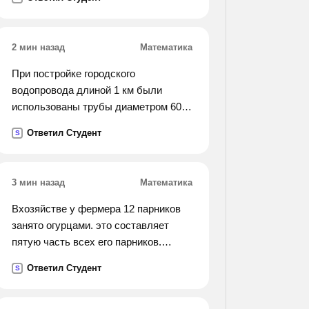
односоставных предложений
см квадратных, а диагональ
(определите их вид) ; 2) неполных
параллелепипеда равна 5 корней из
двусоставных ; 3) полных
2).
2 мин назад
Математика
двусоставных.).
При постройке городского
водопровода длиной 1 км были
использованы трубы диаметром 60
см. определите объём земли,
Ответил Студент
S
подлежащий вывозу при прокладе
водопровода
3 мин назад
Математика
Вхозяйстве у фермера 12 парников
занято огурцами. это составляет
пятую часть всех его парников.
сколько парников у фермера
Ответил Студент
S