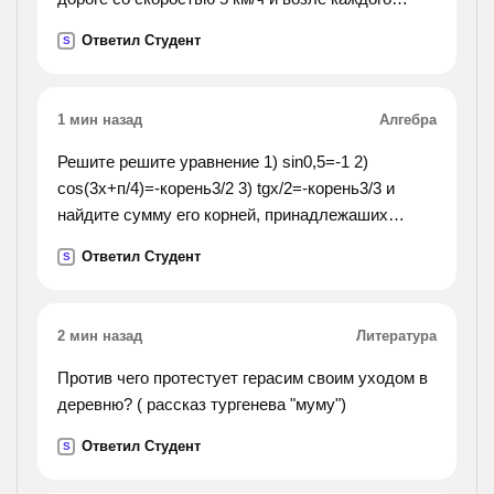
пенька отдыхает одно и то же целое число
Ответил Студент
S
часов. второй турист едет на велосипеде со
скоростью 12
км/ч и на каждом пеньке отдыхает в два раза
1 мин назад
Алгебра
дольше первого туриста. начали и закончили
движение туристы одновременно. сколько
Решите решите уравнение 1) sin0,5=-1 2)
пеньков у дороги?
cos(3x+п/4)=-корень3/2 3) tgx/2=-корень3/3 и
найдите сумму его корней, принадлежаших
промежутку[-1,5; 2п] 4) cosx=cos4
Ответил Студент
S
2 мин назад
Литература
Против чего протестует герасим своим уходом в
деревню? ( рассказ тургенева "муму")
Ответил Студент
S