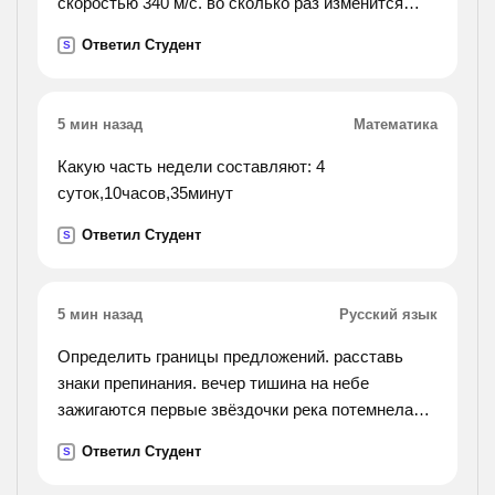
скоростью 340 м/с. во сколько раз изменится
длина звуковой волны при переходе звука из
Ответил Студент
S
воздуха в воду?
5 мин назад
Математика
Какую часть недели составляют: 4
суток,10часов,35минут
Ответил Студент
S
5 мин назад
Русский язык
Определить границы предложений. расставь
знаки препинания. вечер тишина на небе
зажигаются первые звёздочки река потемнела
деревья кажутся великанами но что это кто
Ответил Студент
S
нарушил вечернюю тишину да это проснулись
сверчки как