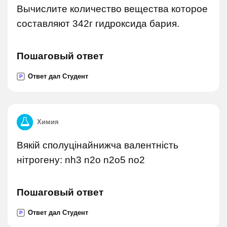
Вычислите количество вещества которое
составляют 342г гидроксида бария.
Пошаговый ответ
Ответ дал Студент
P
Химия
Вякій сполуцінайнижча валентність
нітрогену: nh3 n2o n2o5 no2
Пошаговый ответ
Ответ дал Студент
P