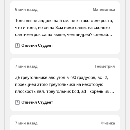
приятно их слушать в вечерней тишине
6 мин назад
Математика
Толя выше андрея на 5 см. петя такого же роста,
что и толя, но он на 3см ниже саши. на сколько
сантиметров саша выше, чем андрей? сделай
схематический чертёж и реши .
Ответил Студент
S
7 мин назад
Геометрия
.(Втреугольнике авс угол в=90 градусов, вс=2,
проекцией этого треуголькика на некоторую
плоскость явл. треугольник bcd, ad= корень из 2,
уголabcd=45 градусов. найти ав).
Ответил Студент
S
7 мин назад
Физика