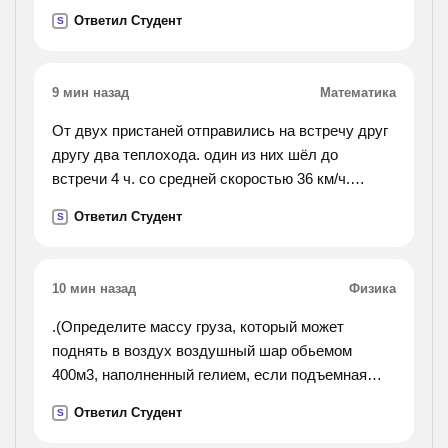
Ответил Студент
S
9 мин назад
Математика
От двух пристаней отправились на встречу друг
другу два теплохода. один из них шёл до
встречи 4 ч. со средней скоростью 36 км/ч.
другой теплоход до встречи третью часть пути,
Ответил Студент
S
пройденного первым. поставь вопрос и реши .
10 мин назад
Физика
.(Определите массу груза, который может
поднять в воздух воздушный шар обьемом
400м3, наполненный гелием, если подъемная
сила 1м3 гелия равна 3,6н).
Ответил Студент
S