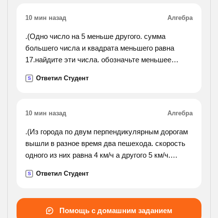
10 мин назад
Алгебра
.(Одно число на 5 меньше другого. сумма
большего числа и квадрата меньшего равна
17.найдите эти числа. обозначьте меньшее
число буквой x.).
Ответил Студент
S
10 мин назад
Алгебра
.(Из города по двум перпендикулярным дорогам
вышли в разное время два пешехода. скорость
одного из них равна 4 км/ч а другого 5 км/ч.
первый находится в семи километрах от города,
Ответил Студент
S
а второй в десяти. через сколько часов
расстояние
между ними будем 25 км. как записать условие
Помощь с домашним заданием
?).