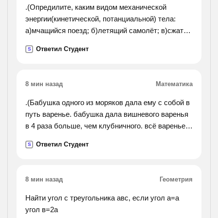
.(Опредилите, каким видом механической
энергии(кинетической, потанциальной) тела:
а)мчащийся поезд; б)летящий самолёт; в)сжатая
пружина; г)подвешанная к потолку люстра;
Ответил Студент
S
д)лежащий на футбольном поле мяч.).
8 мин назад
Математика
.(Бабушка одного из моряков дала ему с собой в
путь варенье. бабушка дала вишневого варенья
в 4 раза больше, чем клубничного. всё варенье
разлито в литровые банки. вишневого варенья на
Ответил Студент
S
6 банок больше чем ,клубничного. такахе
спросил у моряка, сколько банок вишневого
варенья ему дала бабушка. моряку определить
8 мин назад
Геометрия
количество банок вишневого варенья.).
Найти угол с треугольника авс, если угол а=а
угол в=2а