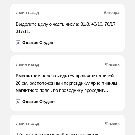
agents. important business people or stars may also
have bodyguards to protect them. a bodyguard is a
7 мин назад
Алгебра
dangerousjob. good bodyguards are prepared to risk
their own lives to protect their clients. some
Выделите целую часть числа: 31/8, 43/10, 78/17,
bodyguards wear bullet-proof vests. bodyguards
917/11.
also teach their clients how to avoid dangerous
Ответил Студент
S
situations. the bodyguards usually stay with their
clients wherever they go. they canprotect their
clients homes and offices.).
7 мин назад
Физика
Вмагнитном поле находится проводник длиной
20 см, расположенный перпендикулярно линиям
магнитного поля . по проводнику проходит
электрический ток с силой 80 а. какова
Ответил Студент
S
электромагнитная сила, если действующая на
него
,магнитная индукция равна 0,9 тл?
7 мин назад
Физика
.(Квынужденным колебаниям относятся