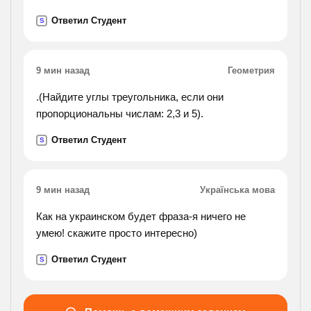
выражений множество значений переменной х.
Ответил Студент
S
9 мин назад
Геометрия
.(Найдите углы треугольника, если они
пропорциональны числам: 2,3 и 5).
Ответил Студент
S
9 мин назад
Українська мова
Как на украинском будет фраза-я ничего не
умею! скажите просто интересно)
Ответил Студент
S