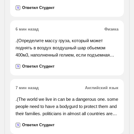
скорость второго на 15 км/час больше. найдите
Ответил Студент
S
расстояние между пунктами, если известно, что
они ехали 6
часов.).
6 мин назад
Физика
.(Определите массу груза, который может
поднять в воздух воздушный шар обьемом
400м3, наполненный гелием, если подъемная
сила 1м3 гелия равна 3,6н).
Ответил Студент
S
7 мин назад
Английский язык
.(The world we live in can be a dangerous one. some
people need to have a bodygurd to protect them and
their families. politicians in almost all countries are
guarded by bodyguards. the president of the united
Ответил Студент
S
states never goes anywhere without secret service