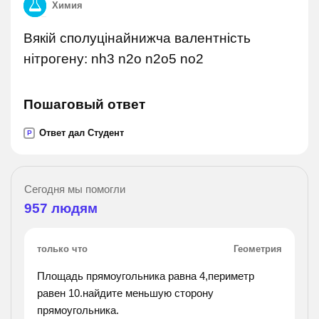
Химия
Вякій сполуцінайнижча валентність
нітрогену: nh3 n2o n2o5 no2
Пошаговый ответ
Ответ дал Студент
P
Сегодня мы помогли
957
людям
только что
Геометрия
Площадь прямоугольника равна 4,периметр
равен 10.найдите меньшую сторону
прямоугольника.