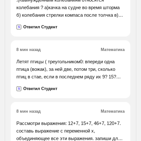
колебания ? а)качка на судне во время шторма
б) колебания стрелки компаса после толчка в)
колебания люстры, в которую ребенок попал
Ответил Студент
S
мячиком г) колебания стрелки весов при
взвешивании).
8 мин назад
Математика
Летят птицы ( треугольником0: впереди одна
птица (вожак), за ней две, потом три, сколько
птиц в стае, если в последнем ряду их 9? 15?
20?
Ответил Студент
S
8 мин назад
Математика
Рассмотри выражения: 12+7, 15+7, 46+7, 120+7.
составь выражение с переменной х,
объединяющее все эти выражения. запиши для