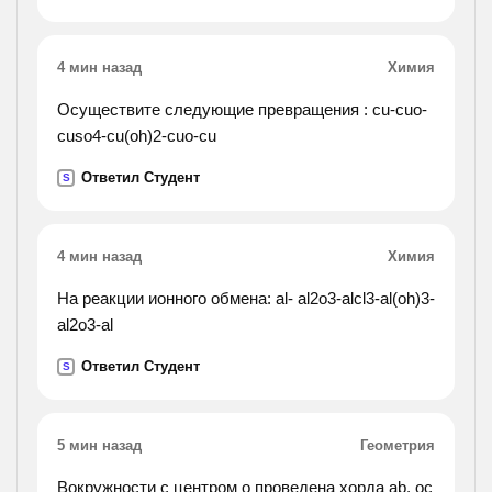
4 мин назад
Химия
Осуществите следующие превращения : cu-cuo-
cuso4-cu(oh)2-cuo-cu
Ответил Студент
S
4 мин назад
Химия
На реакции ионного обмена: al- al2o3-alcl3-al(oh)3-
al2o3-al
Ответил Студент
S
5 мин назад
Геометрия
Вокружности с центром o проведена хорда ab. oc