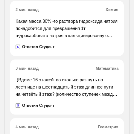
2 мин назад
Химия
Какая масса 30% -го раствора гидроксида натрия
понадобится для превращения 1т
гидрокарбоната натрия в кальцинированную
соду
Ответил Студент
S
3 мин назад
Математика
.(Вдоме 16 этажей. во сколько раз путь по
лестнице на шестнадцатый этаж длиннее пути
на четвётый этаж? (количество ступенек между
этажами одинаковое.)ответ. в 5 раз. объясни, как
Ответил Студент
S
нашли ответ.).
4 мин назад
Геометрия