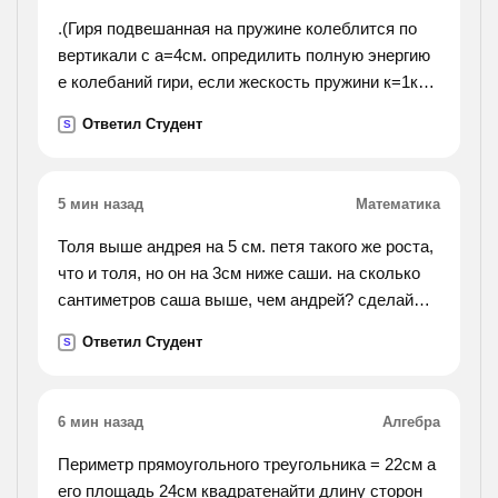
.(Гиря подвешанная на пружине колеблится по
вертикали с а=4см. опредилить полную энергию
е колебаний гири, если жескость пружини к=1кн/
м).
Ответил Студент
S
5 мин назад
Математика
Толя выше андрея на 5 см. петя такого же роста,
что и толя, но он на 3см ниже саши. на сколько
сантиметров саша выше, чем андрей? сделай
схематический чертёж и реши .
Ответил Студент
S
6 мин назад
Алгебра
Периметр прямоугольного треугольника = 22см а
его площадь 24см квадратенайти длину сторон