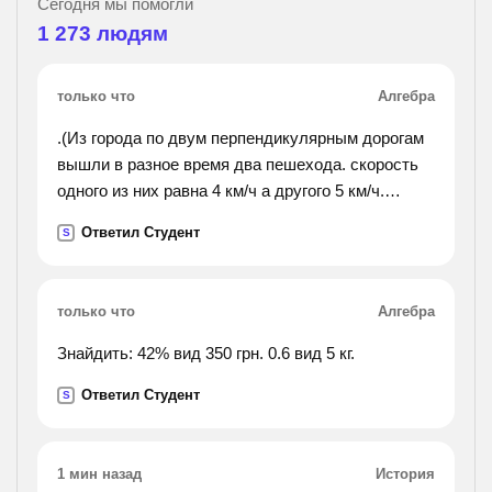
Сегодня мы помогли
1 273
людям
только что
Алгебра
.(Из города по двум перпендикулярным дорогам
вышли в разное время два пешехода. скорость
одного из них равна 4 км/ч а другого 5 км/ч.
первый находится в семи километрах от города,
Ответил Студент
S
а второй в десяти. через сколько часов
расстояние
между ними будем 25 км. как записать условие
только что
Алгебра
?).
Знайдить: 42% вид 350 грн. 0.6 вид 5 кг.
Ответил Студент
S
1 мин назад
История