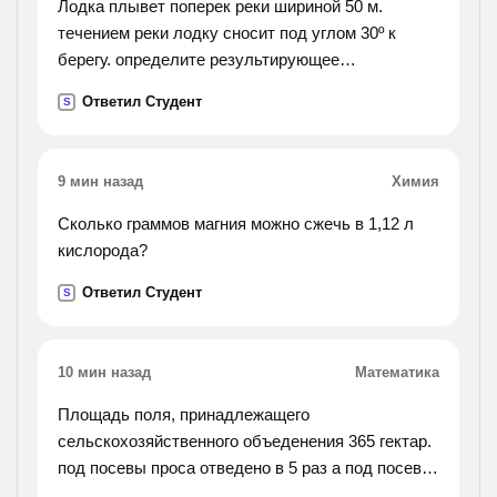
Лодка плывет поперек реки шириной 50 м.
течением реки лодку сносит под углом 30º к
берегу. определите результирующее
перемещение лодки с берега на берег
Ответил Студент
S
9 мин назад
Химия
Сколько граммов магния можно сжечь в 1,12 л
кислорода?
Ответил Студент
S
10 мин назад
Математика
Площадь поля, принадлежащего
сельскохозяйственного объеденения 365 гектар.
под посевы проса отведено в 5 раз а под посевы
пшеницы в 4 раза большая площадь поля чем