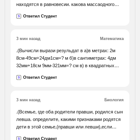
находятся в равновесии. какова массаодного
пакета?).
Ответил Студент
S
3 мин назад
Математика
.(Вычисли вырази резульдат в а)в метрах: 2м
8см-49см+24дм1см=? м б)в сантиметрах: 4дм
32мм+18см 9мм-321мм=? см в) в квадратных
дециметрах: 4м2-60дм2-1000см2=? дм2 №2 коля
Ответил Студент
S
придумал ,а миша составил уровнения. какие из
этих уравнений составилены к
в нашем зоологическом уголке 33 животных.
3 мин назад
Биология
сколько работает в зооуголке, если каждый из
них ухаживает за тремя).
.(Всемье, где оба родители правши, родился сын
левша. определите, какими признаками родятся
дети в этой семье,(правши или левши),если
известно что свойств владеть правой рукой
Ответил Студент
S