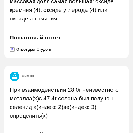
массовая доля самая большая: оксиде
кремния (4), оксиде углерода (4) или
оксиде алюминия.
Пошаговый ответ
Ответ дал Студент
P
Химия
При взаимодействии 28.0г неизвестного
металла(x)с 47.4г селена был получен
селенид x(индекс 2)se(индекс 3)
определить(х)