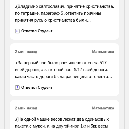
.(Владимир святославич. принятие христианства.
по тетрадке, параграф 5 ,ответить причины
принятия русью христианства были
международные и какие ответьте !).
Ответил Студент
S
2 мин назад
Математика
.(За первый час было расчищено от снега 517
всей дороги, а за второй час -9/17 всей дороги.
какая часть дороги была расчищена от снега за
эти два часа? на какую часть дороги было
Ответил Студент
S
расчищено меньше в первый час чем во
второй?).
2 мин назад
Математика
.(На одной чашке весов лежат два одинаковых
пакета с мукой, а на другой-гири 1кг и 5кг. весы