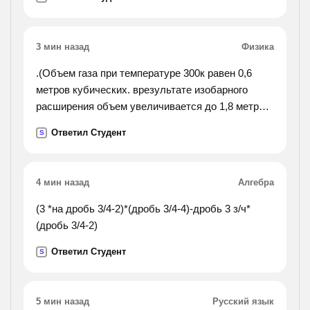
доминантный признак, а левша рецессивный
признак.).
3 мин назад
Физика
.(Объем газа при температуре 300к равен 0,6
метров кубических. врезультате изобарного
расширения объем увеличивается до 1,8 метров
кубических. какой стала температура газа?).
Ответил Студент
S
4 мин назад
Алгебра
(3 *на дробь 3/4-2)*(дробь 3/4-4)-дробь 3 з/ч*
(дробь 3/4-2)
Ответил Студент
S
5 мин назад
Русский язык