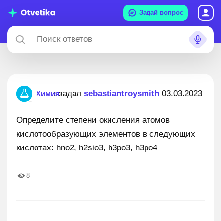
Задай вопрос
: задал
sebastiantroysmith
03.03.2023
Химия
Определите степени окисления атомов
кислотообразующих элементов в следующих
кислотах: hno2, h2sio3, h3po3, h3po4
8