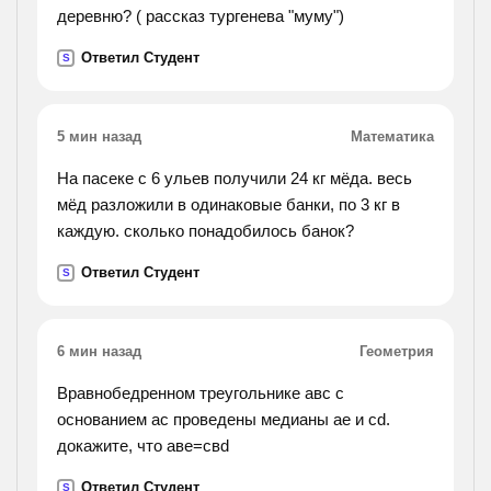
деревню? ( рассказ тургенева "муму")
Ответил Студент
S
5 мин назад
Математика
На пасеке с 6 ульев получили 24 кг мёда. весь
мёд разложили в одинаковые банки, по 3 кг в
каждую. сколько понадобилось банок?
Ответил Студент
S
6 мин назад
Геометрия
Вравнобедренном треугольнике авс с
основанием ас проведены медианы ае и cd.
докажите, что аве=свd
Ответил Студент
S