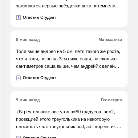
зажигаются первые звёздочки река потемнела
деревья кажутся великанами но что это кто
Ответил Студент
S
нарушил вечернюю тишину да это проснулись
сверчки как
приятно их слушать в вечерней тишине
8 мин назад
Математика
Толя выше андрея на 5 см. петя такого же роста,
что и толя, но он на 3см ниже саши. на сколько
сантиметров саша выше, чем андрей? сделай
схематический чертёж и реши .
Ответил Студент
S
9 мин назад
Геометрия
.(Втреугольнике авс угол в=90 градусов, вс=2,
проекцией этого треуголькика на некоторую
плоскость явл. треугольник bcd, ad= корень из 2,
уголabcd=45 градусов. найти ав).