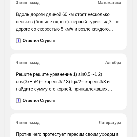
3 мин назад
Математика
Вдоль дороги длиной 60 км стоят несколько
пеньков (больше одного). первый турист идёт по
дороге со скоростью 5 км/ч и возле каждого
пенька отдыхает одно и то же целое число
Ответил Студент
S
часов. второй турист едет на велосипеде со
скоростью 12
км/ч и на каждом пеньке отдыхает в два раза
4 мин назад
Алгебра
дольше первого туриста. начали и закончили
движение туристы одновременно. сколько
Решите решите уравнение 1) sin0,5=-1 2)
пеньков у дороги?
cos(3x+п/4)=-корень3/2 3) tgx/2=-корень3/3 и
найдите сумму его корней, принадлежаших
промежутку[-1,5; 2п] 4) cosx=cos4
Ответил Студент
S
4 мин назад
Литература
Против чего протестует герасим своим уходом в