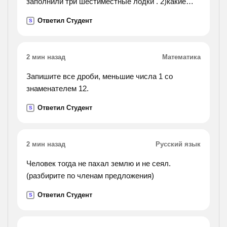
заполнили три шестиместные лодки . 2)какие
еще вопросы можно поставить к этому же
Ответил Студент
S
условию ? запиши найденые вопросы и реши
новые .3) можно
ли поставить к условию такой вопрос , чтобы
2 мин назад
Математика
получилась с избыточными данными ? если да
,то запиши кратко получившуюся и подчеркни в
Запишите все дроби, меньшие числа 1 со
ней лишние данные .4) измени текст так ,чтобы
знаменателем 12.
получилась с недостаточными данными .
Ответил Студент
S
2 мин назад
Русский язык
Человек тогда не пахал землю и не сеял.
(разбирите по членам предложения)
Ответил Студент
S