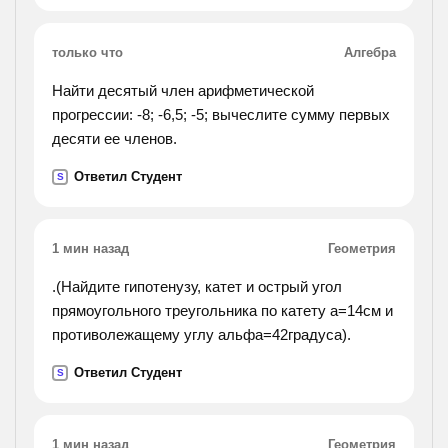
только что
Алгебра
Найти десятый член арифметической
прогрессии: -8; -6,5; -5; вычеслите сумму первых
десяти ее членов.
Ответил Студент
S
1 мин назад
Геометрия
.(Найдите гипотенузу, катет и острый угол
прямоугольного треугольника по катету а=14см и
противолежащему углу альфа=42градуса).
Ответил Студент
S
1 мин назад
Геометрия