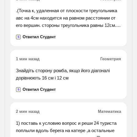
.(Точка к, удаленная от плоскости треугольника
авс на 4см находится на равном расстоянии от
его вершин. стороны треугольника равны 12см.
вычислите: а)длину проекции отрезка кв на
Ответил Студент
S
плоскость треугольника; б)расстояние от точки к
до вершин треугольника.).
1 мин назад
Геометрия
Знайдіть сторону ромба, якщо його діагоналі
дорівнюють 16 см і 12 см
Ответил Студент
S
2 мин назад
Математика
1) поставь к условию вопрос и реши 24 туриста
поплыли вдоль берега на катере ,а остальные