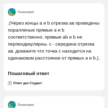
Геометрия
.(Через концы a и b отрезка ав проведены
поралленые прямые a и b
соответственно. прямые ab и b не
перпендикулярны. c - середина отрезка
ав. докажите что точка с находится на
одинаковом расстоянии от прямых a и b.).
Пошаговый ответ
Ответ дал Студент
P
Геометрия