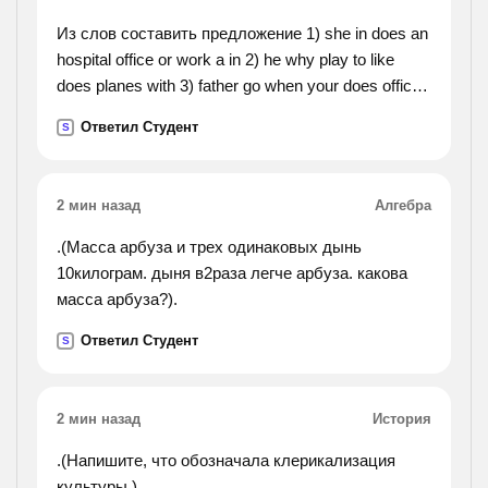
Из слов составить предложение 1) she in does an
hospital office or work a in 2) he why play to like
does planes with 3) father go when your does office
to his !
Ответил Студент
S
2 мин назад
Алгебра
.(Масса арбуза и трех одинаковых дынь
10килограм. дыня в2раза легче арбуза. какова
масса арбуза?).
Ответил Студент
S
2 мин назад
История
.(Напишите, что обозначала клерикализация
культуры.).