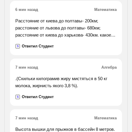
6 мин назад
Математика
Расстояние от киева до полтавы- 200км;
расстояние от львова до полтавы- 680км;
расстояние от киева до харькова- 430км. какое
расстояние от киева до львова и от полтавы до
Ответил Студент
S
харькова?
7 мин назад
Алгебра
.(Скильки килограмив жиру мистяться в 50 кг
молока, жирнисть якого 3,8 %).
Ответил Студент
S
7 мин назад
Математика
Высота вышки для прыжков в бассейн 8 метров.