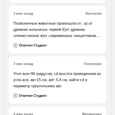
3 мин назад
Биология
Позвоночные животные произошли от : а) от
древних кольчатых червей б)от древних
членистоногих в)от современных ланцетников
г)от древних беспозвоночных животных
Ответил Студент
S
3 мин назад
Геометрия
Угол асв=90 градусов, сd-высота проведенная из
угла асв, ав=15 см, аd= 5,4 см, найти сd и
периметр треугольника авс
Ответил Студент
S
4 мин назад
Математика