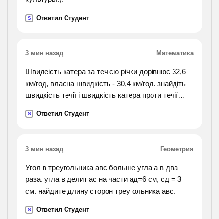
Ответил Студент
S
3 мин назад
Математика
Швидеість катера за течією річки дорівнює 32,6
км/год, власна швидкість - 30,4 км/год. знайдіть
швидкість течії і швидкість катера проти течії
річки
Ответил Студент
S
3 мин назад
Геометрия
Угол в треугольника авс больше угла а в два
раза. угла в делит ас на части ад=6 см, сд = 3
см. найдите длину сторон треугольника авс.
Ответил Студент
S