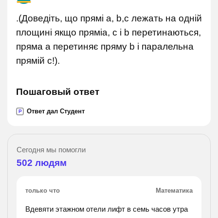
.(Доведіть, що прямі a, b,c лежать на одній
площині якщо пряміa, c i b перетинаються,
пряма а перетиняє пряму b і паралельна
прямій с!).
Пошаговый ответ
Ответ дал Студент
P
Сегодня мы помогли
502
людям
только что
Математика
Вдевяти этажном отели лифт в семь часов утра