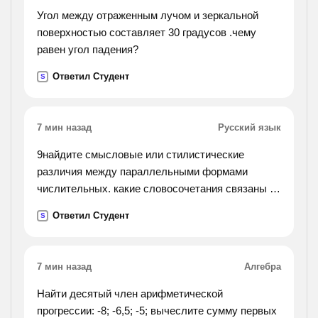
горах. часто, люди проводят там лыжные
Угол между отраженным лучом и зеркальной
соревнования. ещё люди любят плавать в океане
поверхностью составляет 30 градусов .чему
и загорать на пляже. вот от она, наша страна
равен угол падения?
мечты. возможно, это когда-нибудь станет
реально.
Ответил Студент
S
7 мин назад
Русский язык
9найдите смысловые или стилистические
различия между параллельными формами
числительных. какие словосочетания связаны с
нарушением норм употребления числительных?
Ответил Студент
S
трое солдат — три солдата, четверо девушек —
четыре
девушки, семеро козлят — семь козлят, двое
7 мин назад
Алгебра
профессоров — два профессора, к обоим
друзьям — к двум друзьям,
Найти десятый член арифметической
прогрессии: -8; -6,5; -5; вычеслите сумму первых