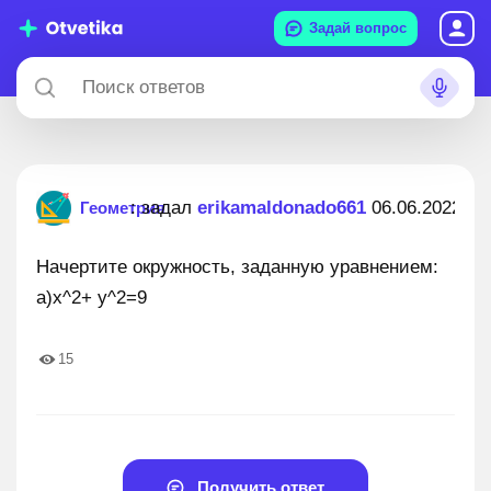
Задай вопрос
: задал
erikamaldonado661
06.06.2022
Геометрия
Начертите окружность, заданную уравнением:
а)х^2+ у^2=9
15
Получить ответ