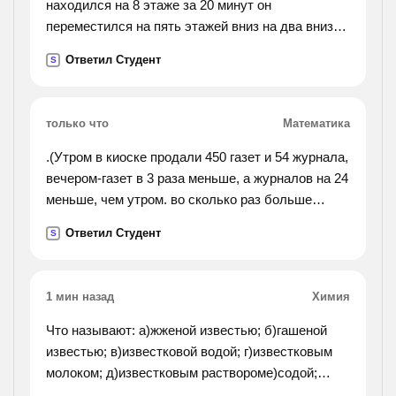
находился на 8 этаже за 20 минут он
переместился на пять этажей вниз на два вниз
на 7 вверх на5 вниз на 4 вверх на 3 вниз на 2
Ответил Студент
S
вниз на каком этаже лифт ноходится после всех
изминений ?
какой путь лифт за 20 минут если высота одного
только что
Математика
этажа 2.7 метра?
.(Утром в киоске продали 450 газет и 54 журнала,
вечером-газет в 3 раза меньше, а журналов на 24
меньше, чем утром. во сколько раз больше
продали вечером газет, чем журналов?).
Ответил Студент
S
1 мин назад
Химия
Что называют: а)жженой известью; б)гашеной
известью; в)известковой водой; г)известковым
молоком; д)известковым раствороме)содой;
ж)поташом; з)едким натром; и)едким кали?