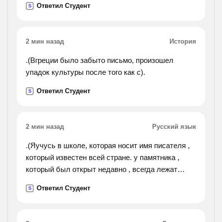
Ответил Студент
S
2 мин назад
История
.(Вгреции было забыто письмо, произошел
упадок культуры после того как с).
Ответил Студент
S
2 мин назад
Русский язык
.(Яучусь в школе, которая носит имя писателя ,
который известен всей стране. у памятника ,
который был открыт недавно , всегда лежат
цветы , которые приносят дети и взрослые. я
Ответил Студент
S
прочитала книгу , в которой рассказывается о
городе ,
в котором моё детство . отредактировать