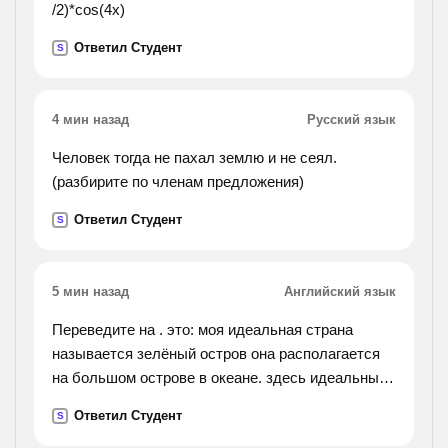
/2)*cos(4x)
Ответил Студент
S
4 мин назад
Русский язык
Человек тогда не пахал землю и не сеял.
(разбирите по членам предложения)
Ответил Студент
S
5 мин назад
Английский язык
Переведите на . это: моя идеальная страна
называется зелёный остров она располагается
на большом острове в океане. здесь идеальный
климат. it doesn’t usually get very cold in the winter
Ответил Студент
S
or very hot in the summer. there are many big and