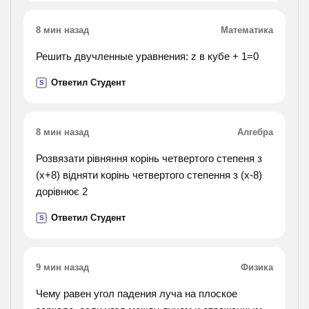
8 мин назад
Математика
Решить двучленные уравнения: z в кубе + 1=0
Ответил Студент
S
8 мин назад
Алгебра
Розвязати рівняння корінь четвертого степеня з
(х+8) відняти корінь четвертого степення з (х-8)
дорівнює 2
Ответил Студент
S
9 мин назад
Физика
Чему равен угол падения луча на плоское