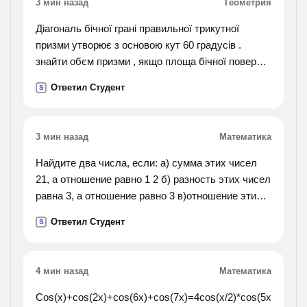
3 мин назад
Геометрия
отрывки. какие устранения речевых недочётов
вы выбрали? всегда ли возможна замена
Діагональ бічної грані правильної трикутної
придаточного определительного предложения
призми утворює з основою кут 60 градусів .
причастным оборотом?).
знайти обєм призми , якщо площа бічної поверхні
призми 36корінь 3 см
Ответил Студент
S
3 мин назад
Математика
Найдите два числа, если: а) сумма этих чисел
21, а отношение равно 1 2 б) разность этих чисел
равна 3, а отношение равно 3 в)отношение этих
чисел равно 1 1 2 а разность 1,56 г) отношение
Ответил Студент
S
этих чисел 5 6 а разность равна 5
4 мин назад
Математика
Cos(x)+cos(2x)+cos(6x)+cos(7x)=4cos(x/2)*cos(5x